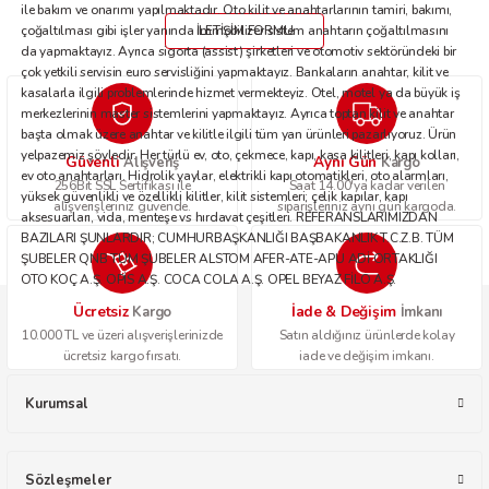
ile bakım ve onarımı yapılmaktadır. Oto kilit ve anahtarlarının tamiri, bakımı,
çoğaltılması gibi işler yanında immobilizer sistem anahtarın çoğaltılmasını
İLETİŞİM FORMU
da yapmaktayız. Ayrıca sigorta (assist) şirketleri ve otomotiv sektöründeki bir
çok yetkili servisin euro servisliğini yapmaktayız. Bankaların anahtar, kilit ve
kasalarla ilgili problemlerinde hizmet vermekteyiz. Otel, motel ya da büyük iş
merkezlerinin master sistemlerini yapmaktayız. Ayrıca toptan kilit ve anahtar
başta olmak üzere anahtar ve kilitle ilgili tüm yan ürünleri pazarlıyoruz. Ürün
yelpazemiz şöyledir: Her türlü ev, oto, çekmece, kapı, kasa kilitleri, kapı kolları,
Güvenli
Aynı Gün
Alışveriş
Kargo
ev oto anahtarları. Hidrolik yaylar, elektrikli kapı otomatikleri, oto alarmları,
256Bit SSL Sertifikası ile
Saat 14.00'ya kadar verilen
yüksek güvenlikli ve özellikli kilitler, kilit sistemleri; çelik kapılar, kapı
alışverişleriniz güvende.
siparişleriniz aynı gün kargoda.
aksesuarları, vida, menteşe vs hırdavat çeşitleri. REFERANSLARIMIZDAN
BAZILARI ŞUNLARDIR; CUMHURBAŞKANLIĞI BAŞBAKANLIK T.C.Z.B. TÜM
ŞUBELER QNB TÜM ŞUBELER ALSTOM AFER-ATE-APU ADİ ORTAKLIĞI
OTO KOÇ A.Ş. OPİS A.Ş. COCA COLA A.Ş. OPEL BEYAZ FİLO A.Ş.
Ücretsiz
İade & Değişim
Kargo
İmkanı
10.000 TL ve üzeri alışverişlerinizde
Satın aldığınız ürünlerde kolay
ücretsiz kargo fırsatı.
iade ve değişim imkanı.
Kurumsal
Sözleşmeler