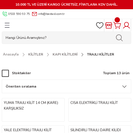
10.000 TL VE ÜZERİ KARGO ÜCRETSİZ, FİYATLARA KDV DAHİL.
Geri Dön
Geri Dön
Geri Dön
Geri Dön
Geri Dön
Geri Dön
Geri Dön
Geri Dön
0533 590 93 75
info@bestasli.com.tr
ALZEMELERİ
 KİLİTLER
AR
MALZEMELERİ
 VE OTO KİLİT
AKİNELERİ
RÜNLER
LERİ
LARI
İK AKSESUARLARI
 KUMANDALAR
 MAKİNELERİ
 APARATLARI
 KİLİTLER
LARI
LERİ VE AKSESUARLARI
ÇALARI
AR MAKİNELERİ
APLARI
Anasayfa
KİLİTLER
KAPI KİLİTLERİ
TRAJLI KİLİTLER
MA APARATLARI
RLARI
YARDIMCI ÜRÜNLER
LAR
 MAKİNELERİ
Stoktakiler
Toplam 13 ürün
AR
İLİT YEDEK PARÇA VE AKSESUARLARI
KMECE ANAHTARLARI
NLER
NESİ PARÇALARI
KARTLAR-GÖSTERGEÇLER-
 ANAHTARLARI
SUARLARI
HTAR MAKİNELERİ
YUMA TRAJLI KİLİT 14 CM (KARE)
CISA ELEKTRİKLİ TRAJLI KİLİT
KARŞILIKSIZ
ESUARLARI
YALE ELEKTRİKLİ TRAJLI KİLİT
SİLİNDİRLİ TRAJLI DAİRE KİLİDİ