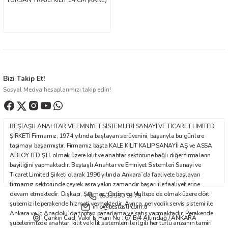
TURSAN TRAJLI KİLİT 14 CM (KARE)
Bizi Takip Et!
Sosyal Medya hesaplarımızı takip edin!
BEŞTAŞLI ANAHTAR VE EMNİYET SİSTEMLERİ SANAYİ VE TİCARET LİMİTED
ŞİRKETİ Firmamız, 1974 yılında başlayan serüvenini, başarıyla bu günlere
taşımayı başarmıştır. Firmamız başta KALE KİLİT KALIP SANAYİİ AŞ ve ASSA
ABLOY LTD ŞTİ. olmak üzere kilit ve anahtar sektörüne bağlı diğer firmaların
bayiliğini yapmaktadır. Beştaşlı Anahtar ve Emniyet Sistemleri Sanayi ve
Ticaret Limited Şirketi olarak 1996 yılında Ankara`da faaliyete başlayan
firmamız sektöründe çeyrek asra yakın zamandır başarı ile faaliyetlerine
devam etmektedir. Dışkapı, Şaşmaz, Ostim ve Maltepe’de olmak üzere dört
0533 590 93 75
şubemiz ile perakende hizmeti vermektedir. Ayrıca, periyodik servis sistemi ile
info@bestasli.com.tr
Ankara ve İç Anadolu`da toptan pazarlama ve satış yapmaktadır. Perakende
Çankırı Cad. Vakıf İş Hanı No : 67 B/4 Altındağ / ANKARA
şubelerimizde anahtar, kilit ve kilit sistemleri ile ilgili her türlü arızanın tamiri