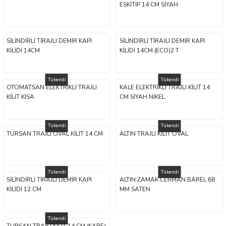
ESKİTİP 14 CM SİYAH
SİLİNDİRLİ TİRAJLI DEMİR KAPI
SİLİNDİRLİ TİRAJLI DEMİR KAPI
KİLİDİ 14CM
KİLİDİ 14CM (ECO)2 T
Tükendi
Tükendi
OTOMATSAN ELEKTRİKLİ TRAJLI
KALE ELEKTRİKLİ TRAJLI KİLİT 14
KİLİT KISA
CM SİYAH NİKEL
Tükendi
Tükendi
TURSAN TRAJLI OVAL KİLİT 14 CM
ALTIN TRAJLI KİLİT OVAL
Tükendi
Tükendi
SİLİNDİRLİ TİRAJLI DEMİR KAPI
ALTIN ZAMAK CERMAN BAREL 68
KİLİDİ 12 CM
MM SATEN
Tükendi