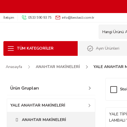
İletişim
0533 590 93 75
info@bestasli.com.tr
TÜM KATEGORILER
Ayın Ürünleri
Anasayfa
ANAHTAR MAKİNELERİ
YALE ANAHTAR M
Ürün Grupları
Sto
YALE ANAHTAR MAKİNELERİ
YALE TİP
ANAHTAR MAKİNELERİ
LAMBALI 