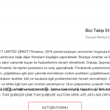
Bizi Takip Et
Sosyal Medya he
D ŞİRKETİ Firmamız, 1974 yılında başlayan serüvenini, başarıyla bu gü
örüne bağlı diğer firmaların bayiliğini yapmaktadır. Beştaşlı Anahtar ve E
a yakın zamandır başarı ile faaliyetlerine devam etmektedir. Dışkapı, Şaşm
nadolu`da toptan pazarlama ve satış yapmaktadır. Perakende şubelerimizde anaht
mı, çoğaltılması gibi işler yanında immobilizer sistem anahtarın çoğaltılmasın
nkaların anahtar, kilit ve kasalarla ilgili problemlerinde hizmet vermekteyiz
 kilitle ilgili tüm yan ürünleri pazarlıyoruz. Ürün yelpazemiz şöyledir: Her tü
3 75
info@bestasli.com.tr
Çankırı Cad. Vakıf İş Hanı No : 67 B/4 
, yüksek güvenlikli ve özellikli kilitler, kilit sistemleri; çelik kapılar, kapı
B. TÜM ŞUBELER QNB TÜM ŞUBELER ALSTOM AFER-ATE-APU ADİ ORTAKL
İLETİŞİM FORMU