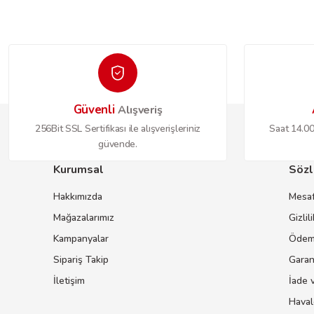
Güvenli
Alışveriş
256Bit SSL Sertifikası ile alışverişleriniz
Saat 14.00'
güvende.
Kurumsal
Sözl
Hakkımızda
Mesaf
Mağazalarımız
Gizlil
Kampanyalar
Ödeme
Sipariş Takip
Garant
İletişim
İade v
Haval