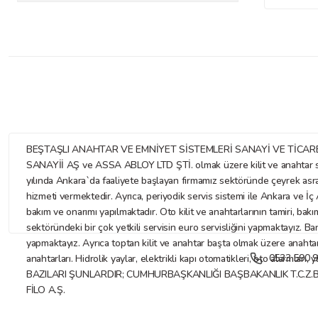
BEŞTAŞLI ANAHTAR VE EMNİYET SİSTEMLERİ SANAYİ VE TİCARET LİMİTE
SANAYİİ AŞ ve ASSA ABLOY LTD ŞTİ. olmak üzere kilit ve anahtar sekt
yılında Ankara`da faaliyete başlayan firmamız sektöründe çeyrek asr
hizmeti vermektedir. Ayrıca, periyodik servis sistemi ile Ankara ve İç A
bakım ve onarımı yapılmaktadır. Oto kilit ve anahtarlarının tamiri, bakı
sektöründeki bir çok yetkili servisin euro servisliğini yapmaktayız. Ba
yapmaktayız. Ayrıca toptan kilit ve anahtar başta olmak üzere anahtar ve
0533 590 9
anahtarları. Hidrolik yaylar, elektrikli kapı otomatikleri, oto alarmları
BAZILARI ŞUNLARDIR; CUMHURBAŞKANLIĞI BAŞBAKANLIK T.C.Z.
FİLO A.Ş.