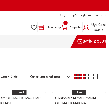
Kargo Takip
Siparişlerim
Hakkımızda
Üye Girişi
Bayi Girişi
Sepetim
Kayıt Ol
BAYİMİZ OLUN
lam 4 ürün
Tükendi
Tükendi
RIM OTOMATİK ANAHTAR
CARISMA SM YALE YARIM
KİNASI
OTOMATİK MAKİNA