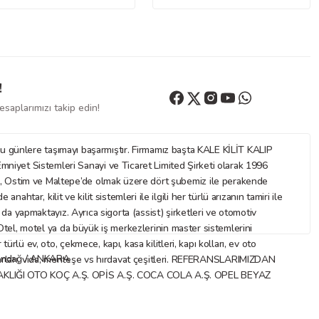
!
saplarımızı takip edin!
nlere taşımayı başarmıştır. Firmamız başta KALE KİLİT KALIP
mniyet Sistemleri Sanayi ve Ticaret Limited Şirketi olarak 1996
az, Ostim ve Maltepe’de olmak üzere dört şubemiz ile perakende
ar, kilit ve kilit sistemleri ile ilgili her türlü arızanın tamiri ile
ı da yapmaktayız. Ayrıca sigorta (assist) şirketleri ve otomotiv
. Otel, motel ya da büyük iş merkezlerinin master sistemlerini
rlü ev, oto, çekmece, kapı, kasa kilitleri, kapı kolları, ev oto
Altındağ / ANKARA
 aksesuarları, vida, menteşe vs hırdavat çeşitleri. REFERANSLARIMIZDAN
IĞI OTO KOÇ A.Ş. OPİS A.Ş. COCA COLA A.Ş. OPEL BEYAZ