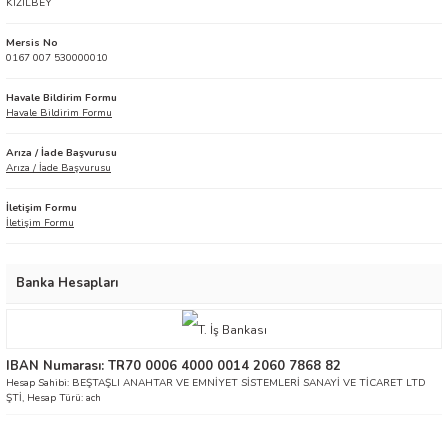
KIZILBEY
Mersis No
0167 007 530000010
Havale Bildirim Formu
Havale Bildirim Formu
Arıza / İade Başvurusu
Arıza / İade Başvurusu
İletişim Formu
İletişim Formu
Banka Hesapları
IBAN Numarası: TR70 0006 4000 0014 2060 7868 82
Hesap Sahibi: BEŞTAŞLI ANAHTAR VE EMNİYET SİSTEMLERİ SANAYİ VE TİCARET LTD
ŞTİ, Hesap Türü: ach