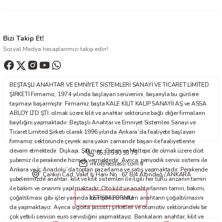
Bizi Takip Et!
Sosyal Medya hesaplarımızı takip edin!
BEŞTAŞLI ANAHTAR VE EMNİYET SİSTEMLERİ SANAYİ VE TİCARET LİMİTED
ŞİRKETİ Firmamız, 1974 yılında başlayan serüvenini, başarıyla bu günlere
taşımayı başarmıştır. Firmamız başta KALE KİLİT KALIP SANAYİİ AŞ ve ASSA
ABLOY LTD ŞTİ. olmak üzere kilit ve anahtar sektörüne bağlı diğer firmaların
bayiliğini yapmaktadır. Beştaşlı Anahtar ve Emniyet Sistemleri Sanayi ve
Ticaret Limited Şirketi olarak 1996 yılında Ankara`da faaliyete başlayan
firmamız sektöründe çeyrek asra yakın zamandır başarı ile faaliyetlerine
devam etmektedir. Dışkapı, Şaşmaz, Ostim ve Maltepe’de olmak üzere dört
0533 590 93 75
şubemiz ile perakende hizmeti vermektedir. Ayrıca, periyodik servis sistemi ile
info@bestasli.com.tr
Ankara ve İç Anadolu`da toptan pazarlama ve satış yapmaktadır. Perakende
Çankırı Cad. Vakıf İş Hanı No : 67 B/4 Altındağ / ANKARA
şubelerimizde anahtar, kilit ve kilit sistemleri ile ilgili her türlü arızanın tamiri
ile bakım ve onarımı yapılmaktadır. Oto kilit ve anahtarlarının tamiri, bakımı,
çoğaltılması gibi işler yanında immobilizer sistem anahtarın çoğaltılmasını
İLETİŞİM FORMU
da yapmaktayız. Ayrıca sigorta (assist) şirketleri ve otomotiv sektöründeki bir
çok yetkili servisin euro servisliğini yapmaktayız. Bankaların anahtar, kilit ve