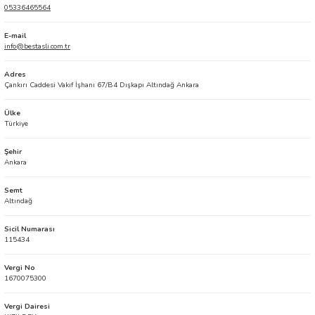
05336465564
E-mail
info@bestasli.com.tr
Adres
Çankırı Caddesi Vakıf İşhanı 67/B4 Dışkapı Altındağ Ankara
Ülke
Türkiye
Şehir
Ankara
Semt
Altındağ
Sicil Numarası
115434
Vergi No
1670075300
Vergi Dairesi