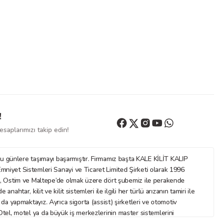
!
saplarımızı takip edin!
nlere taşımayı başarmıştır. Firmamız başta KALE KİLİT KALIP
mniyet Sistemleri Sanayi ve Ticaret Limited Şirketi olarak 1996
az, Ostim ve Maltepe’de olmak üzere dört şubemiz ile perakende
ar, kilit ve kilit sistemleri ile ilgili her türlü arızanın tamiri ile
ı da yapmaktayız. Ayrıca sigorta (assist) şirketleri ve otomotiv
. Otel, motel ya da büyük iş merkezlerinin master sistemlerini