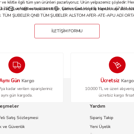
 kilitle ilgili tüm yan ürünleri pazarlıyoruz. Ürün yelpazemiz şöyledir: Her tü
3 75
info@bestasli.com.tr
Çankırı Cad. Vakıf İş Hanı No : 67 B/4 
, yüksek güvenlikli ve özellikli kilitler, kilit sistemleri; çelik kapılar, kapı
B. TÜM ŞUBELER QNB TÜM ŞUBELER ALSTOM AFER-ATE-APU ADİ ORTAKL
İLETİŞİM FORMU
Aynı Gün
Ücretsiz
Kargo
Karg
ya kadar verilen siparişleriniz
10.000 TL ve üzeri alışveriş
aynı gün kargoda.
ücretsiz kargo fırsat
eşmeler
Yardım
eli Satış Sözleşmesi
Sipariş Takip
ik ve Güvenlik
Yeni Üyelik