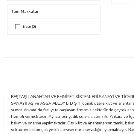
Tüm Markalar
Kale (2)
BEŞTAŞLI ANAHTAR VE EMNİYET SİSTEMLERİ SANAYİ VE TİCARET LİMİTE
SANAYİİ AŞ ve ASSA ABLOY LTD ŞTİ. olmak üzere kilit ve anahtar sekt
yılında Ankara`da faaliyete başlayan firmamız sektöründe çeyrek asr
hizmeti vermektedir. Ayrıca, periyodik servis sistemi ile Ankara ve İç A
bakım ve onarımı yapılmaktadır. Oto kilit ve anahtarlarının tamiri, bakı
sektöründeki bir çok yetkili servisin euro servisliğini yapmaktayız. Ba