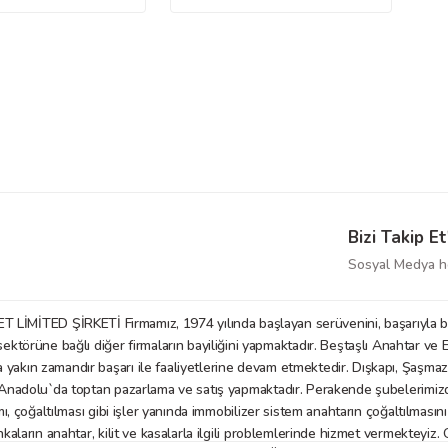
Bizi Takip Et
Sosyal Medya he
D ŞİRKETİ Firmamız, 1974 yılında başlayan serüvenini, başarıyla bu gü
örüne bağlı diğer firmaların bayiliğini yapmaktadır. Beştaşlı Anahtar ve E
a yakın zamandır başarı ile faaliyetlerine devam etmektedir. Dışkapı, Şaşm
nadolu`da toptan pazarlama ve satış yapmaktadır. Perakende şubelerimizde anaht
mı, çoğaltılması gibi işler yanında immobilizer sistem anahtarın çoğaltılmasın
nkaların anahtar, kilit ve kasalarla ilgili problemlerinde hizmet vermekteyiz