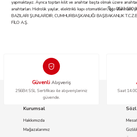
yapmaktayız. Ayrıca toptan kilit ve anahtar başta olmak üzere anahtar ve
0533 590 9
anahtarları. Hidrolik yaylar, elektrikli kapı otomatikleri, oto alarmları
BAZILARI ŞUNLARDIR; CUMHURBAŞKANLIĞI BAŞBAKANLIK T.C.Z.
FİLO A.Ş.
Güvenli
Alışveriş
256Bit SSL Sertifikası ile alışverişleriniz
Saat 14.00'
güvende.
Kurumsal
Sözl
Hakkımızda
Mesaf
Mağazalarımız
Gizlil