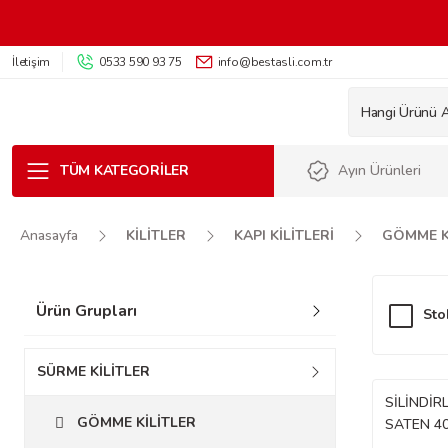
İletişim
0533 590 93 75
info@bestasli.com.tr
TÜM KATEGORILER
Ayın Ürünleri
Anasayfa
KİLİTLER
KAPI KİLİTLERİ
GÖMME K
Ürün Grupları
Sto
SÜRME KİLİTLER
SİLİNDİRL
GÖMME KİLİTLER
SATEN 4