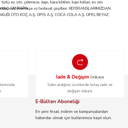
rlü ev, oto, çekmece, kapı, kasa kilitleri, kapı kolları, ev oto
Altındağ / ANKARA
 aksesuarları, vida, menteşe vs hırdavat çeşitleri. REFERANSLARIMIZDAN
IĞI OTO KOÇ A.Ş. OPİS A.Ş. COCA COLA A.Ş. OPEL BEYAZ
İade & Değişim
o
İmkanı
lerinizde
Satın aldığınız ürünlerde kolay iade ve
ı.
değişim imkanı.
E-Bülten Aboneliği
En yeni fırsat, indirim ve kampanyalardan
haberdar olmak için bültenimize kayıt olun.