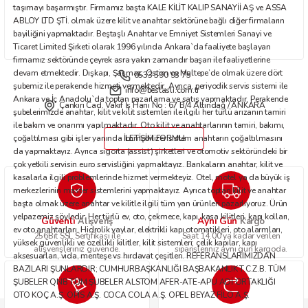
taşımayı başarmıştır. Firmamız başta KALE KİLİT KALIP SANAYİİ AŞ ve ASSA
ABLOY LTD ŞTİ. olmak üzere kilit ve anahtar sektörüne bağlı diğer firmaların
bayiliğini yapmaktadır. Beştaşlı Anahtar ve Emniyet Sistemleri Sanayi ve
Ticaret Limited Şirketi olarak 1996 yılında Ankara`da faaliyete başlayan
firmamız sektöründe çeyrek asra yakın zamandır başarı ile faaliyetlerine
devam etmektedir. Dışkapı, Şaşmaz, Ostim ve Maltepe’de olmak üzere dört
0533 590 93 75
şubemiz ile perakende hizmeti vermektedir. Ayrıca, periyodik servis sistemi ile
info@bestasli.com.tr
Ankara ve İç Anadolu`da toptan pazarlama ve satış yapmaktadır. Perakende
Çankırı Cad. Vakıf İş Hanı No : 67 B/4 Altındağ / ANKARA
şubelerimizde anahtar, kilit ve kilit sistemleri ile ilgili her türlü arızanın tamiri
ile bakım ve onarımı yapılmaktadır. Oto kilit ve anahtarlarının tamiri, bakımı,
çoğaltılması gibi işler yanında immobilizer sistem anahtarın çoğaltılmasını
İLETİŞİM FORMU
da yapmaktayız. Ayrıca sigorta (assist) şirketleri ve otomotiv sektöründeki bir
çok yetkili servisin euro servisliğini yapmaktayız. Bankaların anahtar, kilit ve
kasalarla ilgili problemlerinde hizmet vermekteyiz. Otel, motel ya da büyük iş
merkezlerinin master sistemlerini yapmaktayız. Ayrıca toptan kilit ve anahtar
başta olmak üzere anahtar ve kilitle ilgili tüm yan ürünleri pazarlıyoruz. Ürün
yelpazemiz şöyledir: Her türlü ev, oto, çekmece, kapı, kasa kilitleri, kapı kolları,
Güvenli
Aynı Gün
Alışveriş
Kargo
ev oto anahtarları. Hidrolik yaylar, elektrikli kapı otomatikleri, oto alarmları,
256Bit SSL Sertifikası ile
Saat 14.00'ya kadar verilen
yüksek güvenlikli ve özellikli kilitler, kilit sistemleri; çelik kapılar, kapı
alışverişleriniz güvende.
siparişleriniz aynı gün kargoda.
aksesuarları, vida, menteşe vs hırdavat çeşitleri. REFERANSLARIMIZDAN
BAZILARI ŞUNLARDIR; CUMHURBAŞKANLIĞI BAŞBAKANLIK T.C.Z.B. TÜM
ŞUBELER QNB TÜM ŞUBELER ALSTOM AFER-ATE-APU ADİ ORTAKLIĞI
OTO KOÇ A.Ş. OPİS A.Ş. COCA COLA A.Ş. OPEL BEYAZ FİLO A.Ş.