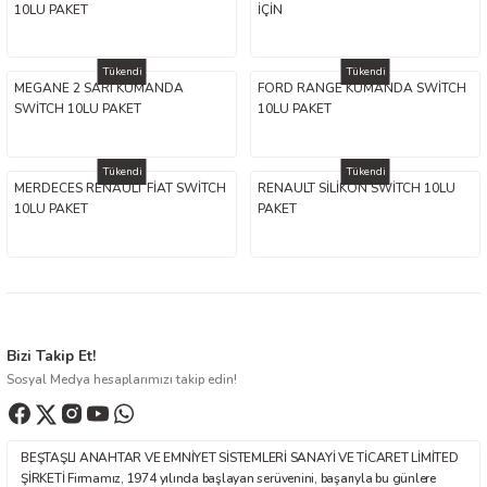
10LU PAKET
İÇİN
Tükendi
Tükendi
MEGANE 2 SARI KUMANDA
FORD RANGE KUMANDA SWİTCH
SWİTCH 10LU PAKET
10LU PAKET
Tükendi
Tükendi
MERDECES RENAULT FİAT SWİTCH
RENAULT SİLİKON SWİTCH 10LU
10LU PAKET
PAKET
Bizi Takip Et!
Sosyal Medya hesaplarımızı takip edin!
BEŞTAŞLI ANAHTAR VE EMNİYET SİSTEMLERİ SANAYİ VE TİCARET LİMİTED
ŞİRKETİ Firmamız, 1974 yılında başlayan serüvenini, başarıyla bu günlere