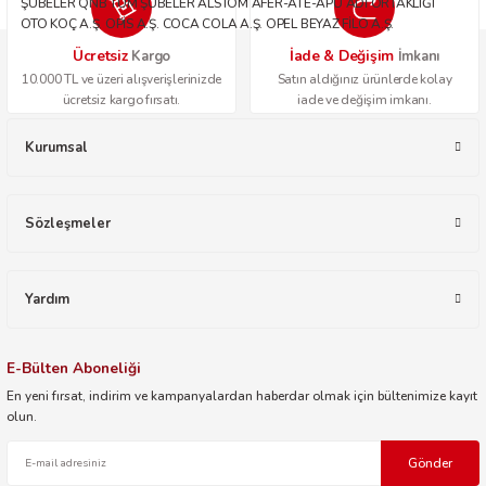
ŞUBELER QNB TÜM ŞUBELER ALSTOM AFER-ATE-APU ADİ ORTAKLIĞI
OTO KOÇ A.Ş. OPİS A.Ş. COCA COLA A.Ş. OPEL BEYAZ FİLO A.Ş.
Ücretsiz
İade & Değişim
Kargo
İmkanı
10.000 TL ve üzeri alışverişlerinizde
Satın aldığınız ürünlerde kolay
ücretsiz kargo fırsatı.
iade ve değişim imkanı.
Kurumsal
Sözleşmeler
Yardım
E-Bülten Aboneliği
En yeni fırsat, indirim ve kampanyalardan haberdar olmak için bültenimize kayıt
olun.
Gönder