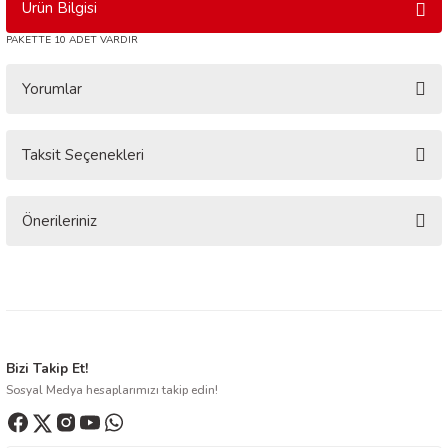
Ürün Bilgisi
PAKETTE 10 ADET VARDIR
Yorumlar
Taksit Seçenekleri
Bu ürüne ilk yorumu siz yapın!
Yorum Yaz
Önerileriniz
Bu ürünün fiyat bilgisi, resim, ürün açıklamalarında ve diğer konularda
yetersiz gördüğünüz noktaları öneri formunu kullanarak tarafımıza
iletebilirsiniz.
Görüş ve önerileriniz için teşekkür ederiz.
Ürün resmi kalitesiz, bozuk veya görüntülenemiyor.
Bizi Takip Et!
Sosyal Medya hesaplarımızı takip edin!
Ürün açıklamasında eksik bilgiler bulunuyor.
Ürün bilgilerinde hatalar bulunuyor.
Ürün fiyatı diğer sitelerden daha pahalı.