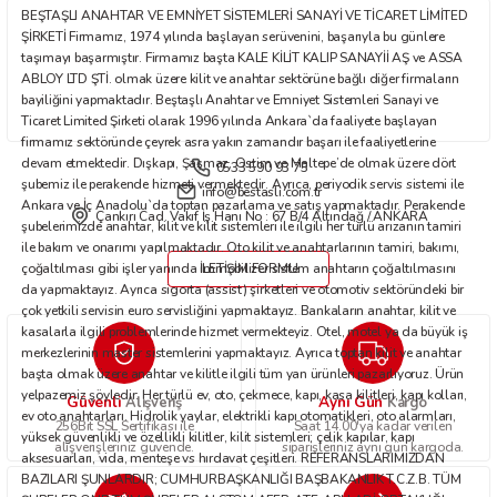
BEŞTAŞLI ANAHTAR VE EMNİYET SİSTEMLERİ SANAYİ VE TİCARET LİMİTED
Bu ürüne benzer farklı alternatifler olmalı.
ŞİRKETİ Firmamız, 1974 yılında başlayan serüvenini, başarıyla bu günlere
taşımayı başarmıştır. Firmamız başta KALE KİLİT KALIP SANAYİİ AŞ ve ASSA
ABLOY LTD ŞTİ. olmak üzere kilit ve anahtar sektörüne bağlı diğer firmaların
bayiliğini yapmaktadır. Beştaşlı Anahtar ve Emniyet Sistemleri Sanayi ve
Ticaret Limited Şirketi olarak 1996 yılında Ankara`da faaliyete başlayan
firmamız sektöründe çeyrek asra yakın zamandır başarı ile faaliyetlerine
devam etmektedir. Dışkapı, Şaşmaz, Ostim ve Maltepe’de olmak üzere dört
0533 590 93 75
Gönder
şubemiz ile perakende hizmeti vermektedir. Ayrıca, periyodik servis sistemi ile
info@bestasli.com.tr
Ankara ve İç Anadolu`da toptan pazarlama ve satış yapmaktadır. Perakende
Çankırı Cad. Vakıf İş Hanı No : 67 B/4 Altındağ / ANKARA
şubelerimizde anahtar, kilit ve kilit sistemleri ile ilgili her türlü arızanın tamiri
ile bakım ve onarımı yapılmaktadır. Oto kilit ve anahtarlarının tamiri, bakımı,
çoğaltılması gibi işler yanında immobilizer sistem anahtarın çoğaltılmasını
İLETİŞİM FORMU
da yapmaktayız. Ayrıca sigorta (assist) şirketleri ve otomotiv sektöründeki bir
çok yetkili servisin euro servisliğini yapmaktayız. Bankaların anahtar, kilit ve
kasalarla ilgili problemlerinde hizmet vermekteyiz. Otel, motel ya da büyük iş
merkezlerinin master sistemlerini yapmaktayız. Ayrıca toptan kilit ve anahtar
başta olmak üzere anahtar ve kilitle ilgili tüm yan ürünleri pazarlıyoruz. Ürün
yelpazemiz şöyledir: Her türlü ev, oto, çekmece, kapı, kasa kilitleri, kapı kolları,
Güvenli
Aynı Gün
Alışveriş
Kargo
ev oto anahtarları. Hidrolik yaylar, elektrikli kapı otomatikleri, oto alarmları,
256Bit SSL Sertifikası ile
Saat 14.00'ya kadar verilen
yüksek güvenlikli ve özellikli kilitler, kilit sistemleri; çelik kapılar, kapı
alışverişleriniz güvende.
siparişleriniz aynı gün kargoda.
aksesuarları, vida, menteşe vs hırdavat çeşitleri. REFERANSLARIMIZDAN
BAZILARI ŞUNLARDIR; CUMHURBAŞKANLIĞI BAŞBAKANLIK T.C.Z.B. TÜM