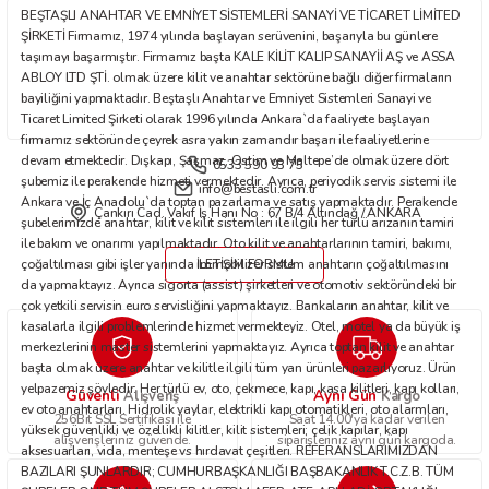
BEŞTAŞLI ANAHTAR VE EMNİYET SİSTEMLERİ SANAYİ VE TİCARET LİMİTED
Bu ürüne benzer farklı alternatifler olmalı.
ŞİRKETİ Firmamız, 1974 yılında başlayan serüvenini, başarıyla bu günlere
taşımayı başarmıştır. Firmamız başta KALE KİLİT KALIP SANAYİİ AŞ ve ASSA
ABLOY LTD ŞTİ. olmak üzere kilit ve anahtar sektörüne bağlı diğer firmaların
bayiliğini yapmaktadır. Beştaşlı Anahtar ve Emniyet Sistemleri Sanayi ve
Ticaret Limited Şirketi olarak 1996 yılında Ankara`da faaliyete başlayan
firmamız sektöründe çeyrek asra yakın zamandır başarı ile faaliyetlerine
devam etmektedir. Dışkapı, Şaşmaz, Ostim ve Maltepe’de olmak üzere dört
0533 590 93 75
Gönder
şubemiz ile perakende hizmeti vermektedir. Ayrıca, periyodik servis sistemi ile
info@bestasli.com.tr
Ankara ve İç Anadolu`da toptan pazarlama ve satış yapmaktadır. Perakende
Çankırı Cad. Vakıf İş Hanı No : 67 B/4 Altındağ / ANKARA
şubelerimizde anahtar, kilit ve kilit sistemleri ile ilgili her türlü arızanın tamiri
ile bakım ve onarımı yapılmaktadır. Oto kilit ve anahtarlarının tamiri, bakımı,
çoğaltılması gibi işler yanında immobilizer sistem anahtarın çoğaltılmasını
İLETİŞİM FORMU
da yapmaktayız. Ayrıca sigorta (assist) şirketleri ve otomotiv sektöründeki bir
çok yetkili servisin euro servisliğini yapmaktayız. Bankaların anahtar, kilit ve
kasalarla ilgili problemlerinde hizmet vermekteyiz. Otel, motel ya da büyük iş
merkezlerinin master sistemlerini yapmaktayız. Ayrıca toptan kilit ve anahtar
başta olmak üzere anahtar ve kilitle ilgili tüm yan ürünleri pazarlıyoruz. Ürün
yelpazemiz şöyledir: Her türlü ev, oto, çekmece, kapı, kasa kilitleri, kapı kolları,
Güvenli
Aynı Gün
Alışveriş
Kargo
ev oto anahtarları. Hidrolik yaylar, elektrikli kapı otomatikleri, oto alarmları,
256Bit SSL Sertifikası ile
Saat 14.00'ya kadar verilen
yüksek güvenlikli ve özellikli kilitler, kilit sistemleri; çelik kapılar, kapı
alışverişleriniz güvende.
siparişleriniz aynı gün kargoda.
aksesuarları, vida, menteşe vs hırdavat çeşitleri. REFERANSLARIMIZDAN
BAZILARI ŞUNLARDIR; CUMHURBAŞKANLIĞI BAŞBAKANLIK T.C.Z.B. TÜM