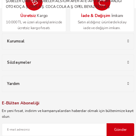
ŞUBELER QNB TÜM ŞUBELER ALSTOM AFER-ATE-APU ADİ ORTAKLIĞI
OTO KOÇ A.Ş. OPİS A.Ş. COCA COLA A.Ş. OPEL BEYAZ FİLO A.Ş.
Ücretsiz
İade & Değişim
Kargo
İmkanı
10.000 TL ve üzeri alışverişlerinizde
Satın aldığınız ürünlerde kolay
ücretsiz kargo fırsatı.
iade ve değişim imkanı.
Kurumsal
Sözleşmeler
Yardım
E-Bülten Aboneliği
En yeni fırsat, indirim ve kampanyalardan haberdar olmak için bültenimize kayıt
olun.
Gönder