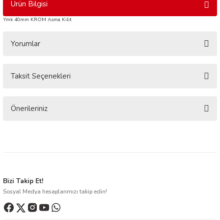
Ürün Bilgisi
Ymk 40mm KROM Asma Kilit
Yorumlar
Taksit Seçenekleri
Bu ürüne ilk yorumu siz yapın!
Yorum Yaz
Önerileriniz
Bu ürünün fiyat bilgisi, resim, ürün açıklamalarında ve diğer konularda
yetersiz gördüğünüz noktaları öneri formunu kullanarak tarafımıza
iletebilirsiniz.
Görüş ve önerileriniz için teşekkür ederiz.
Ürün resmi kalitesiz, bozuk veya görüntülenemiyor.
Bizi Takip Et!
Sosyal Medya hesaplarımızı takip edin!
Ürün açıklamasında eksik bilgiler bulunuyor.
Ürün bilgilerinde hatalar bulunuyor.
Ürün fiyatı diğer sitelerden daha pahalı.