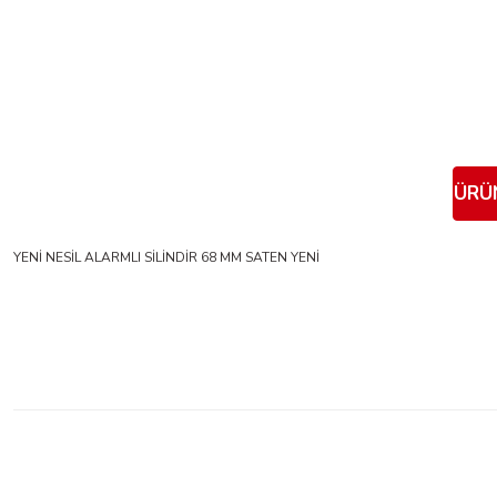
ÜRÜN
YENİ NESİL ALARMLI SİLİNDİR 68 MM SATEN YENİ
Bu ürünün fiyat bilgisi, resim, ürün açıklamalarında ve diğer konularda yeter
Görüş ve önerileriniz için teşekkür ederiz.
Ürün resmi kalitesiz, bozuk veya görüntülenemiyor.
Ürün açıklamasında eksik bilgiler bulunuyor.
Ürün bilgilerinde hatalar bulunuyor.
Ürün fiyatı diğer sitelerden daha pahalı.
Bu ürüne benzer farklı alternatifler olmalı.