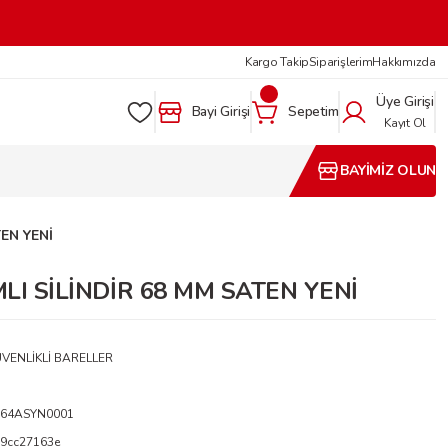
Kargo Takip
Siparişlerim
Hakkımızda
Üye Girişi
Bayi Girişi
Sepetim
Kayıt Ol
BAYİMİZ OLUN
EN YENİ
LI SİLİNDİR 68 MM SATEN YENİ
VENLİKLİ BARELLER
164ASYN0001
9cc27163e