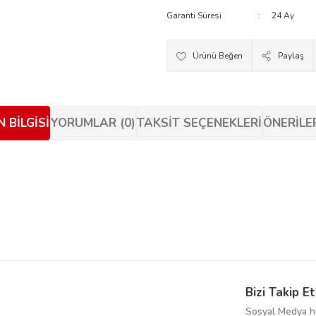
Garanti Süresi
24 Ay
Paylaş
 BILGISI
YORUMLAR (0)
TAKSIT SEÇENEKLERI
ÖNERILE
siz gördüğünüz noktaları öneri formunu kullanarak tarafımıza iletebilirsiniz.
Bu ürüne ilk yorumu siz yapın!
Yorum Yaz
Bizi Takip Et
Sosyal Medya he