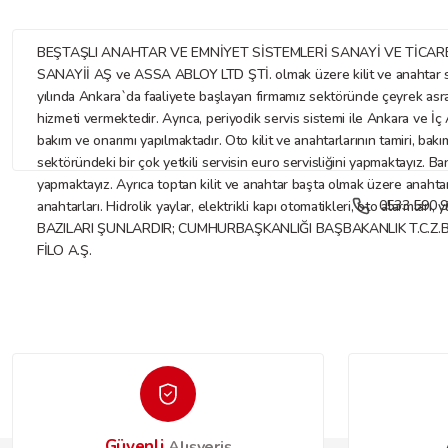
BEŞTAŞLI ANAHTAR VE EMNİYET SİSTEMLERİ SANAYİ VE TİCARET LİMİTE
SANAYİİ AŞ ve ASSA ABLOY LTD ŞTİ. olmak üzere kilit ve anahtar sekt
yılında Ankara`da faaliyete başlayan firmamız sektöründe çeyrek asr
hizmeti vermektedir. Ayrıca, periyodik servis sistemi ile Ankara ve İç A
bakım ve onarımı yapılmaktadır. Oto kilit ve anahtarlarının tamiri, bakı
sektöründeki bir çok yetkili servisin euro servisliğini yapmaktayız. Ba
yapmaktayız. Ayrıca toptan kilit ve anahtar başta olmak üzere anahtar ve
0533 590 9
anahtarları. Hidrolik yaylar, elektrikli kapı otomatikleri, oto alarmları
BAZILARI ŞUNLARDIR; CUMHURBAŞKANLIĞI BAŞBAKANLIK T.C.Z.
FİLO A.Ş.
Güvenli
Alışveriş