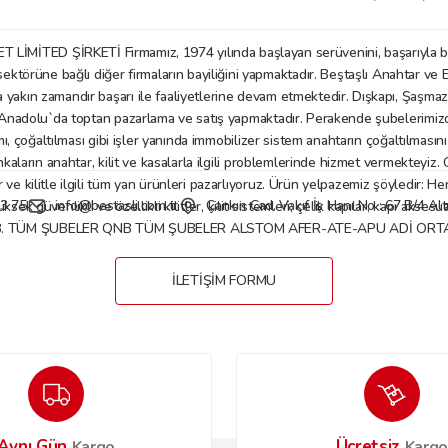
D ŞİRKETİ Firmamız, 1974 yılında başlayan serüvenini, başarıyla bu gü
örüne bağlı diğer firmaların bayiliğini yapmaktadır. Beştaşlı Anahtar ve E
a yakın zamandır başarı ile faaliyetlerine devam etmektedir. Dışkapı, Şaşm
Gönder
nadolu`da toptan pazarlama ve satış yapmaktadır. Perakende şubelerimizde anaht
mı, çoğaltılması gibi işler yanında immobilizer sistem anahtarın çoğaltılmasın
nkaların anahtar, kilit ve kasalarla ilgili problemlerinde hizmet vermekteyiz
 kilitle ilgili tüm yan ürünleri pazarlıyoruz. Ürün yelpazemiz şöyledir: Her tü
3 75
info@bestasli.com.tr
Çankırı Cad. Vakıf İş Hanı No : 67 B/4 
, yüksek güvenlikli ve özellikli kilitler, kilit sistemleri; çelik kapılar, kapı
B. TÜM ŞUBELER QNB TÜM ŞUBELER ALSTOM AFER-ATE-APU ADİ ORTAKL
İLETİŞİM FORMU
Aynı Gün
Ücretsiz
Kargo
Karg