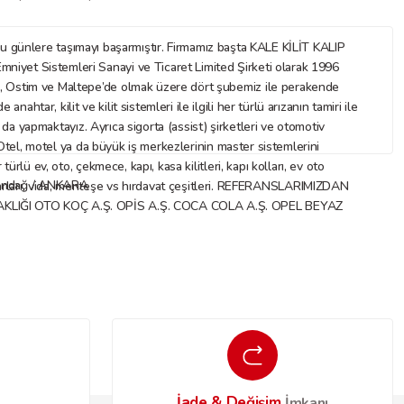
nlere taşımayı başarmıştır. Firmamız başta KALE KİLİT KALIP
mniyet Sistemleri Sanayi ve Ticaret Limited Şirketi olarak 1996
az, Ostim ve Maltepe’de olmak üzere dört şubemiz ile perakende
ar, kilit ve kilit sistemleri ile ilgili her türlü arızanın tamiri ile
ı da yapmaktayız. Ayrıca sigorta (assist) şirketleri ve otomotiv
. Otel, motel ya da büyük iş merkezlerinin master sistemlerini
rlü ev, oto, çekmece, kapı, kasa kilitleri, kapı kolları, ev oto
Altındağ / ANKARA
 aksesuarları, vida, menteşe vs hırdavat çeşitleri. REFERANSLARIMIZDAN
IĞI OTO KOÇ A.Ş. OPİS A.Ş. COCA COLA A.Ş. OPEL BEYAZ
İade & Değişim
o
İmkanı