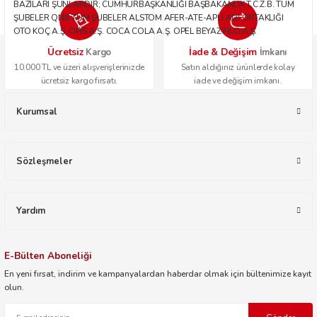
BAZILARI ŞUNLARDIR; CUMHURBAŞKANLIĞI BAŞBAKANLIK T.C.Z.B. TÜM
ŞUBELER QNB TÜM ŞUBELER ALSTOM AFER-ATE-APU ADİ ORTAKLIĞI
OTO KOÇ A.Ş. OPİS A.Ş. COCA COLA A.Ş. OPEL BEYAZ FİLO A.Ş.
Ücretsiz
İade & Değişim
Kargo
İmkanı
10.000 TL ve üzeri alışverişlerinizde
Satın aldığınız ürünlerde kolay
ücretsiz kargo fırsatı.
iade ve değişim imkanı.
Kurumsal
Sözleşmeler
Yardım
E-Bülten Aboneliği
En yeni fırsat, indirim ve kampanyalardan haberdar olmak için bültenimize kayıt
olun.