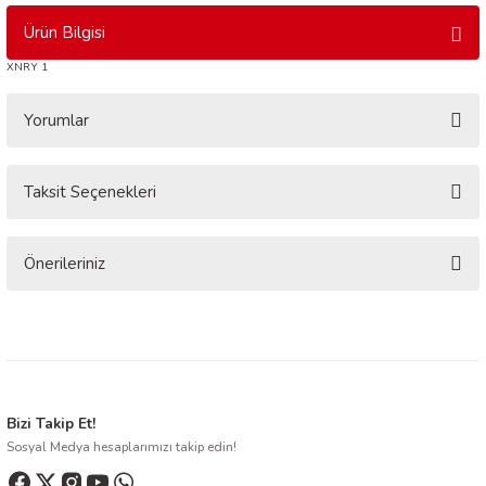
Ürün Bilgisi
XNRY 1
Yorumlar
Taksit Seçenekleri
Bu ürüne ilk yorumu siz yapın!
Yorum Yaz
Önerileriniz
Bu ürünün fiyat bilgisi, resim, ürün açıklamalarında ve diğer konularda
yetersiz gördüğünüz noktaları öneri formunu kullanarak tarafımıza
iletebilirsiniz.
Görüş ve önerileriniz için teşekkür ederiz.
Ürün resmi kalitesiz, bozuk veya görüntülenemiyor.
Bizi Takip Et!
Sosyal Medya hesaplarımızı takip edin!
Ürün açıklamasında eksik bilgiler bulunuyor.
Ürün bilgilerinde hatalar bulunuyor.