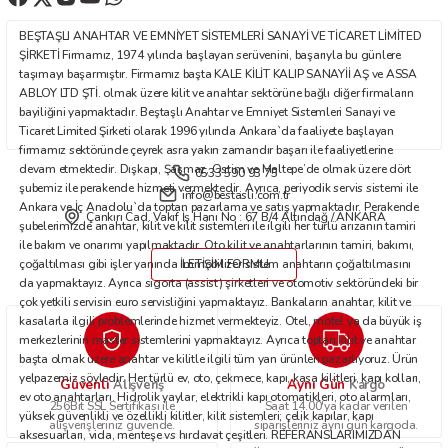
Ürün fiyatı diğer sitelerden daha pahalı.
BEŞTAŞLI ANAHTAR VE EMNİYET SİSTEMLERİ SANAYİ VE TİCARET LİMİTED
Bu ürüne benzer farklı alternatifler olmalı.
ŞİRKETİ Firmamız, 1974 yılında başlayan serüvenini, başarıyla bu günlere
taşımayı başarmıştır. Firmamız başta KALE KİLİT KALIP SANAYİİ AŞ ve ASSA
ABLOY LTD ŞTİ. olmak üzere kilit ve anahtar sektörüne bağlı diğer firmaların
bayiliğini yapmaktadır. Beştaşlı Anahtar ve Emniyet Sistemleri Sanayi ve
Ticaret Limited Şirketi olarak 1996 yılında Ankara`da faaliyete başlayan
firmamız sektöründe çeyrek asra yakın zamandır başarı ile faaliyetlerine
devam etmektedir. Dışkapı, Şaşmaz, Ostim ve Maltepe’de olmak üzere dört
0533 590 93 75
Gönder
şubemiz ile perakende hizmeti vermektedir. Ayrıca, periyodik servis sistemi ile
info@bestasli.com.tr
Ankara ve İç Anadolu`da toptan pazarlama ve satış yapmaktadır. Perakende
Çankırı Cad. Vakıf İş Hanı No : 67 B/4 Altındağ / ANKARA
şubelerimizde anahtar, kilit ve kilit sistemleri ile ilgili her türlü arızanın tamiri
ile bakım ve onarımı yapılmaktadır. Oto kilit ve anahtarlarının tamiri, bakımı,
çoğaltılması gibi işler yanında immobilizer sistem anahtarın çoğaltılmasını
İLETİŞİM FORMU
da yapmaktayız. Ayrıca sigorta (assist) şirketleri ve otomotiv sektöründeki bir
çok yetkili servisin euro servisliğini yapmaktayız. Bankaların anahtar, kilit ve
kasalarla ilgili problemlerinde hizmet vermekteyiz. Otel, motel ya da büyük iş
merkezlerinin master sistemlerini yapmaktayız. Ayrıca toptan kilit ve anahtar
başta olmak üzere anahtar ve kilitle ilgili tüm yan ürünleri pazarlıyoruz. Ürün
yelpazemiz şöyledir: Her türlü ev, oto, çekmece, kapı, kasa kilitleri, kapı kolları,
Güvenli
Aynı Gün
Alışveriş
Kargo
ev oto anahtarları. Hidrolik yaylar, elektrikli kapı otomatikleri, oto alarmları,
256Bit SSL Sertifikası ile
Saat 14.00'ya kadar verilen
yüksek güvenlikli ve özellikli kilitler, kilit sistemleri; çelik kapılar, kapı
alışverişleriniz güvende.
siparişleriniz aynı gün kargoda.
aksesuarları, vida, menteşe vs hırdavat çeşitleri. REFERANSLARIMIZDAN