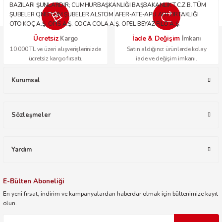
BAZILARI ŞUNLARDIR; CUMHURBAŞKANLIĞI BAŞBAKANLIK T.C.Z.B. TÜM
ŞUBELER QNB TÜM ŞUBELER ALSTOM AFER-ATE-APU ADİ ORTAKLIĞI
OTO KOÇ A.Ş. OPİS A.Ş. COCA COLA A.Ş. OPEL BEYAZ FİLO A.Ş.
Ücretsiz
İade & Değişim
Kargo
İmkanı
10.000 TL ve üzeri alışverişlerinizde
Satın aldığınız ürünlerde kolay
ücretsiz kargo fırsatı.
iade ve değişim imkanı.
Kurumsal
Sözleşmeler
Yardım
E-Bülten Aboneliği
En yeni fırsat, indirim ve kampanyalardan haberdar olmak için bültenimize kayıt
olun.