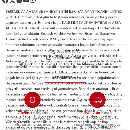
Ürün fiyatı diğer sitelerden daha pahalı.
BEŞTAŞLI ANAHTAR VE EMNİYET SİSTEMLERİ SANAYİ VE TİCARET LİMİTED
Bu ürüne benzer farklı alternatifler olmalı.
ŞİRKETİ Firmamız, 1974 yılında başlayan serüvenini, başarıyla bu günlere
taşımayı başarmıştır. Firmamız başta KALE KİLİT KALIP SANAYİİ AŞ ve ASSA
ABLOY LTD ŞTİ. olmak üzere kilit ve anahtar sektörüne bağlı diğer firmaların
bayiliğini yapmaktadır. Beştaşlı Anahtar ve Emniyet Sistemleri Sanayi ve
Ticaret Limited Şirketi olarak 1996 yılında Ankara`da faaliyete başlayan
firmamız sektöründe çeyrek asra yakın zamandır başarı ile faaliyetlerine
devam etmektedir. Dışkapı, Şaşmaz, Ostim ve Maltepe’de olmak üzere dört
0533 590 93 75
Gönder
şubemiz ile perakende hizmeti vermektedir. Ayrıca, periyodik servis sistemi ile
info@bestasli.com.tr
Ankara ve İç Anadolu`da toptan pazarlama ve satış yapmaktadır. Perakende
Çankırı Cad. Vakıf İş Hanı No : 67 B/4 Altındağ / ANKARA
şubelerimizde anahtar, kilit ve kilit sistemleri ile ilgili her türlü arızanın tamiri
ile bakım ve onarımı yapılmaktadır. Oto kilit ve anahtarlarının tamiri, bakımı,
çoğaltılması gibi işler yanında immobilizer sistem anahtarın çoğaltılmasını
İLETİŞİM FORMU
da yapmaktayız. Ayrıca sigorta (assist) şirketleri ve otomotiv sektöründeki bir
çok yetkili servisin euro servisliğini yapmaktayız. Bankaların anahtar, kilit ve
kasalarla ilgili problemlerinde hizmet vermekteyiz. Otel, motel ya da büyük iş
merkezlerinin master sistemlerini yapmaktayız. Ayrıca toptan kilit ve anahtar
başta olmak üzere anahtar ve kilitle ilgili tüm yan ürünleri pazarlıyoruz. Ürün
yelpazemiz şöyledir: Her türlü ev, oto, çekmece, kapı, kasa kilitleri, kapı kolları,
Güvenli
Aynı Gün
Alışveriş
Kargo
ev oto anahtarları. Hidrolik yaylar, elektrikli kapı otomatikleri, oto alarmları,
256Bit SSL Sertifikası ile
Saat 14.00'ya kadar verilen
yüksek güvenlikli ve özellikli kilitler, kilit sistemleri; çelik kapılar, kapı
alışverişleriniz güvende.
siparişleriniz aynı gün kargoda.
aksesuarları, vida, menteşe vs hırdavat çeşitleri. REFERANSLARIMIZDAN