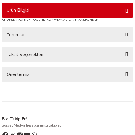
Ürün Bilgisi
XHORSE VVDİ KEY TOOL 4D KOPYALANABİLİR TRANSPONDER
Yorumlar
Taksit Seçenekleri
Bu ürüne ilk yorumu siz yapın!
Yorum Yaz
Önerileriniz
Bu ürünün fiyat bilgisi, resim, ürün açıklamalarında ve diğer konularda
yetersiz gördüğünüz noktaları öneri formunu kullanarak tarafımıza
iletebilirsiniz.
Görüş ve önerileriniz için teşekkür ederiz.
Ürün resmi kalitesiz, bozuk veya görüntülenemiyor.
Bizi Takip Et!
Sosyal Medya hesaplarımızı takip edin!
Ürün açıklamasında eksik bilgiler bulunuyor.
Ürün bilgilerinde hatalar bulunuyor.