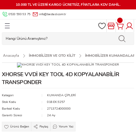
10.000 TL VE ÜZERİ KARGO ÜCRETSİZ, FİYATLARA KDV DAHİL.
Geri Dön
Geri Dön
Geri Dön
Geri Dön
Geri Dön
Geri Dön
Geri Dön
Geri Dön
0533 590 93 75
info@bestasli.com.tr
ALZEMELERİ
 KİLİTLER
AR
MALZEMELERİ
 VE OTO KİLİT
AKİNELERİ
RÜNLER
LERİ
LARI
İK AKSESUARLARI
 KUMANDALAR
 MAKİNELERİ
 APARATLARI
 KİLİTLER
LARI
LERİ VE AKSESUARLARI
ÇALARI
AR MAKİNELERİ
APLARI
Anasayfa
İMMOBİLİZER VE OTO KİLİT
İMMOBİLİZER KUMANDALAR
MA APARATLARI
RLARI
YARDIMCI ÜRÜNLER
LAR
 MAKİNELERİ
XHORSE VVDİ KEY TOOL 4D KOPYALANABİLİR
TRANSPONDER
AR
İLİT YEDEK PARÇA VE AKSESUARLARI
KMECE ANAHTARLARI
NLER
NESİ PARÇALARI
Kategori
KUMANDA ÇİPLERİ
KARTLAR-GÖSTERGEÇLER-
 ANAHTARLARI
SUARLARI
HTAR MAKİNELERİ
Stok Kodu
018.EK.9257
Barkod Kodu
2713724000000
ESUARLARI
Garanti Süresi
24 Ay
Paylaş
Yorum Yaz