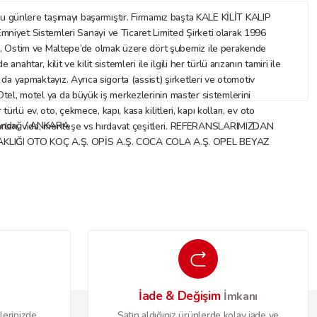
nlere taşımayı başarmıştır. Firmamız başta KALE KİLİT KALIP
mniyet Sistemleri Sanayi ve Ticaret Limited Şirketi olarak 1996
az, Ostim ve Maltepe’de olmak üzere dört şubemiz ile perakende
ar, kilit ve kilit sistemleri ile ilgili her türlü arızanın tamiri ile
ı da yapmaktayız. Ayrıca sigorta (assist) şirketleri ve otomotiv
. Otel, motel ya da büyük iş merkezlerinin master sistemlerini
rlü ev, oto, çekmece, kapı, kasa kilitleri, kapı kolları, ev oto
Altındağ / ANKARA
 aksesuarları, vida, menteşe vs hırdavat çeşitleri. REFERANSLARIMIZDAN
IĞI OTO KOÇ A.Ş. OPİS A.Ş. COCA COLA A.Ş. OPEL BEYAZ
İade & Değişim
o
İmkanı
lerinizde
Satın aldığınız ürünlerde kolay iade ve