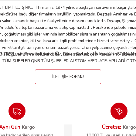
D ŞİRKETİ Firmamız, 1974 yılında başlayan serüvenini, başarıyla bu gü
örüne bağlı diğer firmaların bayiliğini yapmaktadır. Beştaşlı Anahtar ve E
a yakın zamandır başarı ile faaliyetlerine devam etmektedir. Dışkapı, Şaşm
Gönder
nadolu`da toptan pazarlama ve satış yapmaktadır. Perakende şubelerimizde anaht
mı, çoğaltılması gibi işler yanında immobilizer sistem anahtarın çoğaltılmasın
nkaların anahtar, kilit ve kasalarla ilgili problemlerinde hizmet vermekteyiz
 kilitle ilgili tüm yan ürünleri pazarlıyoruz. Ürün yelpazemiz şöyledir: Her tü
3 75
info@bestasli.com.tr
Çankırı Cad. Vakıf İş Hanı No : 67 B/4 
, yüksek güvenlikli ve özellikli kilitler, kilit sistemleri; çelik kapılar, kapı
B. TÜM ŞUBELER QNB TÜM ŞUBELER ALSTOM AFER-ATE-APU ADİ ORTAKL
İLETİŞİM FORMU
Aynı Gün
Ücretsiz
Kargo
Karg
ya kadar verilen siparişleriniz
10.000 TL ve üzeri alışveriş