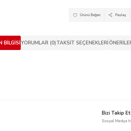
Paylaş
 BILGISI
YORUMLAR (0)
TAKSIT SEÇENEKLERI
ÖNERILE
siz gördüğünüz noktaları öneri formunu kullanarak tarafımıza iletebilirsiniz.
Bu ürüne ilk yorumu siz yapın!
Yorum Yaz
Bizi Takip Et
Sosyal Medya he