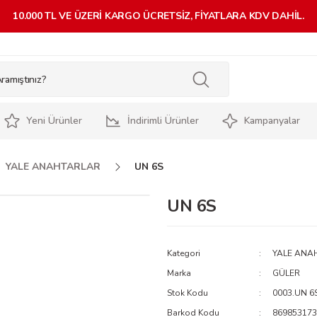
10.000 TL VE ÜZERİ KARGO ÜCRETSİZ, FİYATLARA KDV DAHİL.
Yeni Ürünler
İndirimli Ürünler
Kampanyalar
YALE ANAHTARLAR
UN 6S
UN 6S
Kategori
YALE ANA
Marka
GÜLER
Stok Kodu
0003.UN 6
Barkod Kodu
869853173