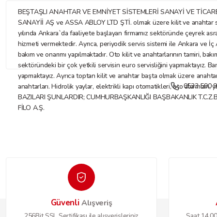
BEŞTAŞLI ANAHTAR VE EMNİYET SİSTEMLERİ SANAYİ VE TİCARET LİMİTE
SANAYİİ AŞ ve ASSA ABLOY LTD ŞTİ. olmak üzere kilit ve anahtar sekt
yılında Ankara`da faaliyete başlayan firmamız sektöründe çeyrek asr
hizmeti vermektedir. Ayrıca, periyodik servis sistemi ile Ankara ve İç A
bakım ve onarımı yapılmaktadır. Oto kilit ve anahtarlarının tamiri, bakı
sektöründeki bir çok yetkili servisin euro servisliğini yapmaktayız. Ba
yapmaktayız. Ayrıca toptan kilit ve anahtar başta olmak üzere anahtar ve
0533 590 9
anahtarları. Hidrolik yaylar, elektrikli kapı otomatikleri, oto alarmları
BAZILARI ŞUNLARDIR; CUMHURBAŞKANLIĞI BAŞBAKANLIK T.C.Z.
FİLO A.Ş.
Güvenli
Alışveriş
256Bit SSL Sertifikası ile alışverişleriniz
Saat 14.00'