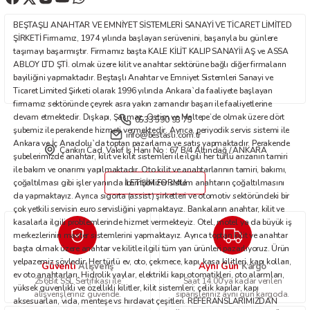
Ürün fiyatı diğer sitelerden daha pahalı.
BEŞTAŞLI ANAHTAR VE EMNİYET SİSTEMLERİ SANAYİ VE TİCARET LİMİTED
Bu ürüne benzer farklı alternatifler olmalı.
ŞİRKETİ Firmamız, 1974 yılında başlayan serüvenini, başarıyla bu günlere
taşımayı başarmıştır. Firmamız başta KALE KİLİT KALIP SANAYİİ AŞ ve ASSA
ABLOY LTD ŞTİ. olmak üzere kilit ve anahtar sektörüne bağlı diğer firmaların
bayiliğini yapmaktadır. Beştaşlı Anahtar ve Emniyet Sistemleri Sanayi ve
Ticaret Limited Şirketi olarak 1996 yılında Ankara`da faaliyete başlayan
firmamız sektöründe çeyrek asra yakın zamandır başarı ile faaliyetlerine
devam etmektedir. Dışkapı, Şaşmaz, Ostim ve Maltepe’de olmak üzere dört
0533 590 93 75
Gönder
şubemiz ile perakende hizmeti vermektedir. Ayrıca, periyodik servis sistemi ile
info@bestasli.com.tr
Ankara ve İç Anadolu`da toptan pazarlama ve satış yapmaktadır. Perakende
Çankırı Cad. Vakıf İş Hanı No : 67 B/4 Altındağ / ANKARA
şubelerimizde anahtar, kilit ve kilit sistemleri ile ilgili her türlü arızanın tamiri
ile bakım ve onarımı yapılmaktadır. Oto kilit ve anahtarlarının tamiri, bakımı,
çoğaltılması gibi işler yanında immobilizer sistem anahtarın çoğaltılmasını
İLETİŞİM FORMU
da yapmaktayız. Ayrıca sigorta (assist) şirketleri ve otomotiv sektöründeki bir
çok yetkili servisin euro servisliğini yapmaktayız. Bankaların anahtar, kilit ve
kasalarla ilgili problemlerinde hizmet vermekteyiz. Otel, motel ya da büyük iş
merkezlerinin master sistemlerini yapmaktayız. Ayrıca toptan kilit ve anahtar
başta olmak üzere anahtar ve kilitle ilgili tüm yan ürünleri pazarlıyoruz. Ürün
yelpazemiz şöyledir: Her türlü ev, oto, çekmece, kapı, kasa kilitleri, kapı kolları,
Güvenli
Aynı Gün
Alışveriş
Kargo
ev oto anahtarları. Hidrolik yaylar, elektrikli kapı otomatikleri, oto alarmları,
256Bit SSL Sertifikası ile
Saat 14.00'ya kadar verilen
yüksek güvenlikli ve özellikli kilitler, kilit sistemleri; çelik kapılar, kapı
alışverişleriniz güvende.
siparişleriniz aynı gün kargoda.
aksesuarları, vida, menteşe vs hırdavat çeşitleri. REFERANSLARIMIZDAN