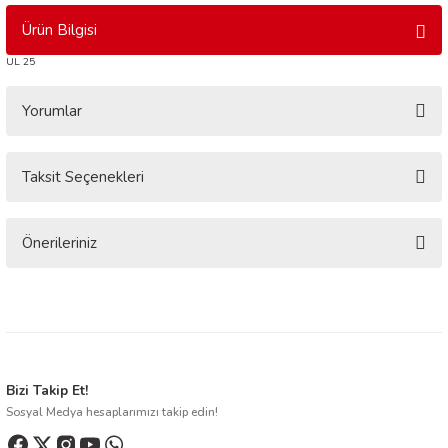
Ürün Bilgisi
UL 25
Yorumlar
Taksit Seçenekleri
Bu ürüne ilk yorumu siz yapın!
Yorum Yaz
Önerileriniz
Bu ürünün fiyat bilgisi, resim, ürün açıklamalarında ve diğer konularda
yetersiz gördüğünüz noktaları öneri formunu kullanarak tarafımıza
iletebilirsiniz.
Görüş ve önerileriniz için teşekkür ederiz.
Ürün resmi kalitesiz, bozuk veya görüntülenemiyor.
Bizi Takip Et!
Sosyal Medya hesaplarımızı takip edin!
Ürün açıklamasında eksik bilgiler bulunuyor.
Ürün bilgilerinde hatalar bulunuyor.