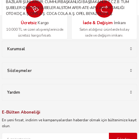
BAZILARI ŞUNLARDIR; CUMHURBAŞKANLIĞI BAŞBAKANLIK T.C.Z.B. TÜM
ŞUBELER QNB TÜM ŞUBELER ALSTOM AFER-ATE-APU ADİ ORTAKLIĞI
OTO KOÇ A.Ş. OPİS A.Ş. COCA COLA A.Ş. OPEL BEYAZ FİLO A.Ş.
Ücretsiz
İade & Değişim
Kargo
İmkanı
10.000 TL ve üzeri alışverişlerinizde
Satın aldığınız ürünlerde kolay
ücretsiz kargo fırsatı.
iade ve değişim imkanı.
Kurumsal
Sözleşmeler
Yardım
E-Bülten Aboneliği
En yeni fırsat, indirim ve kampanyalardan haberdar olmak için bültenimize kayıt
olun.