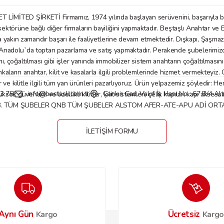
D ŞİRKETİ Firmamız, 1974 yılında başlayan serüvenini, başarıyla bu gü
örüne bağlı diğer firmaların bayiliğini yapmaktadır. Beştaşlı Anahtar ve E
a yakın zamandır başarı ile faaliyetlerine devam etmektedir. Dışkapı, Şaşm
Gönder
nadolu`da toptan pazarlama ve satış yapmaktadır. Perakende şubelerimizde anaht
mı, çoğaltılması gibi işler yanında immobilizer sistem anahtarın çoğaltılmasın
nkaların anahtar, kilit ve kasalarla ilgili problemlerinde hizmet vermekteyiz
 kilitle ilgili tüm yan ürünleri pazarlıyoruz. Ürün yelpazemiz şöyledir: Her tü
3 75
info@bestasli.com.tr
Çankırı Cad. Vakıf İş Hanı No : 67 B/4 
, yüksek güvenlikli ve özellikli kilitler, kilit sistemleri; çelik kapılar, kapı
B. TÜM ŞUBELER QNB TÜM ŞUBELER ALSTOM AFER-ATE-APU ADİ ORTAKL
İLETİŞİM FORMU
Aynı Gün
Ücretsiz
Kargo
Karg