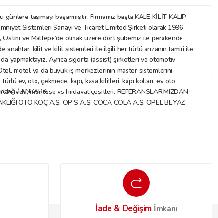
nlere taşımayı başarmıştır. Firmamız başta KALE KİLİT KALIP
mniyet Sistemleri Sanayi ve Ticaret Limited Şirketi olarak 1996
az, Ostim ve Maltepe’de olmak üzere dört şubemiz ile perakende
ar, kilit ve kilit sistemleri ile ilgili her türlü arızanın tamiri ile
ı da yapmaktayız. Ayrıca sigorta (assist) şirketleri ve otomotiv
. Otel, motel ya da büyük iş merkezlerinin master sistemlerini
rlü ev, oto, çekmece, kapı, kasa kilitleri, kapı kolları, ev oto
Altındağ / ANKARA
 aksesuarları, vida, menteşe vs hırdavat çeşitleri. REFERANSLARIMIZDAN
IĞI OTO KOÇ A.Ş. OPİS A.Ş. COCA COLA A.Ş. OPEL BEYAZ
İade & Değişim
o
İmkanı