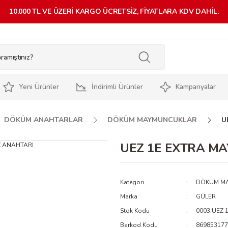
10.000 TL VE ÜZERİ KARGO ÜCRETSİZ, FİYATLARA KDV DAHİL.
Yeni Ürünler
İndirimli Ürünler
Kampanyalar
DÖKÜM ANAHTARLAR
DÖKÜM MAYMUNCUKLAR
U
UEZ 1E EXTRA M
Kategori
DÖKÜM M
Marka
GÜLER
Stok Kodu
0003.UEZ 
Barkod Kodu
869853177