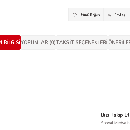
Paylaş
 BILGISI
YORUMLAR (0)
TAKSIT SEÇENEKLERI
ÖNERILE
siz gördüğünüz noktaları öneri formunu kullanarak tarafımıza iletebilirsiniz.
Bu ürüne ilk yorumu siz yapın!
Yorum Yaz
Bizi Takip Et
Sosyal Medya he