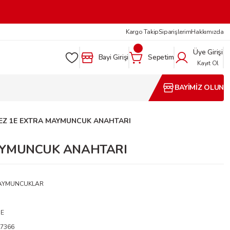
Kargo Takip
Siparişlerim
Hakkımızda
Üye Girişi
Bayi Girişi
Sepetim
Kayıt Ol
BAYİMİZ OLUN
EZ 1E EXTRA MAYMUNCUK ANAHTARI
AYMUNCUK ANAHTARI
AYMUNCUKLAR
1E
7366