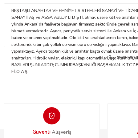
BEŞTAŞLI ANAHTAR VE EMNİYET SİSTEMLERİ SANAYİ VE TİCARET LİMİTE
SANAYİİ AŞ ve ASSA ABLOY LTD ŞTİ. olmak üzere kilit ve anahtar sekt
yılında Ankara`da faaliyete başlayan firmamız sektöründe çeyrek asr
hizmeti vermektedir. Ayrıca, periyodik servis sistemi ile Ankara ve İç A
bakım ve onarımı yapılmaktadır. Oto kilit ve anahtarlarının tamiri, bakı
sektöründeki bir çok yetkili servisin euro servisliğini yapmaktayız. Ba
yapmaktayız. Ayrıca toptan kilit ve anahtar başta olmak üzere anahtar ve
0533 590 9
anahtarları. Hidrolik yaylar, elektrikli kapı otomatikleri, oto alarmları
BAZILARI ŞUNLARDIR; CUMHURBAŞKANLIĞI BAŞBAKANLIK T.C.Z.
FİLO A.Ş.
Güvenli
Alışveriş