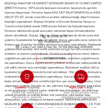
BEŞTAŞLI ANAHTAR VE EMNİYET SİSTEMLERİ SANAYİ VE TİCARET LİMİTED
Bu ürüne benzer farklı alternatifler olmalı.
ŞİRKETİ Firmamız, 1974 yılında başlayan serüvenini, başarıyla bu günlere
taşımayı başarmıştır. Firmamız başta KALE KİLİT KALIP SANAYİİ AŞ ve ASSA
ABLOY LTD ŞTİ. olmak üzere kilit ve anahtar sektörüne bağlı diğer firmaların
bayiliğini yapmaktadır. Beştaşlı Anahtar ve Emniyet Sistemleri Sanayi ve
Ticaret Limited Şirketi olarak 1996 yılında Ankara`da faaliyete başlayan
firmamız sektöründe çeyrek asra yakın zamandır başarı ile faaliyetlerine
devam etmektedir. Dışkapı, Şaşmaz, Ostim ve Maltepe’de olmak üzere dört
0533 590 93 75
Gönder
şubemiz ile perakende hizmeti vermektedir. Ayrıca, periyodik servis sistemi ile
info@bestasli.com.tr
Ankara ve İç Anadolu`da toptan pazarlama ve satış yapmaktadır. Perakende
Çankırı Cad. Vakıf İş Hanı No : 67 B/4 Altındağ / ANKARA
şubelerimizde anahtar, kilit ve kilit sistemleri ile ilgili her türlü arızanın tamiri
ile bakım ve onarımı yapılmaktadır. Oto kilit ve anahtarlarının tamiri, bakımı,
çoğaltılması gibi işler yanında immobilizer sistem anahtarın çoğaltılmasını
İLETİŞİM FORMU
da yapmaktayız. Ayrıca sigorta (assist) şirketleri ve otomotiv sektöründeki bir
çok yetkili servisin euro servisliğini yapmaktayız. Bankaların anahtar, kilit ve
kasalarla ilgili problemlerinde hizmet vermekteyiz. Otel, motel ya da büyük iş
merkezlerinin master sistemlerini yapmaktayız. Ayrıca toptan kilit ve anahtar
başta olmak üzere anahtar ve kilitle ilgili tüm yan ürünleri pazarlıyoruz. Ürün
yelpazemiz şöyledir: Her türlü ev, oto, çekmece, kapı, kasa kilitleri, kapı kolları,
Güvenli
Aynı Gün
Alışveriş
Kargo
ev oto anahtarları. Hidrolik yaylar, elektrikli kapı otomatikleri, oto alarmları,
256Bit SSL Sertifikası ile
Saat 14.00'ya kadar verilen
yüksek güvenlikli ve özellikli kilitler, kilit sistemleri; çelik kapılar, kapı
alışverişleriniz güvende.
siparişleriniz aynı gün kargoda.
aksesuarları, vida, menteşe vs hırdavat çeşitleri. REFERANSLARIMIZDAN
BAZILARI ŞUNLARDIR; CUMHURBAŞKANLIĞI BAŞBAKANLIK T.C.Z.B. TÜM