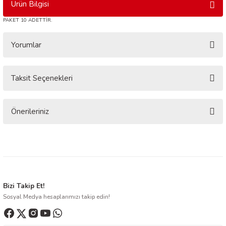
Ürün Bilgisi
PAKET 10 ADETTİR.
Yorumlar
Taksit Seçenekleri
Bu ürüne ilk yorumu siz yapın!
Yorum Yaz
Önerileriniz
Bu ürünün fiyat bilgisi, resim, ürün açıklamalarında ve diğer konularda
yetersiz gördüğünüz noktaları öneri formunu kullanarak tarafımıza
iletebilirsiniz.
Görüş ve önerileriniz için teşekkür ederiz.
Ürün resmi kalitesiz, bozuk veya görüntülenemiyor.
Bizi Takip Et!
Sosyal Medya hesaplarımızı takip edin!
Ürün açıklamasında eksik bilgiler bulunuyor.
Ürün bilgilerinde hatalar bulunuyor.
Ürün fiyatı diğer sitelerden daha pahalı.