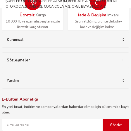
ŞUBELER QNB TÜM ŞUBELER ALSTOM AFER-ATE-APU ADİ ORTAKLIĞI
OTO KOÇ A.Ş. OPİS A.Ş. COCA COLA A.Ş. OPEL BEYAZ FİLO A.Ş.
Ücretsiz
İade & Değişim
Kargo
İmkanı
10.000 TL ve üzeri alışverişlerinizde
Satın aldığınız ürünlerde kolay
ücretsiz kargo fırsatı.
iade ve değişim imkanı.
Kurumsal
Sözleşmeler
Yardım
E-Bülten Aboneliği
En yeni fırsat, indirim ve kampanyalardan haberdar olmak için bültenimize kayıt
olun.
Gönder