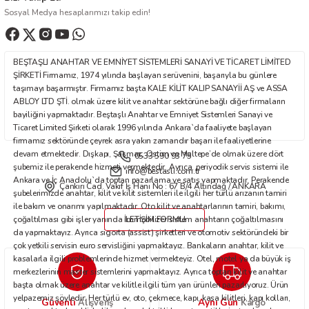
Ürün bilgilerinde hatalar bulunuyor.
Sosyal Medya hesaplarımızı takip edin!
Ürün fiyatı diğer sitelerden daha pahalı.
Bu ürüne benzer farklı alternatifler olmalı.
BEŞTAŞLI ANAHTAR VE EMNİYET SİSTEMLERİ SANAYİ VE TİCARET LİMİTED
ŞİRKETİ Firmamız, 1974 yılında başlayan serüvenini, başarıyla bu günlere
taşımayı başarmıştır. Firmamız başta KALE KİLİT KALIP SANAYİİ AŞ ve ASSA
ABLOY LTD ŞTİ. olmak üzere kilit ve anahtar sektörüne bağlı diğer firmaların
bayiliğini yapmaktadır. Beştaşlı Anahtar ve Emniyet Sistemleri Sanayi ve
Ticaret Limited Şirketi olarak 1996 yılında Ankara`da faaliyete başlayan
Gönder
firmamız sektöründe çeyrek asra yakın zamandır başarı ile faaliyetlerine
devam etmektedir. Dışkapı, Şaşmaz, Ostim ve Maltepe’de olmak üzere dört
0533 590 93 75
şubemiz ile perakende hizmeti vermektedir. Ayrıca, periyodik servis sistemi ile
info@bestasli.com.tr
Ankara ve İç Anadolu`da toptan pazarlama ve satış yapmaktadır. Perakende
Çankırı Cad. Vakıf İş Hanı No : 67 B/4 Altındağ / ANKARA
şubelerimizde anahtar, kilit ve kilit sistemleri ile ilgili her türlü arızanın tamiri
ile bakım ve onarımı yapılmaktadır. Oto kilit ve anahtarlarının tamiri, bakımı,
çoğaltılması gibi işler yanında immobilizer sistem anahtarın çoğaltılmasını
İLETİŞİM FORMU
da yapmaktayız. Ayrıca sigorta (assist) şirketleri ve otomotiv sektöründeki bir
çok yetkili servisin euro servisliğini yapmaktayız. Bankaların anahtar, kilit ve
kasalarla ilgili problemlerinde hizmet vermekteyiz. Otel, motel ya da büyük iş
merkezlerinin master sistemlerini yapmaktayız. Ayrıca toptan kilit ve anahtar
başta olmak üzere anahtar ve kilitle ilgili tüm yan ürünleri pazarlıyoruz. Ürün
yelpazemiz şöyledir: Her türlü ev, oto, çekmece, kapı, kasa kilitleri, kapı kolları,
Güvenli
Aynı Gün
Alışveriş
Kargo