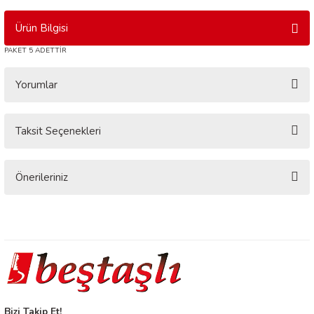
Ürün Bilgisi
PAKET 5 ADETTİR
Yorumlar
Taksit Seçenekleri
Bu ürüne ilk yorumu siz yapın!
Yorum Yaz
Önerileriniz
Bu ürünün fiyat bilgisi, resim, ürün açıklamalarında ve diğer konularda
yetersiz gördüğünüz noktaları öneri formunu kullanarak tarafımıza
iletebilirsiniz.
Görüş ve önerileriniz için teşekkür ederiz.
Ürün resmi kalitesiz, bozuk veya görüntülenemiyor.
Ürün açıklamasında eksik bilgiler bulunuyor.
Bizi Takip Et!