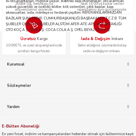
ev oto anahtarları. Hidrolik yaylar, elektrikli kapı otomatikleri, oto alarmları,
256Bit SSL Sertifikası ile
Saat 14.00'ya kadar verilen
yüksek güvenlikli ve özellikli kilitler, kilit sistemleri; çelik kapılar, kapı
alışverişleriniz güvende.
siparişleriniz aynı gün kargoda.
aksesuarları, vida, menteşe vs hırdavat çeşitleri. REFERANSLARIMIZDAN
BAZILARI ŞUNLARDIR; CUMHURBAŞKANLIĞI BAŞBAKANLIK T.C.Z.B. TÜM
ŞUBELER QNB TÜM ŞUBELER ALSTOM AFER-ATE-APU ADİ ORTAKLIĞI
OTO KOÇ A.Ş. OPİS A.Ş. COCA COLA A.Ş. OPEL BEYAZ FİLO A.Ş.
Ücretsiz
İade & Değişim
Kargo
İmkanı
10.000 TL ve üzeri alışverişlerinizde
Satın aldığınız ürünlerde kolay
ücretsiz kargo fırsatı.
iade ve değişim imkanı.
Kurumsal
Sözleşmeler
Yardım
E-Bülten Aboneliği
En yeni fırsat, indirim ve kampanyalardan haberdar olmak için bültenimize kayıt