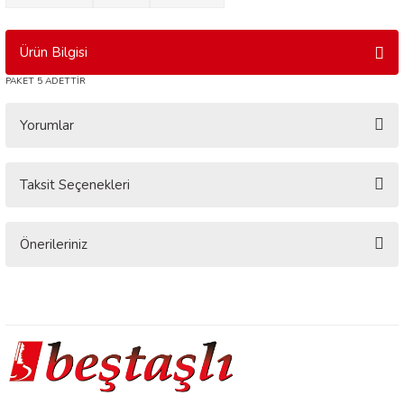
Ürün Bilgisi
PAKET 5 ADETTİR
Yorumlar
Taksit Seçenekleri
Bu ürüne ilk yorumu siz yapın!
Yorum Yaz
Önerileriniz
Bu ürünün fiyat bilgisi, resim, ürün açıklamalarında ve diğer konularda
yetersiz gördüğünüz noktaları öneri formunu kullanarak tarafımıza
iletebilirsiniz.
Görüş ve önerileriniz için teşekkür ederiz.
Ürün resmi kalitesiz, bozuk veya görüntülenemiyor.
Ürün açıklamasında eksik bilgiler bulunuyor.