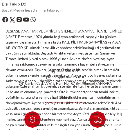
Bizi Takip Et!
Ürün bilgilerinde hatalar bulunuyor.
Sosyal Medya hesaplarımızı takip edin!
Ürün fiyatı diğer sitelerden daha pahalı.
Bu ürüne benzer farklı alternatifler olmalı.
BEŞTAŞLI ANAHTAR VE EMNİYET SİSTEMLERİ SANAYİ VE TİCARET LİMİTED
ŞİRKETİ Firmamız, 1974 yılında başlayan serüvenini, başarıyla bu günlere
taşımayı başarmıştır. Firmamız başta KALE KİLİT KALIP SANAYİİ AŞ ve ASSA
ABLOY LTD ŞTİ. olmak üzere kilit ve anahtar sektörüne bağlı diğer firmaların
bayiliğini yapmaktadır. Beştaşlı Anahtar ve Emniyet Sistemleri Sanayi ve
Ticaret Limited Şirketi olarak 1996 yılında Ankara`da faaliyete başlayan
Gönder
firmamız sektöründe çeyrek asra yakın zamandır başarı ile faaliyetlerine
devam etmektedir. Dışkapı, Şaşmaz, Ostim ve Maltepe’de olmak üzere dört
0533 590 93 75
şubemiz ile perakende hizmeti vermektedir. Ayrıca, periyodik servis sistemi ile
info@bestasli.com.tr
Ankara ve İç Anadolu`da toptan pazarlama ve satış yapmaktadır. Perakende
Çankırı Cad. Vakıf İş Hanı No : 67 B/4 Altındağ / ANKARA
şubelerimizde anahtar, kilit ve kilit sistemleri ile ilgili her türlü arızanın tamiri
ile bakım ve onarımı yapılmaktadır. Oto kilit ve anahtarlarının tamiri, bakımı,
çoğaltılması gibi işler yanında immobilizer sistem anahtarın çoğaltılmasını
İLETİŞİM FORMU
da yapmaktayız. Ayrıca sigorta (assist) şirketleri ve otomotiv sektöründeki bir
çok yetkili servisin euro servisliğini yapmaktayız. Bankaların anahtar, kilit ve
kasalarla ilgili problemlerinde hizmet vermekteyiz. Otel, motel ya da büyük iş
merkezlerinin master sistemlerini yapmaktayız. Ayrıca toptan kilit ve anahtar
başta olmak üzere anahtar ve kilitle ilgili tüm yan ürünleri pazarlıyoruz. Ürün