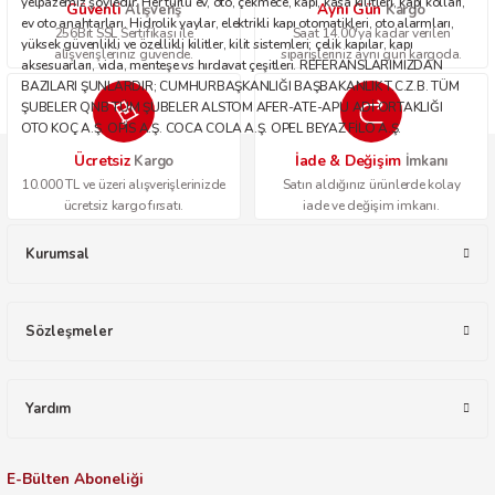
yelpazemiz şöyledir: Her türlü ev, oto, çekmece, kapı, kasa kilitleri, kapı kolları,
Güvenli
Aynı Gün
Alışveriş
Kargo
ev oto anahtarları. Hidrolik yaylar, elektrikli kapı otomatikleri, oto alarmları,
256Bit SSL Sertifikası ile
Saat 14.00'ya kadar verilen
yüksek güvenlikli ve özellikli kilitler, kilit sistemleri; çelik kapılar, kapı
alışverişleriniz güvende.
siparişleriniz aynı gün kargoda.
aksesuarları, vida, menteşe vs hırdavat çeşitleri. REFERANSLARIMIZDAN
BAZILARI ŞUNLARDIR; CUMHURBAŞKANLIĞI BAŞBAKANLIK T.C.Z.B. TÜM
ŞUBELER QNB TÜM ŞUBELER ALSTOM AFER-ATE-APU ADİ ORTAKLIĞI
OTO KOÇ A.Ş. OPİS A.Ş. COCA COLA A.Ş. OPEL BEYAZ FİLO A.Ş.
Ücretsiz
İade & Değişim
Kargo
İmkanı
10.000 TL ve üzeri alışverişlerinizde
Satın aldığınız ürünlerde kolay
ücretsiz kargo fırsatı.
iade ve değişim imkanı.
Kurumsal
Sözleşmeler
Yardım
E-Bülten Aboneliği