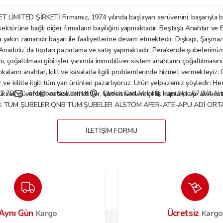
D ŞİRKETİ Firmamız, 1974 yılında başlayan serüvenini, başarıyla bu gü
örüne bağlı diğer firmaların bayiliğini yapmaktadır. Beştaşlı Anahtar ve E
a yakın zamandır başarı ile faaliyetlerine devam etmektedir. Dışkapı, Şaşm
Gönder
nadolu`da toptan pazarlama ve satış yapmaktadır. Perakende şubelerimizde anaht
mı, çoğaltılması gibi işler yanında immobilizer sistem anahtarın çoğaltılmasın
nkaların anahtar, kilit ve kasalarla ilgili problemlerinde hizmet vermekteyiz
 kilitle ilgili tüm yan ürünleri pazarlıyoruz. Ürün yelpazemiz şöyledir: Her tü
3 75
info@bestasli.com.tr
Çankırı Cad. Vakıf İş Hanı No : 67 B/4 
, yüksek güvenlikli ve özellikli kilitler, kilit sistemleri; çelik kapılar, kapı
B. TÜM ŞUBELER QNB TÜM ŞUBELER ALSTOM AFER-ATE-APU ADİ ORTAKL
İLETİŞİM FORMU
Aynı Gün
Ücretsiz
Kargo
Karg