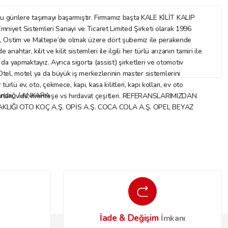
nlere taşımayı başarmıştır. Firmamız başta KALE KİLİT KALIP
mniyet Sistemleri Sanayi ve Ticaret Limited Şirketi olarak 1996
az, Ostim ve Maltepe’de olmak üzere dört şubemiz ile perakende
ar, kilit ve kilit sistemleri ile ilgili her türlü arızanın tamiri ile
ı da yapmaktayız. Ayrıca sigorta (assist) şirketleri ve otomotiv
. Otel, motel ya da büyük iş merkezlerinin master sistemlerini
rlü ev, oto, çekmece, kapı, kasa kilitleri, kapı kolları, ev oto
Altındağ / ANKARA
 aksesuarları, vida, menteşe vs hırdavat çeşitleri. REFERANSLARIMIZDAN
IĞI OTO KOÇ A.Ş. OPİS A.Ş. COCA COLA A.Ş. OPEL BEYAZ
İade & Değişim
o
İmkanı