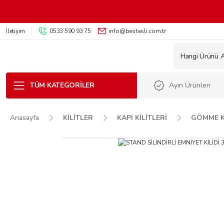
İletişim
0533 590 93 75
info@bestasli.com.tr
TÜM KATEGORILER
Ayın Ürünleri
Anasayfa
KİLİTLER
KAPI KİLİTLERİ
GÖMME K