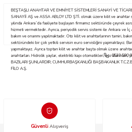
BEŞTAŞLI ANAHTAR VE EMNİYET SİSTEMLERİ SANAYİ VE TİCARET LİMİTE
SANAYİİ AŞ ve ASSA ABLOY LTD ŞTİ. olmak üzere kilit ve anahtar sekt
yılında Ankara`da faaliyete başlayan firmamız sektöründe çeyrek asr
hizmeti vermektedir. Ayrıca, periyodik servis sistemi ile Ankara ve İç A
bakım ve onarımı yapılmaktadır. Oto kilit ve anahtarlarının tamiri, bakı
sektöründeki bir çok yetkili servisin euro servisliğini yapmaktayız. Ba
yapmaktayız. Ayrıca toptan kilit ve anahtar başta olmak üzere anahtar ve
0533 590 9
anahtarları. Hidrolik yaylar, elektrikli kapı otomatikleri, oto alarmları
BAZILARI ŞUNLARDIR; CUMHURBAŞKANLIĞI BAŞBAKANLIK T.C.Z.
FİLO A.Ş.
Güvenli
Alışveriş