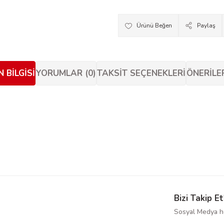
Paylaş
 BILGISI
YORUMLAR (0)
TAKSIT SEÇENEKLERI
ÖNERILE
siz gördüğünüz noktaları öneri formunu kullanarak tarafımıza iletebilirsiniz.
Bu ürüne ilk yorumu siz yapın!
Yorum Yaz
Bizi Takip Et
Sosyal Medya he