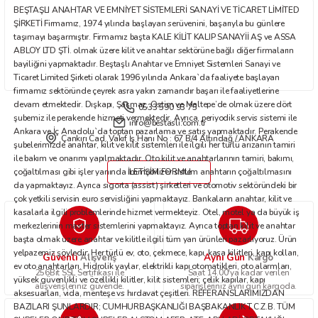
BEŞTAŞLI ANAHTAR VE EMNİYET SİSTEMLERİ SANAYİ VE TİCARET LİMİTED
Bu ürüne benzer farklı alternatifler olmalı.
ŞİRKETİ Firmamız, 1974 yılında başlayan serüvenini, başarıyla bu günlere
taşımayı başarmıştır. Firmamız başta KALE KİLİT KALIP SANAYİİ AŞ ve ASSA
ABLOY LTD ŞTİ. olmak üzere kilit ve anahtar sektörüne bağlı diğer firmaların
bayiliğini yapmaktadır. Beştaşlı Anahtar ve Emniyet Sistemleri Sanayi ve
Ticaret Limited Şirketi olarak 1996 yılında Ankara`da faaliyete başlayan
firmamız sektöründe çeyrek asra yakın zamandır başarı ile faaliyetlerine
devam etmektedir. Dışkapı, Şaşmaz, Ostim ve Maltepe’de olmak üzere dört
0533 590 93 75
Gönder
şubemiz ile perakende hizmeti vermektedir. Ayrıca, periyodik servis sistemi ile
info@bestasli.com.tr
Ankara ve İç Anadolu`da toptan pazarlama ve satış yapmaktadır. Perakende
Çankırı Cad. Vakıf İş Hanı No : 67 B/4 Altındağ / ANKARA
şubelerimizde anahtar, kilit ve kilit sistemleri ile ilgili her türlü arızanın tamiri
ile bakım ve onarımı yapılmaktadır. Oto kilit ve anahtarlarının tamiri, bakımı,
çoğaltılması gibi işler yanında immobilizer sistem anahtarın çoğaltılmasını
İLETİŞİM FORMU
da yapmaktayız. Ayrıca sigorta (assist) şirketleri ve otomotiv sektöründeki bir
çok yetkili servisin euro servisliğini yapmaktayız. Bankaların anahtar, kilit ve
kasalarla ilgili problemlerinde hizmet vermekteyiz. Otel, motel ya da büyük iş
merkezlerinin master sistemlerini yapmaktayız. Ayrıca toptan kilit ve anahtar
başta olmak üzere anahtar ve kilitle ilgili tüm yan ürünleri pazarlıyoruz. Ürün
yelpazemiz şöyledir: Her türlü ev, oto, çekmece, kapı, kasa kilitleri, kapı kolları,
Güvenli
Aynı Gün
Alışveriş
Kargo
ev oto anahtarları. Hidrolik yaylar, elektrikli kapı otomatikleri, oto alarmları,
256Bit SSL Sertifikası ile
Saat 14.00'ya kadar verilen
yüksek güvenlikli ve özellikli kilitler, kilit sistemleri; çelik kapılar, kapı
alışverişleriniz güvende.
siparişleriniz aynı gün kargoda.
aksesuarları, vida, menteşe vs hırdavat çeşitleri. REFERANSLARIMIZDAN
BAZILARI ŞUNLARDIR; CUMHURBAŞKANLIĞI BAŞBAKANLIK T.C.Z.B. TÜM