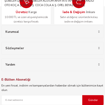
ŞUBELER QNB TÜM ŞUBELER ALSTOM AFER-ATE-APU ADİ ORTAKLIĞI
OTO KOÇ A.Ş. OPİS A.Ş. COCA COLA A.Ş. OPEL BEYAZ FİLO A.Ş.
Ücretsiz
İade & Değişim
Kargo
İmkanı
10.000 TL ve üzeri alışverişlerinizde
Satın aldığınız ürünlerde kolay
ücretsiz kargo fırsatı.
iade ve değişim imkanı.
Kurumsal
Sözleşmeler
Yardım
E-Bülten Aboneliği
En yeni fırsat, indirim ve kampanyalardan haberdar olmak için bültenimize kayıt
olun.
Gönder