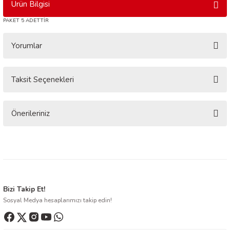
Ürün Bilgisi
PAKET 5 ADETTİR
Yorumlar
Taksit Seçenekleri
Bu ürüne ilk yorumu siz yapın!
Yorum Yaz
Önerileriniz
Bu ürünün fiyat bilgisi, resim, ürün açıklamalarında ve diğer konularda
yetersiz gördüğünüz noktaları öneri formunu kullanarak tarafımıza
iletebilirsiniz.
Görüş ve önerileriniz için teşekkür ederiz.
Ürün resmi kalitesiz, bozuk veya görüntülenemiyor.
Bizi Takip Et!
Sosyal Medya hesaplarımızı takip edin!
Ürün açıklamasında eksik bilgiler bulunuyor.
Ürün bilgilerinde hatalar bulunuyor.
Ürün fiyatı diğer sitelerden daha pahalı.