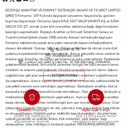
Ürün fiyatı diğer sitelerden daha pahalı.
BEŞTAŞLI ANAHTAR VE EMNİYET SİSTEMLERİ SANAYİ VE TİCARET LİMİTED
Bu ürüne benzer farklı alternatifler olmalı.
ŞİRKETİ Firmamız, 1974 yılında başlayan serüvenini, başarıyla bu günlere
taşımayı başarmıştır. Firmamız başta KALE KİLİT KALIP SANAYİİ AŞ ve ASSA
ABLOY LTD ŞTİ. olmak üzere kilit ve anahtar sektörüne bağlı diğer firmaların
bayiliğini yapmaktadır. Beştaşlı Anahtar ve Emniyet Sistemleri Sanayi ve
Ticaret Limited Şirketi olarak 1996 yılında Ankara`da faaliyete başlayan
firmamız sektöründe çeyrek asra yakın zamandır başarı ile faaliyetlerine
devam etmektedir. Dışkapı, Şaşmaz, Ostim ve Maltepe’de olmak üzere dört
0533 590 93 75
Gönder
şubemiz ile perakende hizmeti vermektedir. Ayrıca, periyodik servis sistemi ile
info@bestasli.com.tr
Ankara ve İç Anadolu`da toptan pazarlama ve satış yapmaktadır. Perakende
Çankırı Cad. Vakıf İş Hanı No : 67 B/4 Altındağ / ANKARA
şubelerimizde anahtar, kilit ve kilit sistemleri ile ilgili her türlü arızanın tamiri
ile bakım ve onarımı yapılmaktadır. Oto kilit ve anahtarlarının tamiri, bakımı,
çoğaltılması gibi işler yanında immobilizer sistem anahtarın çoğaltılmasını
İLETİŞİM FORMU
da yapmaktayız. Ayrıca sigorta (assist) şirketleri ve otomotiv sektöründeki bir
çok yetkili servisin euro servisliğini yapmaktayız. Bankaların anahtar, kilit ve
kasalarla ilgili problemlerinde hizmet vermekteyiz. Otel, motel ya da büyük iş
merkezlerinin master sistemlerini yapmaktayız. Ayrıca toptan kilit ve anahtar
başta olmak üzere anahtar ve kilitle ilgili tüm yan ürünleri pazarlıyoruz. Ürün
yelpazemiz şöyledir: Her türlü ev, oto, çekmece, kapı, kasa kilitleri, kapı kolları,
Güvenli
Aynı Gün
Alışveriş
Kargo
ev oto anahtarları. Hidrolik yaylar, elektrikli kapı otomatikleri, oto alarmları,
256Bit SSL Sertifikası ile
Saat 14.00'ya kadar verilen
yüksek güvenlikli ve özellikli kilitler, kilit sistemleri; çelik kapılar, kapı
alışverişleriniz güvende.
siparişleriniz aynı gün kargoda.
aksesuarları, vida, menteşe vs hırdavat çeşitleri. REFERANSLARIMIZDAN