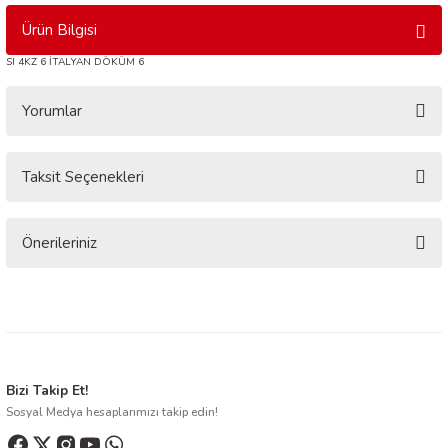
Ürün Bilgisi
SI 4KZ 6 İTALYAN DÖKÜM 6
Yorumlar
Taksit Seçenekleri
Bu ürüne ilk yorumu siz yapın!
Yorum Yaz
Önerileriniz
Bu ürünün fiyat bilgisi, resim, ürün açıklamalarında ve diğer konularda
yetersiz gördüğünüz noktaları öneri formunu kullanarak tarafımıza
iletebilirsiniz.
Görüş ve önerileriniz için teşekkür ederiz.
Ürün resmi kalitesiz, bozuk veya görüntülenemiyor.
Bizi Takip Et!
Sosyal Medya hesaplarımızı takip edin!
Ürün açıklamasında eksik bilgiler bulunuyor.
Ürün bilgilerinde hatalar bulunuyor.