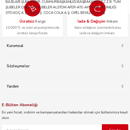
BAZILARI ŞUNLARDIR; CUMHURBAŞKANLIĞI BAŞBAKANLIK T.C.Z.B. TÜM
ŞUBELER QNB TÜM ŞUBELER ALSTOM AFER-ATE-APU ADİ ORTAKLIĞI
OTO KOÇ A.Ş. OPİS A.Ş. COCA COLA A.Ş. OPEL BEYAZ FİLO A.Ş.
Ücretsiz
İade & Değişim
Kargo
İmkanı
10.000 TL ve üzeri alışverişlerinizde
Satın aldığınız ürünlerde kolay
ücretsiz kargo fırsatı.
iade ve değişim imkanı.
Kurumsal
Sözleşmeler
Yardım
E-Bülten Aboneliği
En yeni fırsat, indirim ve kampanyalardan haberdar olmak için bültenimize kayıt
olun.