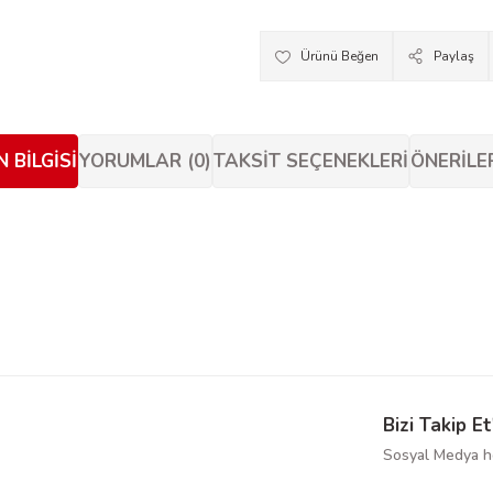
Paylaş
 BILGISI
YORUMLAR (0)
TAKSIT SEÇENEKLERI
ÖNERILE
siz gördüğünüz noktaları öneri formunu kullanarak tarafımıza iletebilirsiniz.
Bu ürüne ilk yorumu siz yapın!
Yorum Yaz
Bizi Takip Et
Sosyal Medya he