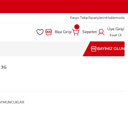
Kargo Takip
Siparişlerim
Hakkımızda
Üye Girişi
Bayi Girişi
Sepetim
Kayıt Ol
BAYİMİZ OLUN
I 3G
AYMUNCUKLAR