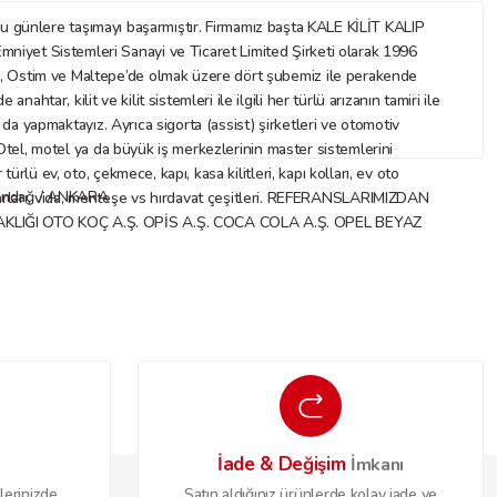
nlere taşımayı başarmıştır. Firmamız başta KALE KİLİT KALIP
mniyet Sistemleri Sanayi ve Ticaret Limited Şirketi olarak 1996
az, Ostim ve Maltepe’de olmak üzere dört şubemiz ile perakende
ar, kilit ve kilit sistemleri ile ilgili her türlü arızanın tamiri ile
ı da yapmaktayız. Ayrıca sigorta (assist) şirketleri ve otomotiv
. Otel, motel ya da büyük iş merkezlerinin master sistemlerini
rlü ev, oto, çekmece, kapı, kasa kilitleri, kapı kolları, ev oto
Altındağ / ANKARA
 aksesuarları, vida, menteşe vs hırdavat çeşitleri. REFERANSLARIMIZDAN
IĞI OTO KOÇ A.Ş. OPİS A.Ş. COCA COLA A.Ş. OPEL BEYAZ
İade & Değişim
o
İmkanı
lerinizde
Satın aldığınız ürünlerde kolay iade ve