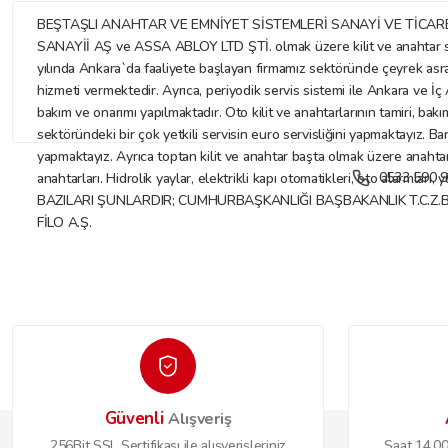
BEŞTAŞLI ANAHTAR VE EMNİYET SİSTEMLERİ SANAYİ VE TİCARET LİMİTE
SANAYİİ AŞ ve ASSA ABLOY LTD ŞTİ. olmak üzere kilit ve anahtar sekt
yılında Ankara`da faaliyete başlayan firmamız sektöründe çeyrek asr
hizmeti vermektedir. Ayrıca, periyodik servis sistemi ile Ankara ve İç A
bakım ve onarımı yapılmaktadır. Oto kilit ve anahtarlarının tamiri, bakı
sektöründeki bir çok yetkili servisin euro servisliğini yapmaktayız. Ba
yapmaktayız. Ayrıca toptan kilit ve anahtar başta olmak üzere anahtar ve
0533 590 9
anahtarları. Hidrolik yaylar, elektrikli kapı otomatikleri, oto alarmları
BAZILARI ŞUNLARDIR; CUMHURBAŞKANLIĞI BAŞBAKANLIK T.C.Z.
FİLO A.Ş.
Güvenli
Alışveriş
256Bit SSL Sertifikası ile alışverişleriniz
Saat 14.00'