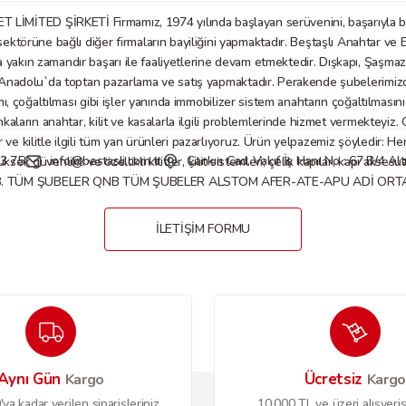
D ŞİRKETİ Firmamız, 1974 yılında başlayan serüvenini, başarıyla bu gü
örüne bağlı diğer firmaların bayiliğini yapmaktadır. Beştaşlı Anahtar ve E
a yakın zamandır başarı ile faaliyetlerine devam etmektedir. Dışkapı, Şaşm
Gönder
nadolu`da toptan pazarlama ve satış yapmaktadır. Perakende şubelerimizde anaht
mı, çoğaltılması gibi işler yanında immobilizer sistem anahtarın çoğaltılmasın
nkaların anahtar, kilit ve kasalarla ilgili problemlerinde hizmet vermekteyiz
 kilitle ilgili tüm yan ürünleri pazarlıyoruz. Ürün yelpazemiz şöyledir: Her tü
3 75
info@bestasli.com.tr
Çankırı Cad. Vakıf İş Hanı No : 67 B/4 
, yüksek güvenlikli ve özellikli kilitler, kilit sistemleri; çelik kapılar, kapı
B. TÜM ŞUBELER QNB TÜM ŞUBELER ALSTOM AFER-ATE-APU ADİ ORTAKL
İLETİŞİM FORMU
Aynı Gün
Ücretsiz
Kargo
Karg
ya kadar verilen siparişleriniz
10.000 TL ve üzeri alışveriş