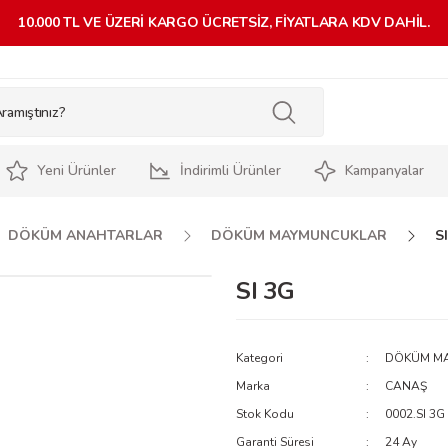
10.000 TL VE ÜZERİ KARGO ÜCRETSİZ, FİYATLARA KDV DAHİL.
Yeni Ürünler
İndirimli Ürünler
Kampanyalar
DÖKÜM ANAHTARLAR
DÖKÜM MAYMUNCUKLAR
S
SI 3G
Kategori
DÖKÜM M
Marka
CANAŞ
Stok Kodu
0002.SI 3G
Garanti Süresi
24 Ay