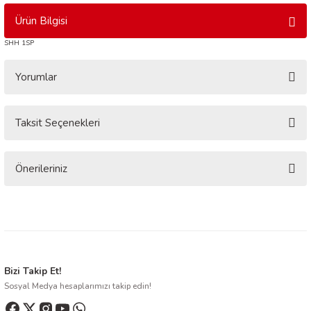
Ürün Bilgisi
SHH 1SP
Yorumlar
Taksit Seçenekleri
Bu ürüne ilk yorumu siz yapın!
Yorum Yaz
Önerileriniz
Bu ürünün fiyat bilgisi, resim, ürün açıklamalarında ve diğer konularda
yetersiz gördüğünüz noktaları öneri formunu kullanarak tarafımıza
iletebilirsiniz.
Görüş ve önerileriniz için teşekkür ederiz.
Ürün resmi kalitesiz, bozuk veya görüntülenemiyor.
Bizi Takip Et!
Sosyal Medya hesaplarımızı takip edin!
Ürün açıklamasında eksik bilgiler bulunuyor.
Ürün bilgilerinde hatalar bulunuyor.