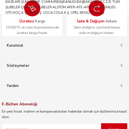
BAZILARI ŞUNLARDIR; CUMHURBAŞKANLIĞI BAŞBAKANLIK T.C.Z.B. TÜM
ŞUBELER QNB TÜM ŞUBELER ALSTOM AFER-ATE-APU ADİ ORTAKLIĞI
OTO KOÇ A.Ş. OPİS A.Ş. COCA COLA A.Ş. OPEL BEYAZ FİLO A.Ş.
Ücretsiz
İade & Değişim
Kargo
İmkanı
10.000 TL ve üzeri alışverişlerinizde
Satın aldığınız ürünlerde kolay
ücretsiz kargo fırsatı.
iade ve değişim imkanı.
Kurumsal
Sözleşmeler
Yardım
E-Bülten Aboneliği
En yeni fırsat, indirim ve kampanyalardan haberdar olmak için bültenimize kayıt
olun.