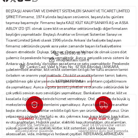
Ürün fiyatı diğer sitelerden daha pahalı.
BEŞTAŞLI ANAHTAR VE EMNİYET SİSTEMLERİ SANAYİ VE TİCARET LİMİTED
Bu ürüne benzer farklı alternatifler olmalı.
ŞİRKETİ Firmamız, 1974 yılında başlayan serüvenini, başarıyla bu günlere
taşımayı başarmıştır. Firmamız başta KALE KİLİT KALIP SANAYİİ AŞ ve ASSA
ABLOY LTD ŞTİ. olmak üzere kilit ve anahtar sektörüne bağlı diğer firmaların
bayiliğini yapmaktadır. Beştaşlı Anahtar ve Emniyet Sistemleri Sanayi ve
Ticaret Limited Şirketi olarak 1996 yılında Ankara`da faaliyete başlayan
firmamız sektöründe çeyrek asra yakın zamandır başarı ile faaliyetlerine
devam etmektedir. Dışkapı, Şaşmaz, Ostim ve Maltepe’de olmak üzere dört
0533 590 93 75
Gönder
şubemiz ile perakende hizmeti vermektedir. Ayrıca, periyodik servis sistemi ile
info@bestasli.com.tr
Ankara ve İç Anadolu`da toptan pazarlama ve satış yapmaktadır. Perakende
Çankırı Cad. Vakıf İş Hanı No : 67 B/4 Altındağ / ANKARA
şubelerimizde anahtar, kilit ve kilit sistemleri ile ilgili her türlü arızanın tamiri
ile bakım ve onarımı yapılmaktadır. Oto kilit ve anahtarlarının tamiri, bakımı,
çoğaltılması gibi işler yanında immobilizer sistem anahtarın çoğaltılmasını
İLETİŞİM FORMU
da yapmaktayız. Ayrıca sigorta (assist) şirketleri ve otomotiv sektöründeki bir
çok yetkili servisin euro servisliğini yapmaktayız. Bankaların anahtar, kilit ve
kasalarla ilgili problemlerinde hizmet vermekteyiz. Otel, motel ya da büyük iş
merkezlerinin master sistemlerini yapmaktayız. Ayrıca toptan kilit ve anahtar
başta olmak üzere anahtar ve kilitle ilgili tüm yan ürünleri pazarlıyoruz. Ürün
yelpazemiz şöyledir: Her türlü ev, oto, çekmece, kapı, kasa kilitleri, kapı kolları,
Güvenli
Aynı Gün
Alışveriş
Kargo
ev oto anahtarları. Hidrolik yaylar, elektrikli kapı otomatikleri, oto alarmları,
256Bit SSL Sertifikası ile
Saat 14.00'ya kadar verilen
yüksek güvenlikli ve özellikli kilitler, kilit sistemleri; çelik kapılar, kapı
alışverişleriniz güvende.
siparişleriniz aynı gün kargoda.
aksesuarları, vida, menteşe vs hırdavat çeşitleri. REFERANSLARIMIZDAN