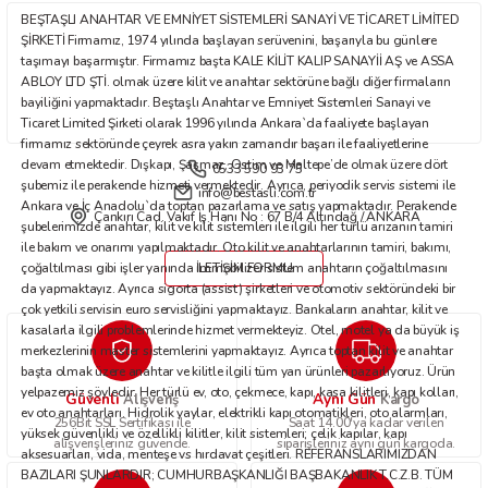
Ürün fiyatı diğer sitelerden daha pahalı.
BEŞTAŞLI ANAHTAR VE EMNİYET SİSTEMLERİ SANAYİ VE TİCARET LİMİTED
Bu ürüne benzer farklı alternatifler olmalı.
ŞİRKETİ Firmamız, 1974 yılında başlayan serüvenini, başarıyla bu günlere
taşımayı başarmıştır. Firmamız başta KALE KİLİT KALIP SANAYİİ AŞ ve ASSA
ABLOY LTD ŞTİ. olmak üzere kilit ve anahtar sektörüne bağlı diğer firmaların
bayiliğini yapmaktadır. Beştaşlı Anahtar ve Emniyet Sistemleri Sanayi ve
Ticaret Limited Şirketi olarak 1996 yılında Ankara`da faaliyete başlayan
firmamız sektöründe çeyrek asra yakın zamandır başarı ile faaliyetlerine
devam etmektedir. Dışkapı, Şaşmaz, Ostim ve Maltepe’de olmak üzere dört
0533 590 93 75
Gönder
şubemiz ile perakende hizmeti vermektedir. Ayrıca, periyodik servis sistemi ile
info@bestasli.com.tr
Ankara ve İç Anadolu`da toptan pazarlama ve satış yapmaktadır. Perakende
Çankırı Cad. Vakıf İş Hanı No : 67 B/4 Altındağ / ANKARA
şubelerimizde anahtar, kilit ve kilit sistemleri ile ilgili her türlü arızanın tamiri
ile bakım ve onarımı yapılmaktadır. Oto kilit ve anahtarlarının tamiri, bakımı,
çoğaltılması gibi işler yanında immobilizer sistem anahtarın çoğaltılmasını
İLETİŞİM FORMU
da yapmaktayız. Ayrıca sigorta (assist) şirketleri ve otomotiv sektöründeki bir
çok yetkili servisin euro servisliğini yapmaktayız. Bankaların anahtar, kilit ve
kasalarla ilgili problemlerinde hizmet vermekteyiz. Otel, motel ya da büyük iş
merkezlerinin master sistemlerini yapmaktayız. Ayrıca toptan kilit ve anahtar
başta olmak üzere anahtar ve kilitle ilgili tüm yan ürünleri pazarlıyoruz. Ürün
yelpazemiz şöyledir: Her türlü ev, oto, çekmece, kapı, kasa kilitleri, kapı kolları,
Güvenli
Aynı Gün
Alışveriş
Kargo
ev oto anahtarları. Hidrolik yaylar, elektrikli kapı otomatikleri, oto alarmları,
256Bit SSL Sertifikası ile
Saat 14.00'ya kadar verilen
yüksek güvenlikli ve özellikli kilitler, kilit sistemleri; çelik kapılar, kapı
alışverişleriniz güvende.
siparişleriniz aynı gün kargoda.
aksesuarları, vida, menteşe vs hırdavat çeşitleri. REFERANSLARIMIZDAN
BAZILARI ŞUNLARDIR; CUMHURBAŞKANLIĞI BAŞBAKANLIK T.C.Z.B. TÜM