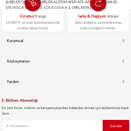
ŞUBELER QNB TÜM ŞUBELER ALSTOM AFER-ATE-APU ADİ ORTAKLIĞI
OTO KOÇ A.Ş. OPİS A.Ş. COCA COLA A.Ş. OPEL BEYAZ FİLO A.Ş.
Ücretsiz
İade & Değişim
Kargo
İmkanı
10.000 TL ve üzeri alışverişlerinizde
Satın aldığınız ürünlerde kolay
ücretsiz kargo fırsatı.
iade ve değişim imkanı.
Kurumsal
Sözleşmeler
Yardım
E-Bülten Aboneliği
En yeni fırsat, indirim ve kampanyalardan haberdar olmak için bültenimize kayıt
olun.
Gönder