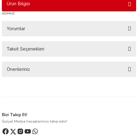
Ürün Bilgisi
433MHZ
Yorumlar
Taksit Seçenekleri
Bu ürüne ilk yorumu siz yapın!
Yorum Yaz
Önerileriniz
Bu ürünün fiyat bilgisi, resim, ürün açıklamalarında ve diğer konularda
yetersiz gördüğünüz noktaları öneri formunu kullanarak tarafımıza
iletebilirsiniz.
Görüş ve önerileriniz için teşekkür ederiz.
Ürün resmi kalitesiz, bozuk veya görüntülenemiyor.
Bizi Takip Et!
Sosyal Medya hesaplarımızı takip edin!
Ürün açıklamasında eksik bilgiler bulunuyor.
Ürün bilgilerinde hatalar bulunuyor.