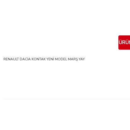
ÜRÜN
RENAULT DACİA KONTAK YENİ MODEL MARŞ YAY
Bu ürünün fiyat bilgisi, resim, ürün açıklamalarında ve diğer konularda yeter
Görüş ve önerileriniz için teşekkür ederiz.
Ürün resmi kalitesiz, bozuk veya görüntülenemiyor.
Ürün açıklamasında eksik bilgiler bulunuyor.
Ürün bilgilerinde hatalar bulunuyor.
Ürün fiyatı diğer sitelerden daha pahalı.
Bu ürüne benzer farklı alternatifler olmalı.