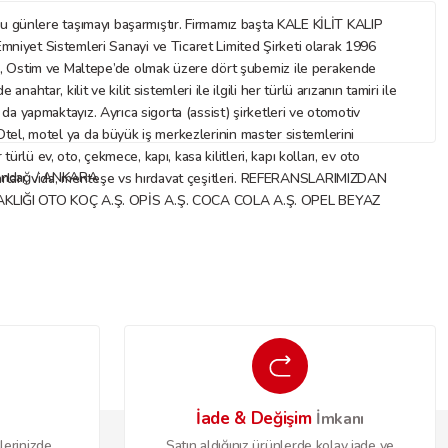
nlere taşımayı başarmıştır. Firmamız başta KALE KİLİT KALIP
mniyet Sistemleri Sanayi ve Ticaret Limited Şirketi olarak 1996
az, Ostim ve Maltepe’de olmak üzere dört şubemiz ile perakende
ar, kilit ve kilit sistemleri ile ilgili her türlü arızanın tamiri ile
ı da yapmaktayız. Ayrıca sigorta (assist) şirketleri ve otomotiv
. Otel, motel ya da büyük iş merkezlerinin master sistemlerini
rlü ev, oto, çekmece, kapı, kasa kilitleri, kapı kolları, ev oto
Altındağ / ANKARA
 aksesuarları, vida, menteşe vs hırdavat çeşitleri. REFERANSLARIMIZDAN
IĞI OTO KOÇ A.Ş. OPİS A.Ş. COCA COLA A.Ş. OPEL BEYAZ
İade & Değişim
o
İmkanı
lerinizde
Satın aldığınız ürünlerde kolay iade ve