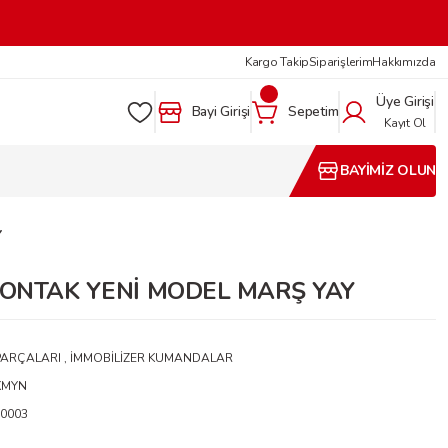
Kargo Takip
Siparişlerim
Hakkımızda
Üye Girişi
Bayi Girişi
Sepetim
Kayıt Ol
BAYİMİZ OLUN
Y
KONTAK YENİ MODEL MARŞ YAY
 PARÇALARI
,
İMMOBİLİZER KUMANDALAR
KMYN
0003