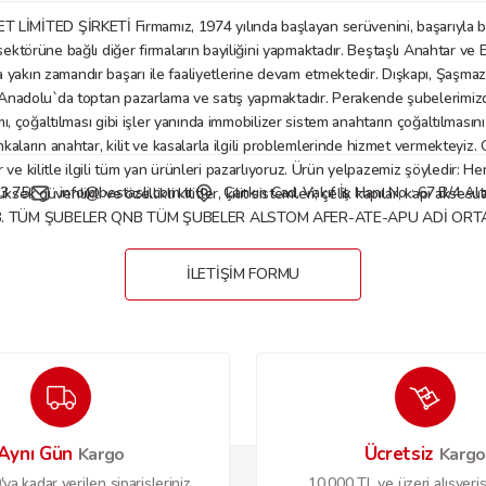
D ŞİRKETİ Firmamız, 1974 yılında başlayan serüvenini, başarıyla bu gü
örüne bağlı diğer firmaların bayiliğini yapmaktadır. Beştaşlı Anahtar ve E
a yakın zamandır başarı ile faaliyetlerine devam etmektedir. Dışkapı, Şaşm
Gönder
nadolu`da toptan pazarlama ve satış yapmaktadır. Perakende şubelerimizde anaht
mı, çoğaltılması gibi işler yanında immobilizer sistem anahtarın çoğaltılmasın
nkaların anahtar, kilit ve kasalarla ilgili problemlerinde hizmet vermekteyiz
 kilitle ilgili tüm yan ürünleri pazarlıyoruz. Ürün yelpazemiz şöyledir: Her tü
3 75
info@bestasli.com.tr
Çankırı Cad. Vakıf İş Hanı No : 67 B/4 
, yüksek güvenlikli ve özellikli kilitler, kilit sistemleri; çelik kapılar, kapı
B. TÜM ŞUBELER QNB TÜM ŞUBELER ALSTOM AFER-ATE-APU ADİ ORTAKL
İLETİŞİM FORMU
Aynı Gün
Ücretsiz
Kargo
Karg
ya kadar verilen siparişleriniz
10.000 TL ve üzeri alışveriş