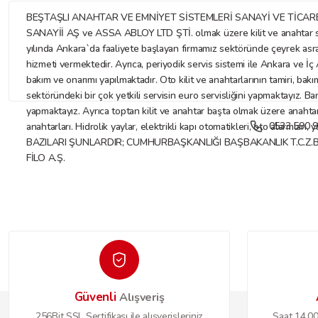
BEŞTAŞLI ANAHTAR VE EMNİYET SİSTEMLERİ SANAYİ VE TİCARET LİMİTE
SANAYİİ AŞ ve ASSA ABLOY LTD ŞTİ. olmak üzere kilit ve anahtar sekt
yılında Ankara`da faaliyete başlayan firmamız sektöründe çeyrek asr
hizmeti vermektedir. Ayrıca, periyodik servis sistemi ile Ankara ve İç A
bakım ve onarımı yapılmaktadır. Oto kilit ve anahtarlarının tamiri, bakı
sektöründeki bir çok yetkili servisin euro servisliğini yapmaktayız. Ba
yapmaktayız. Ayrıca toptan kilit ve anahtar başta olmak üzere anahtar ve
0533 590 9
anahtarları. Hidrolik yaylar, elektrikli kapı otomatikleri, oto alarmları
BAZILARI ŞUNLARDIR; CUMHURBAŞKANLIĞI BAŞBAKANLIK T.C.Z.
FİLO A.Ş.
Güvenli
Alışveriş
256Bit SSL Sertifikası ile alışverişleriniz
Saat 14.00'