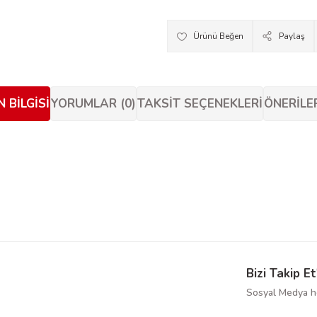
Paylaş
 BILGISI
YORUMLAR (0)
TAKSIT SEÇENEKLERI
ÖNERILE
siz gördüğünüz noktaları öneri formunu kullanarak tarafımıza iletebilirsiniz.
Bu ürüne ilk yorumu siz yapın!
Yorum Yaz
Bizi Takip Et
Sosyal Medya he