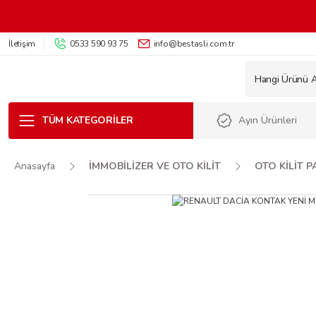
İletişim
0533 590 93 75
info@bestasli.com.tr
TÜM KATEGORILER
Ayın Ürünleri
Anasayfa
İMMOBİLİZER VE OTO KİLİT
OTO KİLİT 