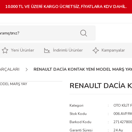
10.000 TL VE ÜZERİ KARGO ÜCRETSİZ, FİYATLARA KDV DAHİL.
Yeni Ürünler
İndirimli Ürünler
Kampanyalar
PARÇALARI
RENAULT DACİA KONTAK YENİ MODEL MARŞ YA
RENAULT DACİA 
Kategori
OTO KİLİT
Stok Kodu
006.AVP.R
Barkod Kodu
271427800
Garanti Süresi
24 Ay