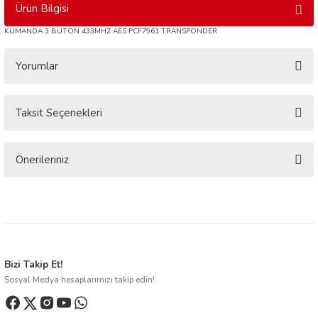
Ürün Bilgisi
KUMANDA 3 BUTON 433MHZ AES PCF7961 TRANSPONDER
Yorumlar
Taksit Seçenekleri
Bu ürüne ilk yorumu siz yapın!
Yorum Yaz
Önerileriniz
Bu ürünün fiyat bilgisi, resim, ürün açıklamalarında ve diğer konularda
yetersiz gördüğünüz noktaları öneri formunu kullanarak tarafımıza
iletebilirsiniz.
Görüş ve önerileriniz için teşekkür ederiz.
Ürün resmi kalitesiz, bozuk veya görüntülenemiyor.
Bizi Takip Et!
Sosyal Medya hesaplarımızı takip edin!
Ürün açıklamasında eksik bilgiler bulunuyor.
Ürün bilgilerinde hatalar bulunuyor.