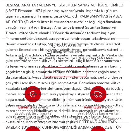
Ürün fiyatı diğer sitelerden daha pahalı.
BEŞTAŞLI ANAHTAR VE EMNİYET SİSTEMLERİ SANAYİ VE TİCARET LİMİTED
Bu ürüne benzer farklı alternatifler olmalı.
ŞİRKETİ Firmamız, 1974 yılında başlayan serüvenini, başarıyla bu günlere
taşımayı başarmıştır. Firmamız başta KALE KİLİT KALIP SANAYİİ AŞ ve ASSA
ABLOY LTD ŞTİ. olmak üzere kilit ve anahtar sektörüne bağlı diğer firmaların
bayiliğini yapmaktadır. Beştaşlı Anahtar ve Emniyet Sistemleri Sanayi ve
Ticaret Limited Şirketi olarak 1996 yılında Ankara`da faaliyete başlayan
firmamız sektöründe çeyrek asra yakın zamandır başarı ile faaliyetlerine
devam etmektedir. Dışkapı, Şaşmaz, Ostim ve Maltepe’de olmak üzere dört
0533 590 93 75
Gönder
şubemiz ile perakende hizmeti vermektedir. Ayrıca, periyodik servis sistemi ile
info@bestasli.com.tr
Ankara ve İç Anadolu`da toptan pazarlama ve satış yapmaktadır. Perakende
Çankırı Cad. Vakıf İş Hanı No : 67 B/4 Altındağ / ANKARA
şubelerimizde anahtar, kilit ve kilit sistemleri ile ilgili her türlü arızanın tamiri
ile bakım ve onarımı yapılmaktadır. Oto kilit ve anahtarlarının tamiri, bakımı,
çoğaltılması gibi işler yanında immobilizer sistem anahtarın çoğaltılmasını
İLETİŞİM FORMU
da yapmaktayız. Ayrıca sigorta (assist) şirketleri ve otomotiv sektöründeki bir
çok yetkili servisin euro servisliğini yapmaktayız. Bankaların anahtar, kilit ve
kasalarla ilgili problemlerinde hizmet vermekteyiz. Otel, motel ya da büyük iş
merkezlerinin master sistemlerini yapmaktayız. Ayrıca toptan kilit ve anahtar
başta olmak üzere anahtar ve kilitle ilgili tüm yan ürünleri pazarlıyoruz. Ürün
yelpazemiz şöyledir: Her türlü ev, oto, çekmece, kapı, kasa kilitleri, kapı kolları,
Güvenli
Aynı Gün
Alışveriş
Kargo
ev oto anahtarları. Hidrolik yaylar, elektrikli kapı otomatikleri, oto alarmları,
256Bit SSL Sertifikası ile
Saat 14.00'ya kadar verilen
yüksek güvenlikli ve özellikli kilitler, kilit sistemleri; çelik kapılar, kapı
alışverişleriniz güvende.
siparişleriniz aynı gün kargoda.
aksesuarları, vida, menteşe vs hırdavat çeşitleri. REFERANSLARIMIZDAN
BAZILARI ŞUNLARDIR; CUMHURBAŞKANLIĞI BAŞBAKANLIK T.C.Z.B. TÜM