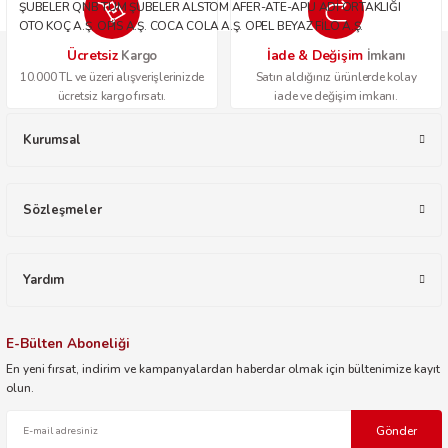
ŞUBELER QNB TÜM ŞUBELER ALSTOM AFER-ATE-APU ADİ ORTAKLIĞI
OTO KOÇ A.Ş. OPİS A.Ş. COCA COLA A.Ş. OPEL BEYAZ FİLO A.Ş.
Ücretsiz
İade & Değişim
Kargo
İmkanı
10.000 TL ve üzeri alışverişlerinizde
Satın aldığınız ürünlerde kolay
ücretsiz kargo fırsatı.
iade ve değişim imkanı.
Kurumsal
Sözleşmeler
Yardım
E-Bülten Aboneliği
En yeni fırsat, indirim ve kampanyalardan haberdar olmak için bültenimize kayıt
olun.
Gönder