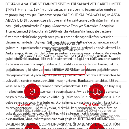
BEŞTAŞLI ANAHTAR VE EMNİYET SİSTEMLERİ SANAYİ VE TİCARET LİMİTED
Bu ürüne benzer farklı alternatifler olmalı.
ŞİRKETİ Firmamız, 1974 yılında başlayan serüvenini, başarıyla bu günlere
taşımayı başarmıştır. Firmamız başta KALE KİLİT KALIP SANAYİİ AŞ ve ASSA
ABLOY LTD ŞTİ. olmak üzere kilit ve anahtar sektörüne bağlı diğer firmaların
bayiliğini yapmaktadır. Beştaşlı Anahtar ve Emniyet Sistemleri Sanayi ve
Ticaret Limited Şirketi olarak 1996 yılında Ankara`da faaliyete başlayan
firmamız sektöründe çeyrek asra yakın zamandır başarı ile faaliyetlerine
devam etmektedir. Dışkapı, Şaşmaz, Ostim ve Maltepe’de olmak üzere dört
0533 590 93 75
Gönder
şubemiz ile perakende hizmeti vermektedir. Ayrıca, periyodik servis sistemi ile
info@bestasli.com.tr
Ankara ve İç Anadolu`da toptan pazarlama ve satış yapmaktadır. Perakende
Çankırı Cad. Vakıf İş Hanı No : 67 B/4 Altındağ / ANKARA
şubelerimizde anahtar, kilit ve kilit sistemleri ile ilgili her türlü arızanın tamiri
ile bakım ve onarımı yapılmaktadır. Oto kilit ve anahtarlarının tamiri, bakımı,
çoğaltılması gibi işler yanında immobilizer sistem anahtarın çoğaltılmasını
İLETİŞİM FORMU
da yapmaktayız. Ayrıca sigorta (assist) şirketleri ve otomotiv sektöründeki bir
çok yetkili servisin euro servisliğini yapmaktayız. Bankaların anahtar, kilit ve
kasalarla ilgili problemlerinde hizmet vermekteyiz. Otel, motel ya da büyük iş
merkezlerinin master sistemlerini yapmaktayız. Ayrıca toptan kilit ve anahtar
başta olmak üzere anahtar ve kilitle ilgili tüm yan ürünleri pazarlıyoruz. Ürün
yelpazemiz şöyledir: Her türlü ev, oto, çekmece, kapı, kasa kilitleri, kapı kolları,
Güvenli
Aynı Gün
Alışveriş
Kargo
ev oto anahtarları. Hidrolik yaylar, elektrikli kapı otomatikleri, oto alarmları,
256Bit SSL Sertifikası ile
Saat 14.00'ya kadar verilen
yüksek güvenlikli ve özellikli kilitler, kilit sistemleri; çelik kapılar, kapı
alışverişleriniz güvende.
siparişleriniz aynı gün kargoda.
aksesuarları, vida, menteşe vs hırdavat çeşitleri. REFERANSLARIMIZDAN
BAZILARI ŞUNLARDIR; CUMHURBAŞKANLIĞI BAŞBAKANLIK T.C.Z.B. TÜM