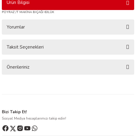
Ürün Bilgisi
POYRAZ /T MAKİNA BIÇAĞI 63LÜK
Yorumlar
Taksit Seçenekleri
Bu ürüne ilk yorumu siz yapın!
Yorum Yaz
Önerileriniz
Bu ürünün fiyat bilgisi, resim, ürün açıklamalarında ve diğer konularda
yetersiz gördüğünüz noktaları öneri formunu kullanarak tarafımıza
iletebilirsiniz.
Görüş ve önerileriniz için teşekkür ederiz.
Ürün resmi kalitesiz, bozuk veya görüntülenemiyor.
Bizi Takip Et!
Sosyal Medya hesaplarımızı takip edin!
Ürün açıklamasında eksik bilgiler bulunuyor.
Ürün bilgilerinde hatalar bulunuyor.
Ürün fiyatı diğer sitelerden daha pahalı.