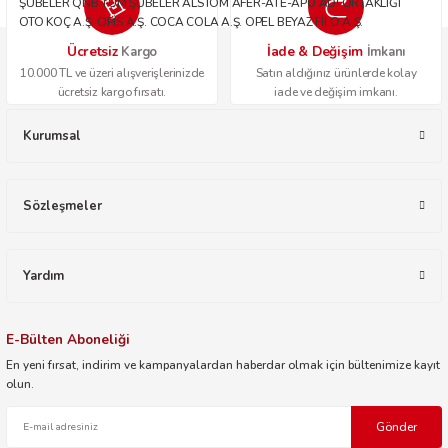
ŞUBELER QNB TÜM ŞUBELER ALSTOM AFER-ATE-APU ADİ ORTAKLIĞI
OTO KOÇ A.Ş. OPİS A.Ş. COCA COLA A.Ş. OPEL BEYAZ FİLO A.Ş.
Ücretsiz
İade & Değişim
Kargo
İmkanı
10.000 TL ve üzeri alışverişlerinizde
Satın aldığınız ürünlerde kolay
ücretsiz kargo fırsatı.
iade ve değişim imkanı.
Kurumsal
Sözleşmeler
Yardım
E-Bülten Aboneliği
En yeni fırsat, indirim ve kampanyalardan haberdar olmak için bültenimize kayıt
olun.
Gönder