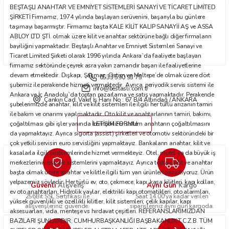
BEŞTAŞLI ANAHTAR VE EMNİYET SİSTEMLERİ SANAYİ VE TİCARET LİMİTED
Bu ürüne benzer farklı alternatifler olmalı.
ŞİRKETİ Firmamız, 1974 yılında başlayan serüvenini, başarıyla bu günlere
taşımayı başarmıştır. Firmamız başta KALE KİLİT KALIP SANAYİİ AŞ ve ASSA
ABLOY LTD ŞTİ. olmak üzere kilit ve anahtar sektörüne bağlı diğer firmaların
bayiliğini yapmaktadır. Beştaşlı Anahtar ve Emniyet Sistemleri Sanayi ve
Ticaret Limited Şirketi olarak 1996 yılında Ankara`da faaliyete başlayan
firmamız sektöründe çeyrek asra yakın zamandır başarı ile faaliyetlerine
devam etmektedir. Dışkapı, Şaşmaz, Ostim ve Maltepe’de olmak üzere dört
0533 590 93 75
Gönder
şubemiz ile perakende hizmeti vermektedir. Ayrıca, periyodik servis sistemi ile
info@bestasli.com.tr
Ankara ve İç Anadolu`da toptan pazarlama ve satış yapmaktadır. Perakende
Çankırı Cad. Vakıf İş Hanı No : 67 B/4 Altındağ / ANKARA
şubelerimizde anahtar, kilit ve kilit sistemleri ile ilgili her türlü arızanın tamiri
ile bakım ve onarımı yapılmaktadır. Oto kilit ve anahtarlarının tamiri, bakımı,
çoğaltılması gibi işler yanında immobilizer sistem anahtarın çoğaltılmasını
İLETİŞİM FORMU
da yapmaktayız. Ayrıca sigorta (assist) şirketleri ve otomotiv sektöründeki bir
çok yetkili servisin euro servisliğini yapmaktayız. Bankaların anahtar, kilit ve
kasalarla ilgili problemlerinde hizmet vermekteyiz. Otel, motel ya da büyük iş
merkezlerinin master sistemlerini yapmaktayız. Ayrıca toptan kilit ve anahtar
başta olmak üzere anahtar ve kilitle ilgili tüm yan ürünleri pazarlıyoruz. Ürün
yelpazemiz şöyledir: Her türlü ev, oto, çekmece, kapı, kasa kilitleri, kapı kolları,
Güvenli
Aynı Gün
Alışveriş
Kargo
ev oto anahtarları. Hidrolik yaylar, elektrikli kapı otomatikleri, oto alarmları,
256Bit SSL Sertifikası ile
Saat 14.00'ya kadar verilen
yüksek güvenlikli ve özellikli kilitler, kilit sistemleri; çelik kapılar, kapı
alışverişleriniz güvende.
siparişleriniz aynı gün kargoda.
aksesuarları, vida, menteşe vs hırdavat çeşitleri. REFERANSLARIMIZDAN
BAZILARI ŞUNLARDIR; CUMHURBAŞKANLIĞI BAŞBAKANLIK T.C.Z.B. TÜM