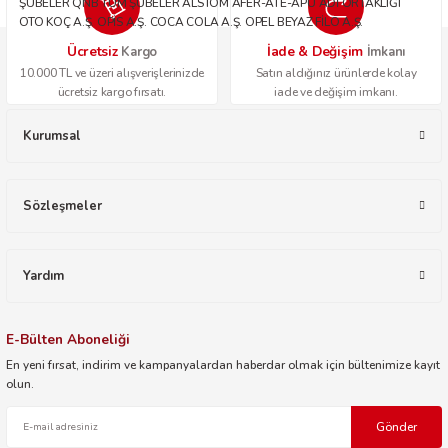
ŞUBELER QNB TÜM ŞUBELER ALSTOM AFER-ATE-APU ADİ ORTAKLIĞI
OTO KOÇ A.Ş. OPİS A.Ş. COCA COLA A.Ş. OPEL BEYAZ FİLO A.Ş.
Ücretsiz
İade & Değişim
Kargo
İmkanı
10.000 TL ve üzeri alışverişlerinizde
Satın aldığınız ürünlerde kolay
ücretsiz kargo fırsatı.
iade ve değişim imkanı.
Kurumsal
Sözleşmeler
Yardım
E-Bülten Aboneliği
En yeni fırsat, indirim ve kampanyalardan haberdar olmak için bültenimize kayıt
olun.
Gönder