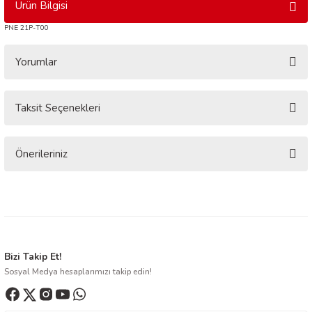
Ürün Bilgisi
PNE 21P-T00
Yorumlar
Taksit Seçenekleri
Bu ürüne ilk yorumu siz yapın!
Yorum Yaz
Önerileriniz
Bu ürünün fiyat bilgisi, resim, ürün açıklamalarında ve diğer konularda
yetersiz gördüğünüz noktaları öneri formunu kullanarak tarafımıza
iletebilirsiniz.
Görüş ve önerileriniz için teşekkür ederiz.
Ürün resmi kalitesiz, bozuk veya görüntülenemiyor.
Bizi Takip Et!
Sosyal Medya hesaplarımızı takip edin!
Ürün açıklamasında eksik bilgiler bulunuyor.
Ürün bilgilerinde hatalar bulunuyor.
Ürün fiyatı diğer sitelerden daha pahalı.