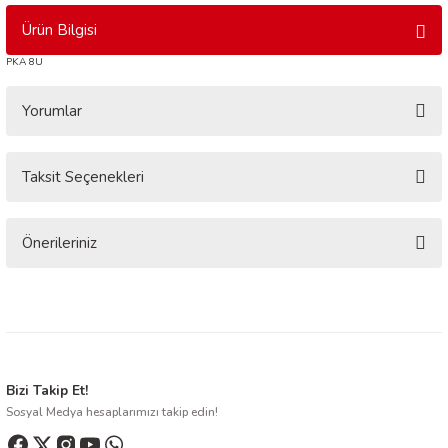
Ürün Bilgisi
PKA 8U
Yorumlar
Taksit Seçenekleri
Bu ürüne ilk yorumu siz yapın!
Yorum Yaz
Önerileriniz
Bu ürünün fiyat bilgisi, resim, ürün açıklamalarında ve diğer konularda
yetersiz gördüğünüz noktaları öneri formunu kullanarak tarafımıza
iletebilirsiniz.
Görüş ve önerileriniz için teşekkür ederiz.
Ürün resmi kalitesiz, bozuk veya görüntülenemiyor.
Bizi Takip Et!
Sosyal Medya hesaplarımızı takip edin!
Ürün açıklamasında eksik bilgiler bulunuyor.
Ürün bilgilerinde hatalar bulunuyor.