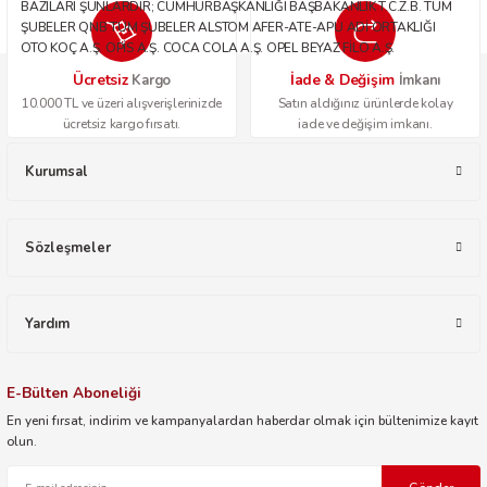
BAZILARI ŞUNLARDIR; CUMHURBAŞKANLIĞI BAŞBAKANLIK T.C.Z.B. TÜM
ŞUBELER QNB TÜM ŞUBELER ALSTOM AFER-ATE-APU ADİ ORTAKLIĞI
OTO KOÇ A.Ş. OPİS A.Ş. COCA COLA A.Ş. OPEL BEYAZ FİLO A.Ş.
Ücretsiz
İade & Değişim
Kargo
İmkanı
10.000 TL ve üzeri alışverişlerinizde
Satın aldığınız ürünlerde kolay
ücretsiz kargo fırsatı.
iade ve değişim imkanı.
Kurumsal
Sözleşmeler
Yardım
E-Bülten Aboneliği
En yeni fırsat, indirim ve kampanyalardan haberdar olmak için bültenimize kayıt
olun.