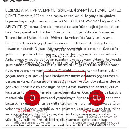
Ürün fiyatı diğer sitelerden daha pahalı.
BEŞTAŞLI ANAHTAR VE EMNİYET SİSTEMLERİ SANAYİ VE TİCARET LİMİTED
Bu ürüne benzer farklı alternatifler olmalı.
ŞİRKETİ Firmamız, 1974 yılında başlayan serüvenini, başarıyla bu günlere
taşımayı başarmıştır. Firmamız başta KALE KİLİT KALIP SANAYİİ AŞ ve ASSA
ABLOY LTD ŞTİ. olmak üzere kilit ve anahtar sektörüne bağlı diğer firmaların
bayiliğini yapmaktadır. Beştaşlı Anahtar ve Emniyet Sistemleri Sanayi ve
Ticaret Limited Şirketi olarak 1996 yılında Ankara`da faaliyete başlayan
firmamız sektöründe çeyrek asra yakın zamandır başarı ile faaliyetlerine
devam etmektedir. Dışkapı, Şaşmaz, Ostim ve Maltepe’de olmak üzere dört
0533 590 93 75
Gönder
şubemiz ile perakende hizmeti vermektedir. Ayrıca, periyodik servis sistemi ile
info@bestasli.com.tr
Ankara ve İç Anadolu`da toptan pazarlama ve satış yapmaktadır. Perakende
Çankırı Cad. Vakıf İş Hanı No : 67 B/4 Altındağ / ANKARA
şubelerimizde anahtar, kilit ve kilit sistemleri ile ilgili her türlü arızanın tamiri
ile bakım ve onarımı yapılmaktadır. Oto kilit ve anahtarlarının tamiri, bakımı,
çoğaltılması gibi işler yanında immobilizer sistem anahtarın çoğaltılmasını
İLETİŞİM FORMU
da yapmaktayız. Ayrıca sigorta (assist) şirketleri ve otomotiv sektöründeki bir
çok yetkili servisin euro servisliğini yapmaktayız. Bankaların anahtar, kilit ve
kasalarla ilgili problemlerinde hizmet vermekteyiz. Otel, motel ya da büyük iş
merkezlerinin master sistemlerini yapmaktayız. Ayrıca toptan kilit ve anahtar
başta olmak üzere anahtar ve kilitle ilgili tüm yan ürünleri pazarlıyoruz. Ürün
yelpazemiz şöyledir: Her türlü ev, oto, çekmece, kapı, kasa kilitleri, kapı kolları,
Güvenli
Aynı Gün
Alışveriş
Kargo
ev oto anahtarları. Hidrolik yaylar, elektrikli kapı otomatikleri, oto alarmları,
256Bit SSL Sertifikası ile
Saat 14.00'ya kadar verilen
yüksek güvenlikli ve özellikli kilitler, kilit sistemleri; çelik kapılar, kapı
alışverişleriniz güvende.
siparişleriniz aynı gün kargoda.
aksesuarları, vida, menteşe vs hırdavat çeşitleri. REFERANSLARIMIZDAN