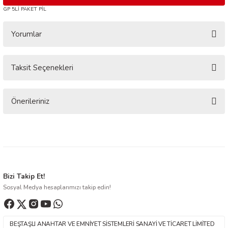
GP 5Lİ PAKET PİL
Yorumlar
Taksit Seçenekleri
Bu ürüne ilk yorumu siz yapın!
Yorum Yaz
Önerileriniz
Bu ürünün fiyat bilgisi, resim, ürün açıklamalarında ve diğer konularda
yetersiz gördüğünüz noktaları öneri formunu kullanarak tarafımıza
iletebilirsiniz.
Görüş ve önerileriniz için teşekkür ederiz.
Ürün resmi kalitesiz, bozuk veya görüntülenemiyor.
Bizi Takip Et!
Sosyal Medya hesaplarımızı takip edin!
Ürün açıklamasında eksik bilgiler bulunuyor.
Ürün bilgilerinde hatalar bulunuyor.
Ürün fiyatı diğer sitelerden daha pahalı.
BEŞTAŞLI ANAHTAR VE EMNİYET SİSTEMLERİ SANAYİ VE TİCARET LİMİTED