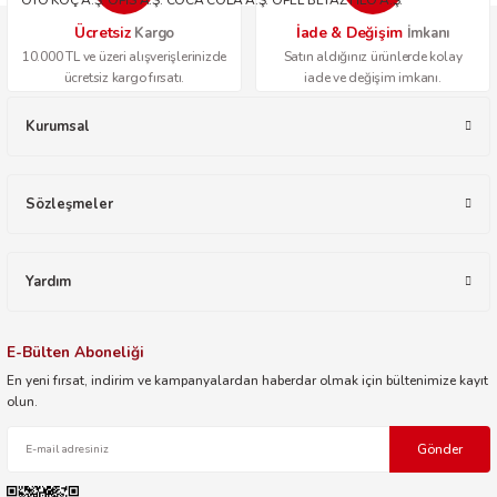
OTO KOÇ A.Ş. OPİS A.Ş. COCA COLA A.Ş. OPEL BEYAZ FİLO A.Ş.
Ücretsiz
İade & Değişim
Kargo
İmkanı
10.000 TL ve üzeri alışverişlerinizde
Satın aldığınız ürünlerde kolay
ücretsiz kargo fırsatı.
iade ve değişim imkanı.
Kurumsal
Sözleşmeler
Yardım
E-Bülten Aboneliği
En yeni fırsat, indirim ve kampanyalardan haberdar olmak için bültenimize kayıt
olun.
Gönder