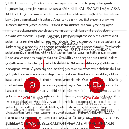
Bu ürüne benzer farklı alternatifler olmalı.
ŞİRKETİ Firmamız, 1974 yılında başlayan serüvenini, başarıyla bu günlere
taşımayı başarmıştır. Firmamız başta KALE KİLİT KALIP SANAYİİ AŞ ve ASSA
ABLOY LTD ŞTİ. olmak üzere kilit ve anahtar sektörüne bağlı diğer firmaların
bayiliğini yapmaktadır. Beştaşlı Anahtar ve Emniyet Sistemleri Sanayi ve
Ticaret Limited Şirketi olarak 1996 yılında Ankara`da faaliyete başlayan
firmamız sektöründe çeyrek asra yakın zamandır başarı ile faaliyetlerine
devam etmektedir. Dışkapı, Şaşmaz, Ostim ve Maltepe’de olmak üzere dört
0533 590 93 75
Gönder
şubemiz ile perakende hizmeti vermektedir. Ayrıca, periyodik servis sistemi ile
info@bestasli.com.tr
Ankara ve İç Anadolu`da toptan pazarlama ve satış yapmaktadır. Perakende
Çankırı Cad. Vakıf İş Hanı No : 67 B/4 Altındağ / ANKARA
şubelerimizde anahtar, kilit ve kilit sistemleri ile ilgili her türlü arızanın tamiri
ile bakım ve onarımı yapılmaktadır. Oto kilit ve anahtarlarının tamiri, bakımı,
çoğaltılması gibi işler yanında immobilizer sistem anahtarın çoğaltılmasını
İLETİŞİM FORMU
da yapmaktayız. Ayrıca sigorta (assist) şirketleri ve otomotiv sektöründeki bir
çok yetkili servisin euro servisliğini yapmaktayız. Bankaların anahtar, kilit ve
kasalarla ilgili problemlerinde hizmet vermekteyiz. Otel, motel ya da büyük iş
merkezlerinin master sistemlerini yapmaktayız. Ayrıca toptan kilit ve anahtar
başta olmak üzere anahtar ve kilitle ilgili tüm yan ürünleri pazarlıyoruz. Ürün
yelpazemiz şöyledir: Her türlü ev, oto, çekmece, kapı, kasa kilitleri, kapı kolları,
Güvenli
Aynı Gün
Alışveriş
Kargo
ev oto anahtarları. Hidrolik yaylar, elektrikli kapı otomatikleri, oto alarmları,
256Bit SSL Sertifikası ile
Saat 14.00'ya kadar verilen
yüksek güvenlikli ve özellikli kilitler, kilit sistemleri; çelik kapılar, kapı
alışverişleriniz güvende.
siparişleriniz aynı gün kargoda.
aksesuarları, vida, menteşe vs hırdavat çeşitleri. REFERANSLARIMIZDAN
BAZILARI ŞUNLARDIR; CUMHURBAŞKANLIĞI BAŞBAKANLIK T.C.Z.B. TÜM
ŞUBELER QNB TÜM ŞUBELER ALSTOM AFER-ATE-APU ADİ ORTAKLIĞI