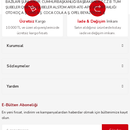
BAZILARI ŞUNLARDIR; CUMHURBAŞKANLIĞI BAŞBAKANLIK T.C.Z.B. TÜM
ŞUBELER QNB TÜM ŞUBELER ALSTOM AFER-ATE-APU ADİ ORTAKLIĞI
OTO KOÇ A.Ş. OPİS A.Ş. COCA COLA A.Ş. OPEL BEYAZ FİLO A.Ş.
Ücretsiz
İade & Değişim
Kargo
İmkanı
10.000 TL ve üzeri alışverişlerinizde
Satın aldığınız ürünlerde kolay
ücretsiz kargo fırsatı.
iade ve değişim imkanı.
Kurumsal
Sözleşmeler
Yardım
E-Bülten Aboneliği
En yeni fırsat, indirim ve kampanyalardan haberdar olmak için bültenimize kayıt
olun.