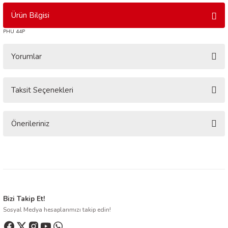
Ürün Bilgisi
PHU 44P
Yorumlar
Taksit Seçenekleri
Bu ürüne ilk yorumu siz yapın!
Yorum Yaz
Önerileriniz
Bu ürünün fiyat bilgisi, resim, ürün açıklamalarında ve diğer konularda
yetersiz gördüğünüz noktaları öneri formunu kullanarak tarafımıza
iletebilirsiniz.
Görüş ve önerileriniz için teşekkür ederiz.
Ürün resmi kalitesiz, bozuk veya görüntülenemiyor.
Bizi Takip Et!
Sosyal Medya hesaplarımızı takip edin!
Ürün açıklamasında eksik bilgiler bulunuyor.
Ürün bilgilerinde hatalar bulunuyor.