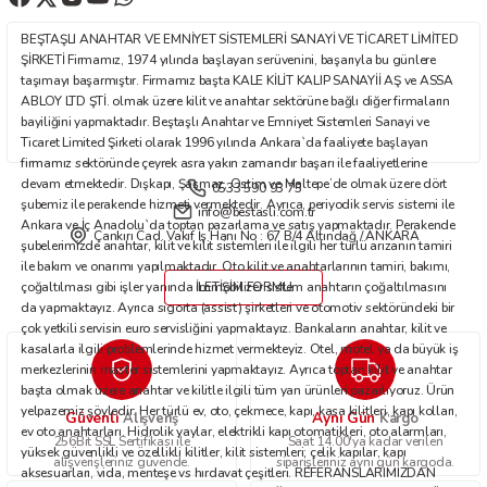
Ürün fiyatı diğer sitelerden daha pahalı.
BEŞTAŞLI ANAHTAR VE EMNİYET SİSTEMLERİ SANAYİ VE TİCARET LİMİTED
Bu ürüne benzer farklı alternatifler olmalı.
ŞİRKETİ Firmamız, 1974 yılında başlayan serüvenini, başarıyla bu günlere
taşımayı başarmıştır. Firmamız başta KALE KİLİT KALIP SANAYİİ AŞ ve ASSA
ABLOY LTD ŞTİ. olmak üzere kilit ve anahtar sektörüne bağlı diğer firmaların
bayiliğini yapmaktadır. Beştaşlı Anahtar ve Emniyet Sistemleri Sanayi ve
Ticaret Limited Şirketi olarak 1996 yılında Ankara`da faaliyete başlayan
firmamız sektöründe çeyrek asra yakın zamandır başarı ile faaliyetlerine
devam etmektedir. Dışkapı, Şaşmaz, Ostim ve Maltepe’de olmak üzere dört
0533 590 93 75
Gönder
şubemiz ile perakende hizmeti vermektedir. Ayrıca, periyodik servis sistemi ile
info@bestasli.com.tr
Ankara ve İç Anadolu`da toptan pazarlama ve satış yapmaktadır. Perakende
Çankırı Cad. Vakıf İş Hanı No : 67 B/4 Altındağ / ANKARA
şubelerimizde anahtar, kilit ve kilit sistemleri ile ilgili her türlü arızanın tamiri
ile bakım ve onarımı yapılmaktadır. Oto kilit ve anahtarlarının tamiri, bakımı,
çoğaltılması gibi işler yanında immobilizer sistem anahtarın çoğaltılmasını
İLETİŞİM FORMU
da yapmaktayız. Ayrıca sigorta (assist) şirketleri ve otomotiv sektöründeki bir
çok yetkili servisin euro servisliğini yapmaktayız. Bankaların anahtar, kilit ve
kasalarla ilgili problemlerinde hizmet vermekteyiz. Otel, motel ya da büyük iş
merkezlerinin master sistemlerini yapmaktayız. Ayrıca toptan kilit ve anahtar
başta olmak üzere anahtar ve kilitle ilgili tüm yan ürünleri pazarlıyoruz. Ürün
yelpazemiz şöyledir: Her türlü ev, oto, çekmece, kapı, kasa kilitleri, kapı kolları,
Güvenli
Aynı Gün
Alışveriş
Kargo
ev oto anahtarları. Hidrolik yaylar, elektrikli kapı otomatikleri, oto alarmları,
256Bit SSL Sertifikası ile
Saat 14.00'ya kadar verilen
yüksek güvenlikli ve özellikli kilitler, kilit sistemleri; çelik kapılar, kapı
alışverişleriniz güvende.
siparişleriniz aynı gün kargoda.
aksesuarları, vida, menteşe vs hırdavat çeşitleri. REFERANSLARIMIZDAN