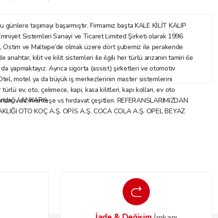
nlere taşımayı başarmıştır. Firmamız başta KALE KİLİT KALIP
mniyet Sistemleri Sanayi ve Ticaret Limited Şirketi olarak 1996
az, Ostim ve Maltepe’de olmak üzere dört şubemiz ile perakende
ar, kilit ve kilit sistemleri ile ilgili her türlü arızanın tamiri ile
ı da yapmaktayız. Ayrıca sigorta (assist) şirketleri ve otomotiv
. Otel, motel ya da büyük iş merkezlerinin master sistemlerini
rlü ev, oto, çekmece, kapı, kasa kilitleri, kapı kolları, ev oto
Altındağ / ANKARA
 aksesuarları, vida, menteşe vs hırdavat çeşitleri. REFERANSLARIMIZDAN
IĞI OTO KOÇ A.Ş. OPİS A.Ş. COCA COLA A.Ş. OPEL BEYAZ
İade & Değişim
o
İmkanı