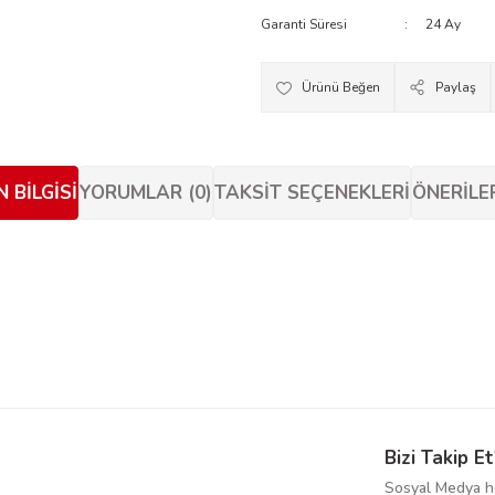
Garanti Süresi
24 Ay
Paylaş
 BILGISI
YORUMLAR (0)
TAKSIT SEÇENEKLERI
ÖNERILE
siz gördüğünüz noktaları öneri formunu kullanarak tarafımıza iletebilirsiniz.
Bu ürüne ilk yorumu siz yapın!
Yorum Yaz
Bizi Takip Et
Sosyal Medya he