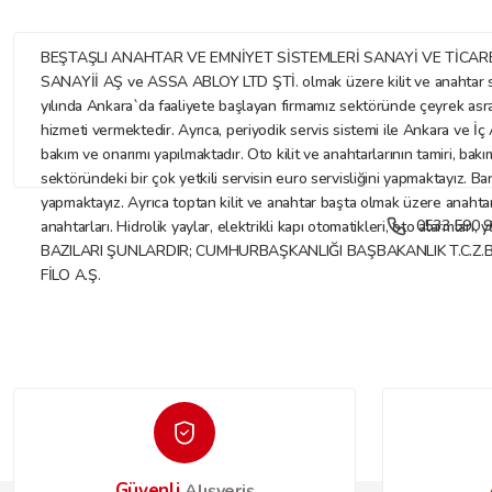
BEŞTAŞLI ANAHTAR VE EMNİYET SİSTEMLERİ SANAYİ VE TİCARET LİMİTE
SANAYİİ AŞ ve ASSA ABLOY LTD ŞTİ. olmak üzere kilit ve anahtar sekt
yılında Ankara`da faaliyete başlayan firmamız sektöründe çeyrek asr
hizmeti vermektedir. Ayrıca, periyodik servis sistemi ile Ankara ve İç A
bakım ve onarımı yapılmaktadır. Oto kilit ve anahtarlarının tamiri, bakı
sektöründeki bir çok yetkili servisin euro servisliğini yapmaktayız. Ba
yapmaktayız. Ayrıca toptan kilit ve anahtar başta olmak üzere anahtar ve
0533 590 9
anahtarları. Hidrolik yaylar, elektrikli kapı otomatikleri, oto alarmları
BAZILARI ŞUNLARDIR; CUMHURBAŞKANLIĞI BAŞBAKANLIK T.C.Z.
FİLO A.Ş.
Güvenli
Alışveriş