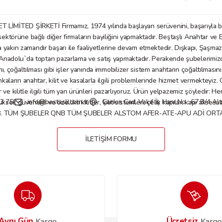
D ŞİRKETİ Firmamız, 1974 yılında başlayan serüvenini, başarıyla bu gü
örüne bağlı diğer firmaların bayiliğini yapmaktadır. Beştaşlı Anahtar ve E
a yakın zamandır başarı ile faaliyetlerine devam etmektedir. Dışkapı, Şaşm
Gönder
nadolu`da toptan pazarlama ve satış yapmaktadır. Perakende şubelerimizde anaht
mı, çoğaltılması gibi işler yanında immobilizer sistem anahtarın çoğaltılmasın
nkaların anahtar, kilit ve kasalarla ilgili problemlerinde hizmet vermekteyiz
 kilitle ilgili tüm yan ürünleri pazarlıyoruz. Ürün yelpazemiz şöyledir: Her tü
3 75
info@bestasli.com.tr
Çankırı Cad. Vakıf İş Hanı No : 67 B/4 
, yüksek güvenlikli ve özellikli kilitler, kilit sistemleri; çelik kapılar, kapı
B. TÜM ŞUBELER QNB TÜM ŞUBELER ALSTOM AFER-ATE-APU ADİ ORTAKL
İLETİŞİM FORMU
Aynı Gün
Ücretsiz
Kargo
Karg