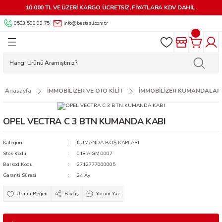
10.000 TL VE ÜZERİ KARGO ÜCRETSİZ, FİYATLARA KDV DAHİL.
Geri Dön
Geri Dön
Geri Dön
Geri Dön
Geri Dön
Geri Dön
Geri Dön
Geri Dön
0533 590 93 75
info@bestasli.com.tr
ALZEMELERİ
 KİLİTLER
AR
MALZEMELERİ
 VE OTO KİLİT
AKİNELERİ
RÜNLER
LERİ
LARI
İK AKSESUARLARI
 KUMANDALAR
 MAKİNELERİ
 APARATLARI
 KİLİTLER
LARI
LERİ VE AKSESUARLARI
ÇALARI
AR MAKİNELERİ
APLARI
Anasayfa
İMMOBİLİZER VE OTO KİLİT
İMMOBİLİZER KUMANDALAR
MA APARATLARI
RLARI
YARDIMCI ÜRÜNLER
LAR
 MAKİNELERİ
OPEL VECTRA C 3 BTN KUMANDA KABI
AR
İLİT YEDEK PARÇA VE AKSESUARLARI
KMECE ANAHTARLARI
NLER
NESİ PARÇALARI
Kategori
KUMANDA BOŞ KAPLARI
Stok Kodu
018.A.GM.0007
KARTLAR-GÖSTERGEÇLER-
 ANAHTARLARI
SUARLARI
HTAR MAKİNELERİ
Barkod Kodu
2712777000005
Garanti Süresi
24 Ay
ESUARLARI
Paylaş
Yorum Yaz