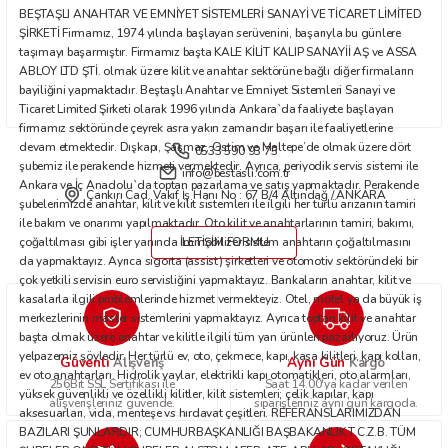
BEŞTAŞLI ANAHTAR VE EMNİYET SİSTEMLERİ SANAYİ VE TİCARET LİMİTED
Bu ürüne benzer farklı alternatifler olmalı.
ŞİRKETİ Firmamız, 1974 yılında başlayan serüvenini, başarıyla bu günlere
taşımayı başarmıştır. Firmamız başta KALE KİLİT KALIP SANAYİİ AŞ ve ASSA
ABLOY LTD ŞTİ. olmak üzere kilit ve anahtar sektörüne bağlı diğer firmaların
bayiliğini yapmaktadır. Beştaşlı Anahtar ve Emniyet Sistemleri Sanayi ve
Ticaret Limited Şirketi olarak 1996 yılında Ankara`da faaliyete başlayan
firmamız sektöründe çeyrek asra yakın zamandır başarı ile faaliyetlerine
devam etmektedir. Dışkapı, Şaşmaz, Ostim ve Maltepe’de olmak üzere dört
0533 590 93 75
Gönder
şubemiz ile perakende hizmeti vermektedir. Ayrıca, periyodik servis sistemi ile
info@bestasli.com.tr
Ankara ve İç Anadolu`da toptan pazarlama ve satış yapmaktadır. Perakende
Çankırı Cad. Vakıf İş Hanı No : 67 B/4 Altındağ / ANKARA
şubelerimizde anahtar, kilit ve kilit sistemleri ile ilgili her türlü arızanın tamiri
ile bakım ve onarımı yapılmaktadır. Oto kilit ve anahtarlarının tamiri, bakımı,
çoğaltılması gibi işler yanında immobilizer sistem anahtarın çoğaltılmasını
İLETİŞİM FORMU
da yapmaktayız. Ayrıca sigorta (assist) şirketleri ve otomotiv sektöründeki bir
çok yetkili servisin euro servisliğini yapmaktayız. Bankaların anahtar, kilit ve
kasalarla ilgili problemlerinde hizmet vermekteyiz. Otel, motel ya da büyük iş
merkezlerinin master sistemlerini yapmaktayız. Ayrıca toptan kilit ve anahtar
başta olmak üzere anahtar ve kilitle ilgili tüm yan ürünleri pazarlıyoruz. Ürün
yelpazemiz şöyledir: Her türlü ev, oto, çekmece, kapı, kasa kilitleri, kapı kolları,
Güvenli
Aynı Gün
Alışveriş
Kargo
ev oto anahtarları. Hidrolik yaylar, elektrikli kapı otomatikleri, oto alarmları,
256Bit SSL Sertifikası ile
Saat 14.00'ya kadar verilen
yüksek güvenlikli ve özellikli kilitler, kilit sistemleri; çelik kapılar, kapı
alışverişleriniz güvende.
siparişleriniz aynı gün kargoda.
aksesuarları, vida, menteşe vs hırdavat çeşitleri. REFERANSLARIMIZDAN
BAZILARI ŞUNLARDIR; CUMHURBAŞKANLIĞI BAŞBAKANLIK T.C.Z.B. TÜM