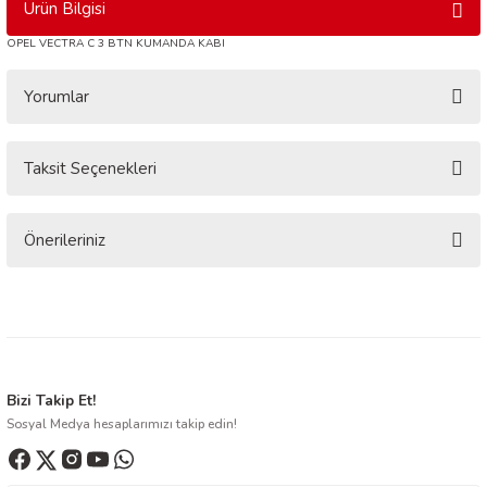
Ürün Bilgisi
OPEL VECTRA C 3 BTN KUMANDA KABI
Yorumlar
Taksit Seçenekleri
Bu ürüne ilk yorumu siz yapın!
Yorum Yaz
Önerileriniz
Bu ürünün fiyat bilgisi, resim, ürün açıklamalarında ve diğer konularda
yetersiz gördüğünüz noktaları öneri formunu kullanarak tarafımıza
iletebilirsiniz.
Görüş ve önerileriniz için teşekkür ederiz.
Ürün resmi kalitesiz, bozuk veya görüntülenemiyor.
Bizi Takip Et!
Sosyal Medya hesaplarımızı takip edin!
Ürün açıklamasında eksik bilgiler bulunuyor.
Ürün bilgilerinde hatalar bulunuyor.
Ürün fiyatı diğer sitelerden daha pahalı.