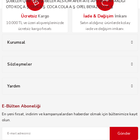
ŞUBELER QNB TÜM ŞUBELER ALSTOM AFER-ATE-APU ADİ ORTAKLIĞI
OTO KOÇ A.Ş. OPİS A.Ş. COCA COLA A.Ş. OPEL BEYAZ FİLO A.Ş.
Ücretsiz
İade & Değişim
Kargo
İmkanı
10.000 TL ve üzeri alışverişlerinizde
Satın aldığınız ürünlerde kolay
ücretsiz kargo fırsatı.
iade ve değişim imkanı.
Kurumsal
Sözleşmeler
Yardım
E-Bülten Aboneliği
En yeni fırsat, indirim ve kampanyalardan haberdar olmak için bültenimize kayıt
olun.
Gönder