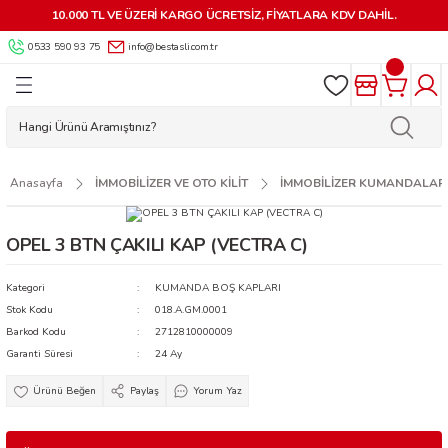
10.000 TL VE ÜZERİ KARGO ÜCRETSİZ, FİYATLARA KDV DAHİL.
Geri Dön
Geri Dön
Geri Dön
Geri Dön
Geri Dön
Geri Dön
Geri Dön
Geri Dön
0533 590 93 75
info@bestasli.com.tr
ALZEMELERİ
 KİLİTLER
AR
MALZEMELERİ
 VE OTO KİLİT
AKİNELERİ
RÜNLER
LERİ
LARI
İK AKSESUARLARI
 KUMANDALAR
 MAKİNELERİ
 APARATLARI
 KİLİTLER
LARI
LERİ VE AKSESUARLARI
ÇALARI
AR MAKİNELERİ
APLARI
Anasayfa
İMMOBİLİZER VE OTO KİLİT
İMMOBİLİZER KUMANDALAR
MA APARATLARI
RLARI
YARDIMCI ÜRÜNLER
LAR
 MAKİNELERİ
OPEL 3 BTN ÇAKILI KAP (VECTRA C)
AR
İLİT YEDEK PARÇA VE AKSESUARLARI
KMECE ANAHTARLARI
NLER
NESİ PARÇALARI
Kategori
KUMANDA BOŞ KAPLARI
Stok Kodu
018.A.GM.0001
KARTLAR-GÖSTERGEÇLER-
 ANAHTARLARI
SUARLARI
HTAR MAKİNELERİ
Barkod Kodu
2712810000009
Garanti Süresi
24 Ay
ESUARLARI
Paylaş
Yorum Yaz