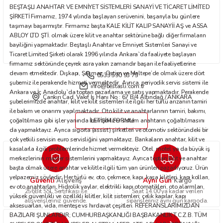
BEŞTAŞLI ANAHTAR VE EMNİYET SİSTEMLERİ SANAYİ VE TİCARET LİMİTED
Bu ürüne benzer farklı alternatifler olmalı.
ŞİRKETİ Firmamız, 1974 yılında başlayan serüvenini, başarıyla bu günlere
taşımayı başarmıştır. Firmamız başta KALE KİLİT KALIP SANAYİİ AŞ ve ASSA
ABLOY LTD ŞTİ. olmak üzere kilit ve anahtar sektörüne bağlı diğer firmaların
bayiliğini yapmaktadır. Beştaşlı Anahtar ve Emniyet Sistemleri Sanayi ve
Ticaret Limited Şirketi olarak 1996 yılında Ankara`da faaliyete başlayan
firmamız sektöründe çeyrek asra yakın zamandır başarı ile faaliyetlerine
devam etmektedir. Dışkapı, Şaşmaz, Ostim ve Maltepe’de olmak üzere dört
0533 590 93 75
Gönder
şubemiz ile perakende hizmeti vermektedir. Ayrıca, periyodik servis sistemi ile
info@bestasli.com.tr
Ankara ve İç Anadolu`da toptan pazarlama ve satış yapmaktadır. Perakende
Çankırı Cad. Vakıf İş Hanı No : 67 B/4 Altındağ / ANKARA
şubelerimizde anahtar, kilit ve kilit sistemleri ile ilgili her türlü arızanın tamiri
ile bakım ve onarımı yapılmaktadır. Oto kilit ve anahtarlarının tamiri, bakımı,
çoğaltılması gibi işler yanında immobilizer sistem anahtarın çoğaltılmasını
İLETİŞİM FORMU
da yapmaktayız. Ayrıca sigorta (assist) şirketleri ve otomotiv sektöründeki bir
çok yetkili servisin euro servisliğini yapmaktayız. Bankaların anahtar, kilit ve
kasalarla ilgili problemlerinde hizmet vermekteyiz. Otel, motel ya da büyük iş
merkezlerinin master sistemlerini yapmaktayız. Ayrıca toptan kilit ve anahtar
başta olmak üzere anahtar ve kilitle ilgili tüm yan ürünleri pazarlıyoruz. Ürün
yelpazemiz şöyledir: Her türlü ev, oto, çekmece, kapı, kasa kilitleri, kapı kolları,
Güvenli
Aynı Gün
Alışveriş
Kargo
ev oto anahtarları. Hidrolik yaylar, elektrikli kapı otomatikleri, oto alarmları,
256Bit SSL Sertifikası ile
Saat 14.00'ya kadar verilen
yüksek güvenlikli ve özellikli kilitler, kilit sistemleri; çelik kapılar, kapı
alışverişleriniz güvende.
siparişleriniz aynı gün kargoda.
aksesuarları, vida, menteşe vs hırdavat çeşitleri. REFERANSLARIMIZDAN
BAZILARI ŞUNLARDIR; CUMHURBAŞKANLIĞI BAŞBAKANLIK T.C.Z.B. TÜM