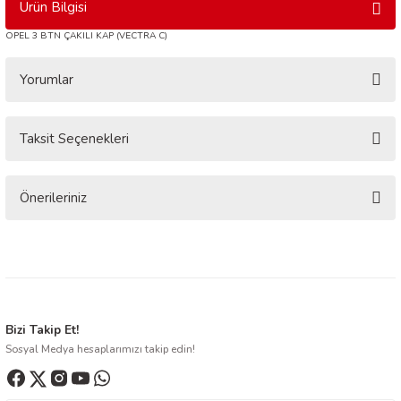
Ürün Bilgisi
OPEL 3 BTN ÇAKILI KAP (VECTRA C)
Yorumlar
Taksit Seçenekleri
Bu ürüne ilk yorumu siz yapın!
Yorum Yaz
Önerileriniz
Bu ürünün fiyat bilgisi, resim, ürün açıklamalarında ve diğer konularda
yetersiz gördüğünüz noktaları öneri formunu kullanarak tarafımıza
iletebilirsiniz.
Görüş ve önerileriniz için teşekkür ederiz.
Ürün resmi kalitesiz, bozuk veya görüntülenemiyor.
Bizi Takip Et!
Sosyal Medya hesaplarımızı takip edin!
Ürün açıklamasında eksik bilgiler bulunuyor.
Ürün bilgilerinde hatalar bulunuyor.
Ürün fiyatı diğer sitelerden daha pahalı.