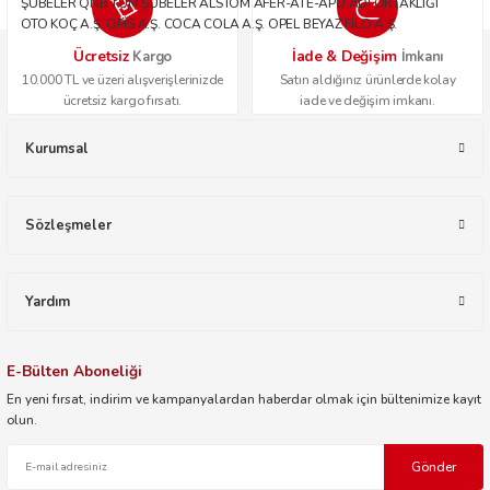
ŞUBELER QNB TÜM ŞUBELER ALSTOM AFER-ATE-APU ADİ ORTAKLIĞI
OTO KOÇ A.Ş. OPİS A.Ş. COCA COLA A.Ş. OPEL BEYAZ FİLO A.Ş.
Ücretsiz
İade & Değişim
Kargo
İmkanı
10.000 TL ve üzeri alışverişlerinizde
Satın aldığınız ürünlerde kolay
ücretsiz kargo fırsatı.
iade ve değişim imkanı.
Kurumsal
Sözleşmeler
Yardım
E-Bülten Aboneliği
En yeni fırsat, indirim ve kampanyalardan haberdar olmak için bültenimize kayıt
olun.
Gönder