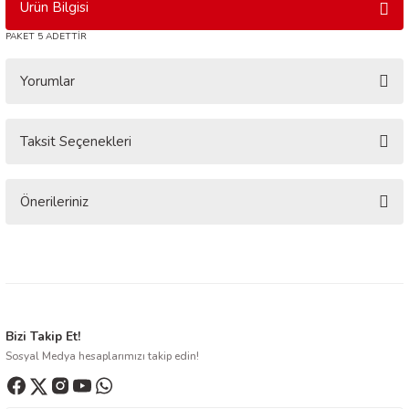
Ürün Bilgisi
PAKET 5 ADETTİR
Yorumlar
Taksit Seçenekleri
Bu ürüne ilk yorumu siz yapın!
Yorum Yaz
Önerileriniz
Bu ürünün fiyat bilgisi, resim, ürün açıklamalarında ve diğer konularda
yetersiz gördüğünüz noktaları öneri formunu kullanarak tarafımıza
iletebilirsiniz.
Görüş ve önerileriniz için teşekkür ederiz.
Ürün resmi kalitesiz, bozuk veya görüntülenemiyor.
Bizi Takip Et!
Sosyal Medya hesaplarımızı takip edin!
Ürün açıklamasında eksik bilgiler bulunuyor.
Ürün bilgilerinde hatalar bulunuyor.
Ürün fiyatı diğer sitelerden daha pahalı.