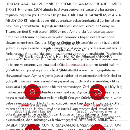
BEŞTAŞLI ANAHTAR VE EMNİYET SİSTEMLERİ SANAYİ VE TİCARET LİMİTED
Bu ürüne benzer farklı alternatifler olmalı.
ŞİRKETİ Firmamız, 1974 yılında başlayan serüvenini, başarıyla bu günlere
taşımayı başarmıştır. Firmamız başta KALE KİLİT KALIP SANAYİİ AŞ ve ASSA
ABLOY LTD ŞTİ. olmak üzere kilit ve anahtar sektörüne bağlı diğer firmaların
bayiliğini yapmaktadır. Beştaşlı Anahtar ve Emniyet Sistemleri Sanayi ve
Ticaret Limited Şirketi olarak 1996 yılında Ankara`da faaliyete başlayan
firmamız sektöründe çeyrek asra yakın zamandır başarı ile faaliyetlerine
devam etmektedir. Dışkapı, Şaşmaz, Ostim ve Maltepe’de olmak üzere dört
0533 590 93 75
Gönder
şubemiz ile perakende hizmeti vermektedir. Ayrıca, periyodik servis sistemi ile
info@bestasli.com.tr
Ankara ve İç Anadolu`da toptan pazarlama ve satış yapmaktadır. Perakende
Çankırı Cad. Vakıf İş Hanı No : 67 B/4 Altındağ / ANKARA
şubelerimizde anahtar, kilit ve kilit sistemleri ile ilgili her türlü arızanın tamiri
ile bakım ve onarımı yapılmaktadır. Oto kilit ve anahtarlarının tamiri, bakımı,
çoğaltılması gibi işler yanında immobilizer sistem anahtarın çoğaltılmasını
İLETİŞİM FORMU
da yapmaktayız. Ayrıca sigorta (assist) şirketleri ve otomotiv sektöründeki bir
çok yetkili servisin euro servisliğini yapmaktayız. Bankaların anahtar, kilit ve
kasalarla ilgili problemlerinde hizmet vermekteyiz. Otel, motel ya da büyük iş
merkezlerinin master sistemlerini yapmaktayız. Ayrıca toptan kilit ve anahtar
başta olmak üzere anahtar ve kilitle ilgili tüm yan ürünleri pazarlıyoruz. Ürün
yelpazemiz şöyledir: Her türlü ev, oto, çekmece, kapı, kasa kilitleri, kapı kolları,
Güvenli
Aynı Gün
Alışveriş
Kargo
ev oto anahtarları. Hidrolik yaylar, elektrikli kapı otomatikleri, oto alarmları,
256Bit SSL Sertifikası ile
Saat 14.00'ya kadar verilen
yüksek güvenlikli ve özellikli kilitler, kilit sistemleri; çelik kapılar, kapı
alışverişleriniz güvende.
siparişleriniz aynı gün kargoda.
aksesuarları, vida, menteşe vs hırdavat çeşitleri. REFERANSLARIMIZDAN
BAZILARI ŞUNLARDIR; CUMHURBAŞKANLIĞI BAŞBAKANLIK T.C.Z.B. TÜM