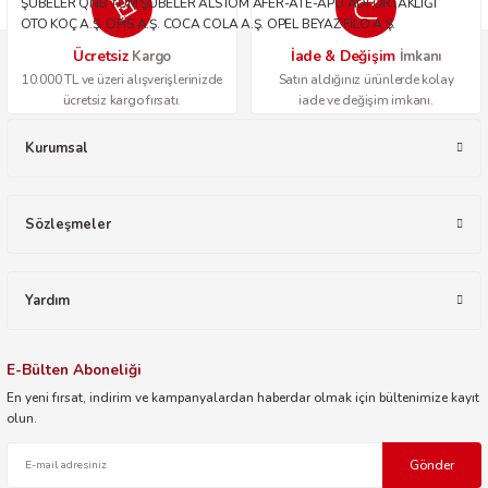
ŞUBELER QNB TÜM ŞUBELER ALSTOM AFER-ATE-APU ADİ ORTAKLIĞI
OTO KOÇ A.Ş. OPİS A.Ş. COCA COLA A.Ş. OPEL BEYAZ FİLO A.Ş.
Ücretsiz
İade & Değişim
Kargo
İmkanı
10.000 TL ve üzeri alışverişlerinizde
Satın aldığınız ürünlerde kolay
ücretsiz kargo fırsatı.
iade ve değişim imkanı.
Kurumsal
Sözleşmeler
Yardım
E-Bülten Aboneliği
En yeni fırsat, indirim ve kampanyalardan haberdar olmak için bültenimize kayıt
olun.
Gönder