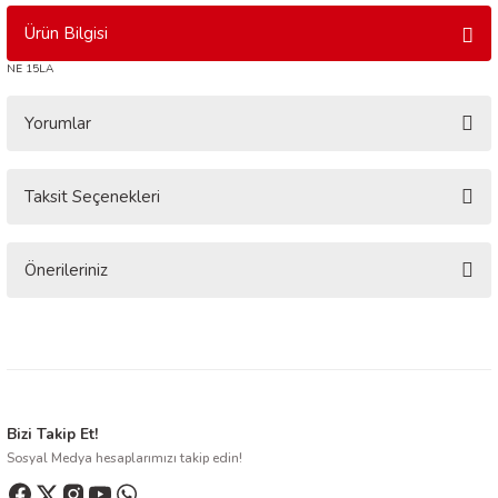
Ürün Bilgisi
NE 15LA
Yorumlar
Taksit Seçenekleri
Bu ürüne ilk yorumu siz yapın!
Yorum Yaz
Önerileriniz
Bu ürünün fiyat bilgisi, resim, ürün açıklamalarında ve diğer konularda
yetersiz gördüğünüz noktaları öneri formunu kullanarak tarafımıza
iletebilirsiniz.
Görüş ve önerileriniz için teşekkür ederiz.
Ürün resmi kalitesiz, bozuk veya görüntülenemiyor.
Bizi Takip Et!
Sosyal Medya hesaplarımızı takip edin!
Ürün açıklamasında eksik bilgiler bulunuyor.
Ürün bilgilerinde hatalar bulunuyor.