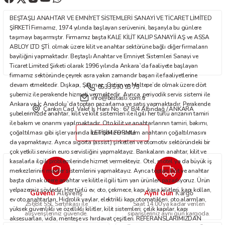
Ürün fiyatı diğer sitelerden daha pahalı.
BEŞTAŞLI ANAHTAR VE EMNİYET SİSTEMLERİ SANAYİ VE TİCARET LİMİTED
Bu ürüne benzer farklı alternatifler olmalı.
ŞİRKETİ Firmamız, 1974 yılında başlayan serüvenini, başarıyla bu günlere
taşımayı başarmıştır. Firmamız başta KALE KİLİT KALIP SANAYİİ AŞ ve ASSA
ABLOY LTD ŞTİ. olmak üzere kilit ve anahtar sektörüne bağlı diğer firmaların
bayiliğini yapmaktadır. Beştaşlı Anahtar ve Emniyet Sistemleri Sanayi ve
Ticaret Limited Şirketi olarak 1996 yılında Ankara`da faaliyete başlayan
firmamız sektöründe çeyrek asra yakın zamandır başarı ile faaliyetlerine
devam etmektedir. Dışkapı, Şaşmaz, Ostim ve Maltepe’de olmak üzere dört
0533 590 93 75
Gönder
şubemiz ile perakende hizmeti vermektedir. Ayrıca, periyodik servis sistemi ile
info@bestasli.com.tr
Ankara ve İç Anadolu`da toptan pazarlama ve satış yapmaktadır. Perakende
Çankırı Cad. Vakıf İş Hanı No : 67 B/4 Altındağ / ANKARA
şubelerimizde anahtar, kilit ve kilit sistemleri ile ilgili her türlü arızanın tamiri
ile bakım ve onarımı yapılmaktadır. Oto kilit ve anahtarlarının tamiri, bakımı,
çoğaltılması gibi işler yanında immobilizer sistem anahtarın çoğaltılmasını
İLETİŞİM FORMU
da yapmaktayız. Ayrıca sigorta (assist) şirketleri ve otomotiv sektöründeki bir
çok yetkili servisin euro servisliğini yapmaktayız. Bankaların anahtar, kilit ve
kasalarla ilgili problemlerinde hizmet vermekteyiz. Otel, motel ya da büyük iş
merkezlerinin master sistemlerini yapmaktayız. Ayrıca toptan kilit ve anahtar
başta olmak üzere anahtar ve kilitle ilgili tüm yan ürünleri pazarlıyoruz. Ürün
yelpazemiz şöyledir: Her türlü ev, oto, çekmece, kapı, kasa kilitleri, kapı kolları,
Güvenli
Aynı Gün
Alışveriş
Kargo
ev oto anahtarları. Hidrolik yaylar, elektrikli kapı otomatikleri, oto alarmları,
256Bit SSL Sertifikası ile
Saat 14.00'ya kadar verilen
yüksek güvenlikli ve özellikli kilitler, kilit sistemleri; çelik kapılar, kapı
alışverişleriniz güvende.
siparişleriniz aynı gün kargoda.
aksesuarları, vida, menteşe vs hırdavat çeşitleri. REFERANSLARIMIZDAN