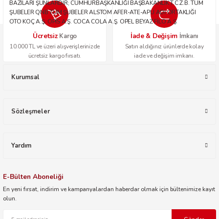
BAZILARI ŞUNLARDIR; CUMHURBAŞKANLIĞI BAŞBAKANLIK T.C.Z.B. TÜM
ŞUBELER QNB TÜM ŞUBELER ALSTOM AFER-ATE-APU ADİ ORTAKLIĞI
OTO KOÇ A.Ş. OPİS A.Ş. COCA COLA A.Ş. OPEL BEYAZ FİLO A.Ş.
Ücretsiz
İade & Değişim
Kargo
İmkanı
10.000 TL ve üzeri alışverişlerinizde
Satın aldığınız ürünlerde kolay
ücretsiz kargo fırsatı.
iade ve değişim imkanı.
Kurumsal
Sözleşmeler
Yardım
E-Bülten Aboneliği
En yeni fırsat, indirim ve kampanyalardan haberdar olmak için bültenimize kayıt
olun.