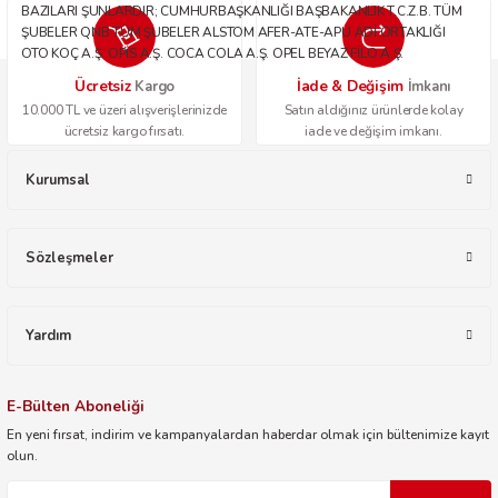
BAZILARI ŞUNLARDIR; CUMHURBAŞKANLIĞI BAŞBAKANLIK T.C.Z.B. TÜM
ŞUBELER QNB TÜM ŞUBELER ALSTOM AFER-ATE-APU ADİ ORTAKLIĞI
OTO KOÇ A.Ş. OPİS A.Ş. COCA COLA A.Ş. OPEL BEYAZ FİLO A.Ş.
Ücretsiz
İade & Değişim
Kargo
İmkanı
10.000 TL ve üzeri alışverişlerinizde
Satın aldığınız ürünlerde kolay
ücretsiz kargo fırsatı.
iade ve değişim imkanı.
Kurumsal
Sözleşmeler
Yardım
E-Bülten Aboneliği
En yeni fırsat, indirim ve kampanyalardan haberdar olmak için bültenimize kayıt
olun.