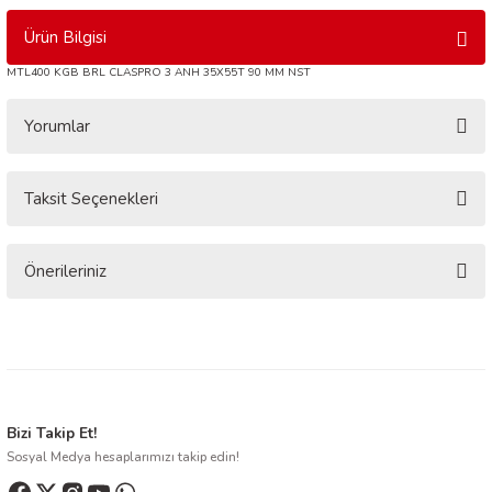
Ürün Bilgisi
MTL400 KGB BRL CLASPRO 3 ANH 35X55T 90 MM NST
Yorumlar
Taksit Seçenekleri
Bu ürüne ilk yorumu siz yapın!
Yorum Yaz
Önerileriniz
Bu ürünün fiyat bilgisi, resim, ürün açıklamalarında ve diğer konularda
yetersiz gördüğünüz noktaları öneri formunu kullanarak tarafımıza
iletebilirsiniz.
Görüş ve önerileriniz için teşekkür ederiz.
Ürün resmi kalitesiz, bozuk veya görüntülenemiyor.
Bizi Takip Et!
Sosyal Medya hesaplarımızı takip edin!
Ürün açıklamasında eksik bilgiler bulunuyor.
Ürün bilgilerinde hatalar bulunuyor.