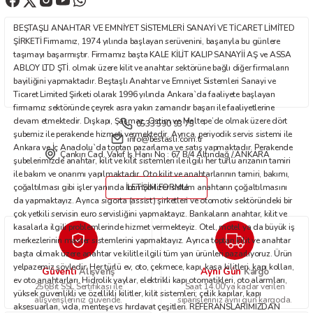
Ürün fiyatı diğer sitelerden daha pahalı.
BEŞTAŞLI ANAHTAR VE EMNİYET SİSTEMLERİ SANAYİ VE TİCARET LİMİTED
Bu ürüne benzer farklı alternatifler olmalı.
ŞİRKETİ Firmamız, 1974 yılında başlayan serüvenini, başarıyla bu günlere
taşımayı başarmıştır. Firmamız başta KALE KİLİT KALIP SANAYİİ AŞ ve ASSA
ABLOY LTD ŞTİ. olmak üzere kilit ve anahtar sektörüne bağlı diğer firmaların
bayiliğini yapmaktadır. Beştaşlı Anahtar ve Emniyet Sistemleri Sanayi ve
Ticaret Limited Şirketi olarak 1996 yılında Ankara`da faaliyete başlayan
firmamız sektöründe çeyrek asra yakın zamandır başarı ile faaliyetlerine
devam etmektedir. Dışkapı, Şaşmaz, Ostim ve Maltepe’de olmak üzere dört
0533 590 93 75
Gönder
şubemiz ile perakende hizmeti vermektedir. Ayrıca, periyodik servis sistemi ile
info@bestasli.com.tr
Ankara ve İç Anadolu`da toptan pazarlama ve satış yapmaktadır. Perakende
Çankırı Cad. Vakıf İş Hanı No : 67 B/4 Altındağ / ANKARA
şubelerimizde anahtar, kilit ve kilit sistemleri ile ilgili her türlü arızanın tamiri
ile bakım ve onarımı yapılmaktadır. Oto kilit ve anahtarlarının tamiri, bakımı,
çoğaltılması gibi işler yanında immobilizer sistem anahtarın çoğaltılmasını
İLETİŞİM FORMU
da yapmaktayız. Ayrıca sigorta (assist) şirketleri ve otomotiv sektöründeki bir
çok yetkili servisin euro servisliğini yapmaktayız. Bankaların anahtar, kilit ve
kasalarla ilgili problemlerinde hizmet vermekteyiz. Otel, motel ya da büyük iş
merkezlerinin master sistemlerini yapmaktayız. Ayrıca toptan kilit ve anahtar
başta olmak üzere anahtar ve kilitle ilgili tüm yan ürünleri pazarlıyoruz. Ürün
yelpazemiz şöyledir: Her türlü ev, oto, çekmece, kapı, kasa kilitleri, kapı kolları,
Güvenli
Aynı Gün
Alışveriş
Kargo
ev oto anahtarları. Hidrolik yaylar, elektrikli kapı otomatikleri, oto alarmları,
256Bit SSL Sertifikası ile
Saat 14.00'ya kadar verilen
yüksek güvenlikli ve özellikli kilitler, kilit sistemleri; çelik kapılar, kapı
alışverişleriniz güvende.
siparişleriniz aynı gün kargoda.
aksesuarları, vida, menteşe vs hırdavat çeşitleri. REFERANSLARIMIZDAN