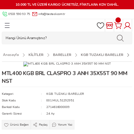
10.000 TL VE ÜZERİ KARGO ÜCRETSİZ, FİYATLARA KDV DAHİL.
Geri Dön
Geri Dön
Geri Dön
Geri Dön
Geri Dön
Geri Dön
Geri Dön
Geri Dön
0533 590 93 75
info@bestasli.com.tr
ALZEMELERİ
 KİLİTLER
AR
MALZEMELERİ
 VE OTO KİLİT
AKİNELERİ
RÜNLER
LERİ
LARI
İK AKSESUARLARI
 KUMANDALAR
 MAKİNELERİ
 APARATLARI
 KİLİTLER
LARI
LERİ VE AKSESUARLARI
ÇALARI
AR MAKİNELERİ
APLARI
Anasayfa
KİLİTLER
BARELLER
KGB TUZAKLI BARELLER
MA APARATLARI
RLARI
YARDIMCI ÜRÜNLER
LAR
 MAKİNELERİ
MTL400 KGB BRL CLASPRO 3 ANH 35X55T 90 MM
NST
AR
İLİT YEDEK PARÇA VE AKSESUARLARI
KMECE ANAHTARLARI
NLER
NESİ PARÇALARI
Kategori
KGB TUZAKLI BARELLER
KARTLAR-GÖSTERGEÇLER-
 ANAHTARLARI
SUARLARI
HTAR MAKİNELERİ
Stok Kodu
001.MUL.51292951
Barkod Kodu
2714616000009
ESUARLARI
Garanti Süresi
24 Ay
Paylaş
Yorum Yaz