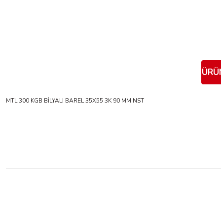
ÜRÜN
MTL 300 KGB BİLYALI BAREL 35X55 3K 90 MM NST
Bu ürünün fiyat bilgisi, resim, ürün açıklamalarında ve diğer konularda yeter
Görüş ve önerileriniz için teşekkür ederiz.
Ürün resmi kalitesiz, bozuk veya görüntülenemiyor.
Ürün açıklamasında eksik bilgiler bulunuyor.
Ürün bilgilerinde hatalar bulunuyor.
Ürün fiyatı diğer sitelerden daha pahalı.
Bu ürüne benzer farklı alternatifler olmalı.