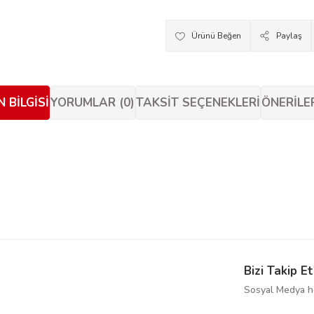
Paylaş
 BILGISI
YORUMLAR (0)
TAKSIT SEÇENEKLERI
ÖNERILE
siz gördüğünüz noktaları öneri formunu kullanarak tarafımıza iletebilirsiniz.
Bu ürüne ilk yorumu siz yapın!
Yorum Yaz
Bizi Takip Et
Sosyal Medya he