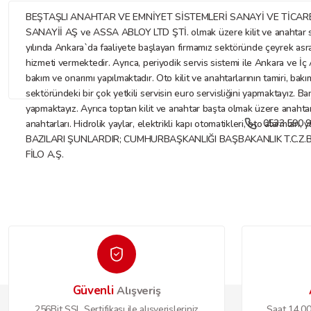
BEŞTAŞLI ANAHTAR VE EMNİYET SİSTEMLERİ SANAYİ VE TİCARET LİMİTE
SANAYİİ AŞ ve ASSA ABLOY LTD ŞTİ. olmak üzere kilit ve anahtar sekt
yılında Ankara`da faaliyete başlayan firmamız sektöründe çeyrek asr
hizmeti vermektedir. Ayrıca, periyodik servis sistemi ile Ankara ve İç A
bakım ve onarımı yapılmaktadır. Oto kilit ve anahtarlarının tamiri, bakı
sektöründeki bir çok yetkili servisin euro servisliğini yapmaktayız. Ba
yapmaktayız. Ayrıca toptan kilit ve anahtar başta olmak üzere anahtar ve
0533 590 9
anahtarları. Hidrolik yaylar, elektrikli kapı otomatikleri, oto alarmları
BAZILARI ŞUNLARDIR; CUMHURBAŞKANLIĞI BAŞBAKANLIK T.C.Z.
FİLO A.Ş.
Güvenli
Alışveriş
256Bit SSL Sertifikası ile alışverişleriniz
Saat 14.00'