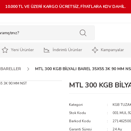
10.000 TL VE ÜZERİ KARGO ÜCRETSİZ, FİYATLARA KDV DAHİL.
Yeni Ürünler
İndirimli Ürünler
Kampanyalar
 BARELLER
MTL 300 KGB BİLYALI BAREL 35X55 3K 90 MM N
MTL 300 KGB BİLY
Kategori
KGB TUZAK
Stok Kodu
001.MUL.9
Barkod Kodu
271462500
Garanti Süresi
24 Ay