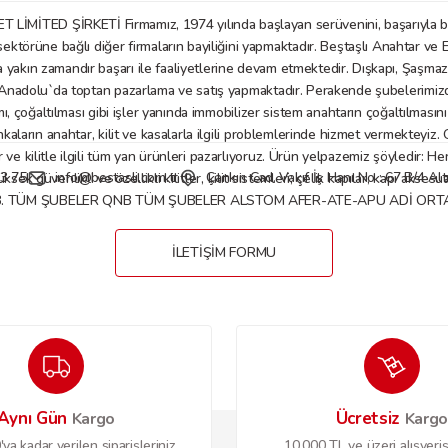
D ŞİRKETİ Firmamız, 1974 yılında başlayan serüvenini, başarıyla bu gü
örüne bağlı diğer firmaların bayiliğini yapmaktadır. Beştaşlı Anahtar ve E
a yakın zamandır başarı ile faaliyetlerine devam etmektedir. Dışkapı, Şaşm
Gönder
nadolu`da toptan pazarlama ve satış yapmaktadır. Perakende şubelerimizde anaht
mı, çoğaltılması gibi işler yanında immobilizer sistem anahtarın çoğaltılmasın
nkaların anahtar, kilit ve kasalarla ilgili problemlerinde hizmet vermekteyiz
 kilitle ilgili tüm yan ürünleri pazarlıyoruz. Ürün yelpazemiz şöyledir: Her tü
3 75
info@bestasli.com.tr
Çankırı Cad. Vakıf İş Hanı No : 67 B/4 
, yüksek güvenlikli ve özellikli kilitler, kilit sistemleri; çelik kapılar, kapı
B. TÜM ŞUBELER QNB TÜM ŞUBELER ALSTOM AFER-ATE-APU ADİ ORTAKL
İLETİŞİM FORMU
Aynı Gün
Ücretsiz
Kargo
Karg
ya kadar verilen siparişleriniz
10.000 TL ve üzeri alışveriş