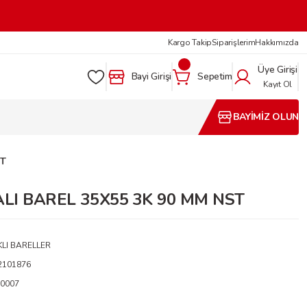
Kargo Takip
Siparişlerim
Hakkımızda
Üye Girişi
Bayi Girişi
Sepetim
Kayıt Ol
BAYİMİZ OLUN
ST
ALI BAREL 35X55 3K 90 MM NST
LI BARELLER
2101876
0007