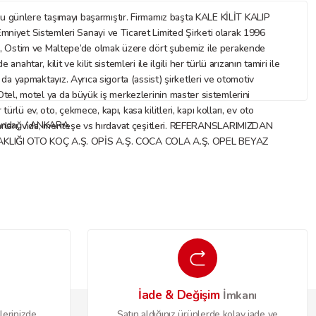
nlere taşımayı başarmıştır. Firmamız başta KALE KİLİT KALIP
mniyet Sistemleri Sanayi ve Ticaret Limited Şirketi olarak 1996
az, Ostim ve Maltepe’de olmak üzere dört şubemiz ile perakende
ar, kilit ve kilit sistemleri ile ilgili her türlü arızanın tamiri ile
ı da yapmaktayız. Ayrıca sigorta (assist) şirketleri ve otomotiv
. Otel, motel ya da büyük iş merkezlerinin master sistemlerini
rlü ev, oto, çekmece, kapı, kasa kilitleri, kapı kolları, ev oto
Altındağ / ANKARA
 aksesuarları, vida, menteşe vs hırdavat çeşitleri. REFERANSLARIMIZDAN
IĞI OTO KOÇ A.Ş. OPİS A.Ş. COCA COLA A.Ş. OPEL BEYAZ
İade & Değişim
o
İmkanı
lerinizde
Satın aldığınız ürünlerde kolay iade ve