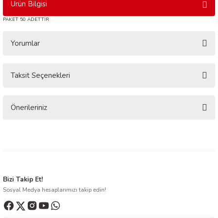
Ürün Bilgisi
PAKET 50 ADETTİR
Yorumlar
Taksit Seçenekleri
Bu ürüne ilk yorumu siz yapın!
Yorum Yaz
Önerileriniz
Bu ürünün fiyat bilgisi, resim, ürün açıklamalarında ve diğer konularda
yetersiz gördüğünüz noktaları öneri formunu kullanarak tarafımıza
iletebilirsiniz.
Görüş ve önerileriniz için teşekkür ederiz.
Ürün resmi kalitesiz, bozuk veya görüntülenemiyor.
Bizi Takip Et!
Sosyal Medya hesaplarımızı takip edin!
Ürün açıklamasında eksik bilgiler bulunuyor.
Ürün bilgilerinde hatalar bulunuyor.
Ürün fiyatı diğer sitelerden daha pahalı.