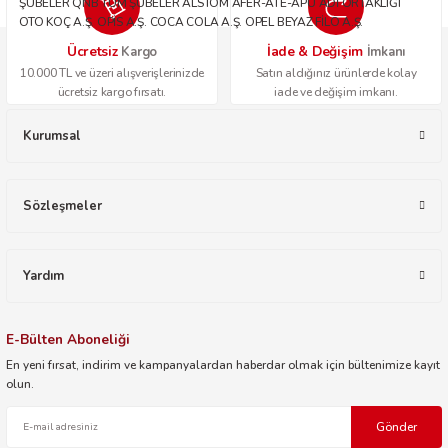
ŞUBELER QNB TÜM ŞUBELER ALSTOM AFER-ATE-APU ADİ ORTAKLIĞI
OTO KOÇ A.Ş. OPİS A.Ş. COCA COLA A.Ş. OPEL BEYAZ FİLO A.Ş.
Ücretsiz
İade & Değişim
Kargo
İmkanı
10.000 TL ve üzeri alışverişlerinizde
Satın aldığınız ürünlerde kolay
ücretsiz kargo fırsatı.
iade ve değişim imkanı.
Kurumsal
Sözleşmeler
Yardım
E-Bülten Aboneliği
En yeni fırsat, indirim ve kampanyalardan haberdar olmak için bültenimize kayıt
olun.
Gönder