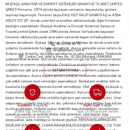
BEŞTAŞLI ANAHTAR VE EMNİYET SİSTEMLERİ SANAYİ VE TİCARET LİMİTED
Bu ürüne benzer farklı alternatifler olmalı.
ŞİRKETİ Firmamız, 1974 yılında başlayan serüvenini, başarıyla bu günlere
taşımayı başarmıştır. Firmamız başta KALE KİLİT KALIP SANAYİİ AŞ ve ASSA
ABLOY LTD ŞTİ. olmak üzere kilit ve anahtar sektörüne bağlı diğer firmaların
bayiliğini yapmaktadır. Beştaşlı Anahtar ve Emniyet Sistemleri Sanayi ve
Ticaret Limited Şirketi olarak 1996 yılında Ankara`da faaliyete başlayan
firmamız sektöründe çeyrek asra yakın zamandır başarı ile faaliyetlerine
devam etmektedir. Dışkapı, Şaşmaz, Ostim ve Maltepe’de olmak üzere dört
0533 590 93 75
Gönder
şubemiz ile perakende hizmeti vermektedir. Ayrıca, periyodik servis sistemi ile
info@bestasli.com.tr
Ankara ve İç Anadolu`da toptan pazarlama ve satış yapmaktadır. Perakende
Çankırı Cad. Vakıf İş Hanı No : 67 B/4 Altındağ / ANKARA
şubelerimizde anahtar, kilit ve kilit sistemleri ile ilgili her türlü arızanın tamiri
ile bakım ve onarımı yapılmaktadır. Oto kilit ve anahtarlarının tamiri, bakımı,
çoğaltılması gibi işler yanında immobilizer sistem anahtarın çoğaltılmasını
İLETİŞİM FORMU
da yapmaktayız. Ayrıca sigorta (assist) şirketleri ve otomotiv sektöründeki bir
çok yetkili servisin euro servisliğini yapmaktayız. Bankaların anahtar, kilit ve
kasalarla ilgili problemlerinde hizmet vermekteyiz. Otel, motel ya da büyük iş
merkezlerinin master sistemlerini yapmaktayız. Ayrıca toptan kilit ve anahtar
başta olmak üzere anahtar ve kilitle ilgili tüm yan ürünleri pazarlıyoruz. Ürün
yelpazemiz şöyledir: Her türlü ev, oto, çekmece, kapı, kasa kilitleri, kapı kolları,
Güvenli
Aynı Gün
Alışveriş
Kargo
ev oto anahtarları. Hidrolik yaylar, elektrikli kapı otomatikleri, oto alarmları,
256Bit SSL Sertifikası ile
Saat 14.00'ya kadar verilen
yüksek güvenlikli ve özellikli kilitler, kilit sistemleri; çelik kapılar, kapı
alışverişleriniz güvende.
siparişleriniz aynı gün kargoda.
aksesuarları, vida, menteşe vs hırdavat çeşitleri. REFERANSLARIMIZDAN
BAZILARI ŞUNLARDIR; CUMHURBAŞKANLIĞI BAŞBAKANLIK T.C.Z.B. TÜM