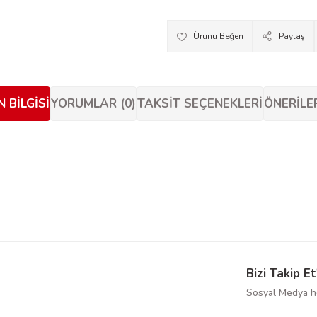
Paylaş
 BILGISI
YORUMLAR (0)
TAKSIT SEÇENEKLERI
ÖNERILE
siz gördüğünüz noktaları öneri formunu kullanarak tarafımıza iletebilirsiniz.
Bu ürüne ilk yorumu siz yapın!
Yorum Yaz
Bizi Takip Et
Sosyal Medya he