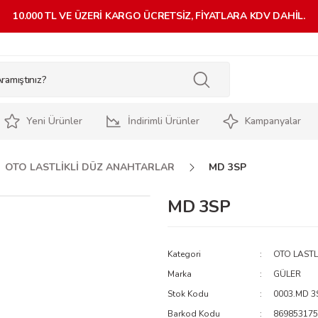
10.000 TL VE ÜZERİ KARGO ÜCRETSİZ, FİYATLARA KDV DAHİL.
Yeni Ürünler
İndirimli Ürünler
Kampanyalar
OTO LASTLİKLİ DÜZ ANAHTARLAR
MD 3SP
MD 3SP
Kategori
OTO LASTL
Marka
GÜLER
Stok Kodu
0003.MD 3
Barkod Kodu
869853175