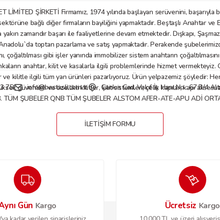
D ŞİRKETİ Firmamız, 1974 yılında başlayan serüvenini, başarıyla bu gü
örüne bağlı diğer firmaların bayiliğini yapmaktadır. Beştaşlı Anahtar ve E
a yakın zamandır başarı ile faaliyetlerine devam etmektedir. Dışkapı, Şaşm
Gönder
nadolu`da toptan pazarlama ve satış yapmaktadır. Perakende şubelerimizde anaht
mı, çoğaltılması gibi işler yanında immobilizer sistem anahtarın çoğaltılmasın
nkaların anahtar, kilit ve kasalarla ilgili problemlerinde hizmet vermekteyiz
 kilitle ilgili tüm yan ürünleri pazarlıyoruz. Ürün yelpazemiz şöyledir: Her tü
3 75
info@bestasli.com.tr
Çankırı Cad. Vakıf İş Hanı No : 67 B/4 
, yüksek güvenlikli ve özellikli kilitler, kilit sistemleri; çelik kapılar, kapı
B. TÜM ŞUBELER QNB TÜM ŞUBELER ALSTOM AFER-ATE-APU ADİ ORTAKL
İLETİŞİM FORMU
Aynı Gün
Ücretsiz
Kargo
Karg
ya kadar verilen siparişleriniz
10.000 TL ve üzeri alışveriş