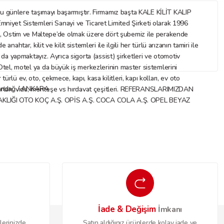
nlere taşımayı başarmıştır. Firmamız başta KALE KİLİT KALIP
mniyet Sistemleri Sanayi ve Ticaret Limited Şirketi olarak 1996
az, Ostim ve Maltepe’de olmak üzere dört şubemiz ile perakende
ar, kilit ve kilit sistemleri ile ilgili her türlü arızanın tamiri ile
ı da yapmaktayız. Ayrıca sigorta (assist) şirketleri ve otomotiv
. Otel, motel ya da büyük iş merkezlerinin master sistemlerini
rlü ev, oto, çekmece, kapı, kasa kilitleri, kapı kolları, ev oto
Altındağ / ANKARA
 aksesuarları, vida, menteşe vs hırdavat çeşitleri. REFERANSLARIMIZDAN
IĞI OTO KOÇ A.Ş. OPİS A.Ş. COCA COLA A.Ş. OPEL BEYAZ
İade & Değişim
o
İmkanı
lerinizde
Satın aldığınız ürünlerde kolay iade ve