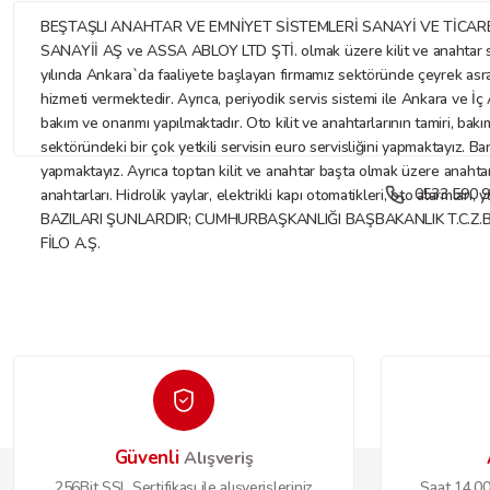
BEŞTAŞLI ANAHTAR VE EMNİYET SİSTEMLERİ SANAYİ VE TİCARET LİMİTE
SANAYİİ AŞ ve ASSA ABLOY LTD ŞTİ. olmak üzere kilit ve anahtar sekt
yılında Ankara`da faaliyete başlayan firmamız sektöründe çeyrek asr
hizmeti vermektedir. Ayrıca, periyodik servis sistemi ile Ankara ve İç A
bakım ve onarımı yapılmaktadır. Oto kilit ve anahtarlarının tamiri, bakı
sektöründeki bir çok yetkili servisin euro servisliğini yapmaktayız. Ba
yapmaktayız. Ayrıca toptan kilit ve anahtar başta olmak üzere anahtar ve
0533 590 9
anahtarları. Hidrolik yaylar, elektrikli kapı otomatikleri, oto alarmları
BAZILARI ŞUNLARDIR; CUMHURBAŞKANLIĞI BAŞBAKANLIK T.C.Z.
FİLO A.Ş.
Güvenli
Alışveriş
256Bit SSL Sertifikası ile alışverişleriniz
Saat 14.00'