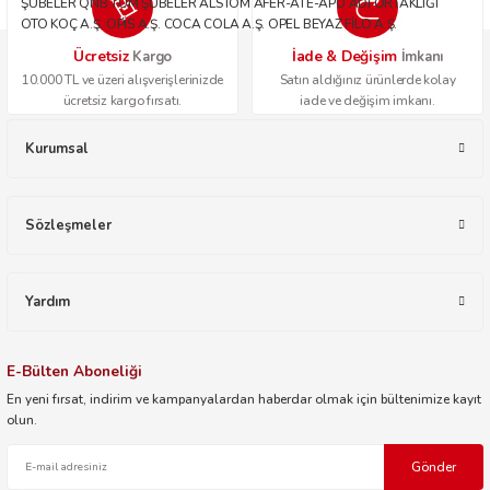
ŞUBELER QNB TÜM ŞUBELER ALSTOM AFER-ATE-APU ADİ ORTAKLIĞI
OTO KOÇ A.Ş. OPİS A.Ş. COCA COLA A.Ş. OPEL BEYAZ FİLO A.Ş.
Ücretsiz
İade & Değişim
Kargo
İmkanı
10.000 TL ve üzeri alışverişlerinizde
Satın aldığınız ürünlerde kolay
ücretsiz kargo fırsatı.
iade ve değişim imkanı.
Kurumsal
Sözleşmeler
Yardım
E-Bülten Aboneliği
En yeni fırsat, indirim ve kampanyalardan haberdar olmak için bültenimize kayıt
olun.
Gönder