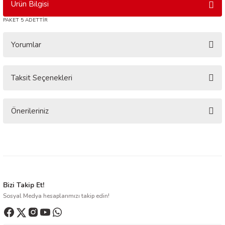
Ürün Bilgisi
PAKET 5 ADETTİR
Yorumlar
Taksit Seçenekleri
Bu ürüne ilk yorumu siz yapın!
Yorum Yaz
Önerileriniz
Bu ürünün fiyat bilgisi, resim, ürün açıklamalarında ve diğer konularda
yetersiz gördüğünüz noktaları öneri formunu kullanarak tarafımıza
iletebilirsiniz.
Görüş ve önerileriniz için teşekkür ederiz.
Ürün resmi kalitesiz, bozuk veya görüntülenemiyor.
Bizi Takip Et!
Sosyal Medya hesaplarımızı takip edin!
Ürün açıklamasında eksik bilgiler bulunuyor.
Ürün bilgilerinde hatalar bulunuyor.
Ürün fiyatı diğer sitelerden daha pahalı.