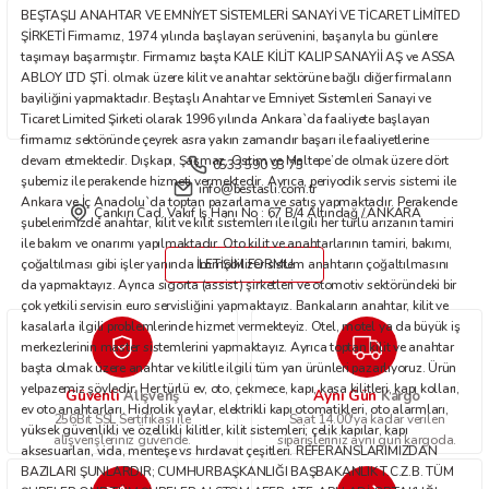
BEŞTAŞLI ANAHTAR VE EMNİYET SİSTEMLERİ SANAYİ VE TİCARET LİMİTED
Bu ürüne benzer farklı alternatifler olmalı.
ŞİRKETİ Firmamız, 1974 yılında başlayan serüvenini, başarıyla bu günlere
taşımayı başarmıştır. Firmamız başta KALE KİLİT KALIP SANAYİİ AŞ ve ASSA
ABLOY LTD ŞTİ. olmak üzere kilit ve anahtar sektörüne bağlı diğer firmaların
bayiliğini yapmaktadır. Beştaşlı Anahtar ve Emniyet Sistemleri Sanayi ve
Ticaret Limited Şirketi olarak 1996 yılında Ankara`da faaliyete başlayan
firmamız sektöründe çeyrek asra yakın zamandır başarı ile faaliyetlerine
devam etmektedir. Dışkapı, Şaşmaz, Ostim ve Maltepe’de olmak üzere dört
0533 590 93 75
Gönder
şubemiz ile perakende hizmeti vermektedir. Ayrıca, periyodik servis sistemi ile
info@bestasli.com.tr
Ankara ve İç Anadolu`da toptan pazarlama ve satış yapmaktadır. Perakende
Çankırı Cad. Vakıf İş Hanı No : 67 B/4 Altındağ / ANKARA
şubelerimizde anahtar, kilit ve kilit sistemleri ile ilgili her türlü arızanın tamiri
ile bakım ve onarımı yapılmaktadır. Oto kilit ve anahtarlarının tamiri, bakımı,
çoğaltılması gibi işler yanında immobilizer sistem anahtarın çoğaltılmasını
İLETİŞİM FORMU
da yapmaktayız. Ayrıca sigorta (assist) şirketleri ve otomotiv sektöründeki bir
çok yetkili servisin euro servisliğini yapmaktayız. Bankaların anahtar, kilit ve
kasalarla ilgili problemlerinde hizmet vermekteyiz. Otel, motel ya da büyük iş
merkezlerinin master sistemlerini yapmaktayız. Ayrıca toptan kilit ve anahtar
başta olmak üzere anahtar ve kilitle ilgili tüm yan ürünleri pazarlıyoruz. Ürün
yelpazemiz şöyledir: Her türlü ev, oto, çekmece, kapı, kasa kilitleri, kapı kolları,
Güvenli
Aynı Gün
Alışveriş
Kargo
ev oto anahtarları. Hidrolik yaylar, elektrikli kapı otomatikleri, oto alarmları,
256Bit SSL Sertifikası ile
Saat 14.00'ya kadar verilen
yüksek güvenlikli ve özellikli kilitler, kilit sistemleri; çelik kapılar, kapı
alışverişleriniz güvende.
siparişleriniz aynı gün kargoda.
aksesuarları, vida, menteşe vs hırdavat çeşitleri. REFERANSLARIMIZDAN
BAZILARI ŞUNLARDIR; CUMHURBAŞKANLIĞI BAŞBAKANLIK T.C.Z.B. TÜM