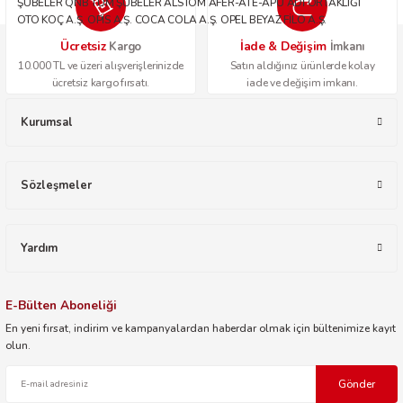
ŞUBELER QNB TÜM ŞUBELER ALSTOM AFER-ATE-APU ADİ ORTAKLIĞI
OTO KOÇ A.Ş. OPİS A.Ş. COCA COLA A.Ş. OPEL BEYAZ FİLO A.Ş.
Ücretsiz
İade & Değişim
Kargo
İmkanı
10.000 TL ve üzeri alışverişlerinizde
Satın aldığınız ürünlerde kolay
ücretsiz kargo fırsatı.
iade ve değişim imkanı.
Kurumsal
Sözleşmeler
Yardım
E-Bülten Aboneliği
En yeni fırsat, indirim ve kampanyalardan haberdar olmak için bültenimize kayıt
olun.
Gönder