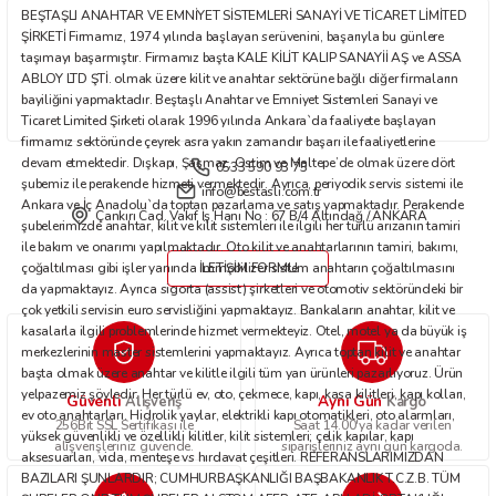
BEŞTAŞLI ANAHTAR VE EMNİYET SİSTEMLERİ SANAYİ VE TİCARET LİMİTED
Bu ürüne benzer farklı alternatifler olmalı.
ŞİRKETİ Firmamız, 1974 yılında başlayan serüvenini, başarıyla bu günlere
taşımayı başarmıştır. Firmamız başta KALE KİLİT KALIP SANAYİİ AŞ ve ASSA
ABLOY LTD ŞTİ. olmak üzere kilit ve anahtar sektörüne bağlı diğer firmaların
bayiliğini yapmaktadır. Beştaşlı Anahtar ve Emniyet Sistemleri Sanayi ve
Ticaret Limited Şirketi olarak 1996 yılında Ankara`da faaliyete başlayan
firmamız sektöründe çeyrek asra yakın zamandır başarı ile faaliyetlerine
devam etmektedir. Dışkapı, Şaşmaz, Ostim ve Maltepe’de olmak üzere dört
0533 590 93 75
Gönder
şubemiz ile perakende hizmeti vermektedir. Ayrıca, periyodik servis sistemi ile
info@bestasli.com.tr
Ankara ve İç Anadolu`da toptan pazarlama ve satış yapmaktadır. Perakende
Çankırı Cad. Vakıf İş Hanı No : 67 B/4 Altındağ / ANKARA
şubelerimizde anahtar, kilit ve kilit sistemleri ile ilgili her türlü arızanın tamiri
ile bakım ve onarımı yapılmaktadır. Oto kilit ve anahtarlarının tamiri, bakımı,
çoğaltılması gibi işler yanında immobilizer sistem anahtarın çoğaltılmasını
İLETİŞİM FORMU
da yapmaktayız. Ayrıca sigorta (assist) şirketleri ve otomotiv sektöründeki bir
çok yetkili servisin euro servisliğini yapmaktayız. Bankaların anahtar, kilit ve
kasalarla ilgili problemlerinde hizmet vermekteyiz. Otel, motel ya da büyük iş
merkezlerinin master sistemlerini yapmaktayız. Ayrıca toptan kilit ve anahtar
başta olmak üzere anahtar ve kilitle ilgili tüm yan ürünleri pazarlıyoruz. Ürün
yelpazemiz şöyledir: Her türlü ev, oto, çekmece, kapı, kasa kilitleri, kapı kolları,
Güvenli
Aynı Gün
Alışveriş
Kargo
ev oto anahtarları. Hidrolik yaylar, elektrikli kapı otomatikleri, oto alarmları,
256Bit SSL Sertifikası ile
Saat 14.00'ya kadar verilen
yüksek güvenlikli ve özellikli kilitler, kilit sistemleri; çelik kapılar, kapı
alışverişleriniz güvende.
siparişleriniz aynı gün kargoda.
aksesuarları, vida, menteşe vs hırdavat çeşitleri. REFERANSLARIMIZDAN
BAZILARI ŞUNLARDIR; CUMHURBAŞKANLIĞI BAŞBAKANLIK T.C.Z.B. TÜM