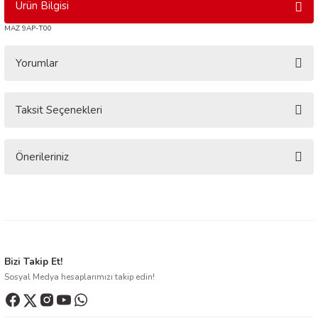
Ürün Bilgisi
MAZ 9AP-T00
Yorumlar
Taksit Seçenekleri
Bu ürüne ilk yorumu siz yapın!
Yorum Yaz
Önerileriniz
Bu ürünün fiyat bilgisi, resim, ürün açıklamalarında ve diğer konularda
yetersiz gördüğünüz noktaları öneri formunu kullanarak tarafımıza
iletebilirsiniz.
Görüş ve önerileriniz için teşekkür ederiz.
Ürün resmi kalitesiz, bozuk veya görüntülenemiyor.
Bizi Takip Et!
Sosyal Medya hesaplarımızı takip edin!
Ürün açıklamasında eksik bilgiler bulunuyor.
Ürün bilgilerinde hatalar bulunuyor.
Ürün fiyatı diğer sitelerden daha pahalı.