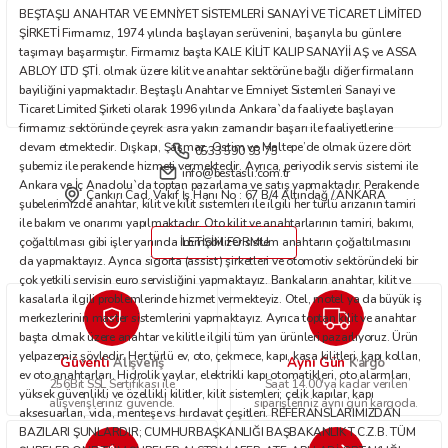
BEŞTAŞLI ANAHTAR VE EMNİYET SİSTEMLERİ SANAYİ VE TİCARET LİMİTED
Bu ürüne benzer farklı alternatifler olmalı.
ŞİRKETİ Firmamız, 1974 yılında başlayan serüvenini, başarıyla bu günlere
taşımayı başarmıştır. Firmamız başta KALE KİLİT KALIP SANAYİİ AŞ ve ASSA
ABLOY LTD ŞTİ. olmak üzere kilit ve anahtar sektörüne bağlı diğer firmaların
bayiliğini yapmaktadır. Beştaşlı Anahtar ve Emniyet Sistemleri Sanayi ve
Ticaret Limited Şirketi olarak 1996 yılında Ankara`da faaliyete başlayan
firmamız sektöründe çeyrek asra yakın zamandır başarı ile faaliyetlerine
devam etmektedir. Dışkapı, Şaşmaz, Ostim ve Maltepe’de olmak üzere dört
0533 590 93 75
Gönder
şubemiz ile perakende hizmeti vermektedir. Ayrıca, periyodik servis sistemi ile
info@bestasli.com.tr
Ankara ve İç Anadolu`da toptan pazarlama ve satış yapmaktadır. Perakende
Çankırı Cad. Vakıf İş Hanı No : 67 B/4 Altındağ / ANKARA
şubelerimizde anahtar, kilit ve kilit sistemleri ile ilgili her türlü arızanın tamiri
ile bakım ve onarımı yapılmaktadır. Oto kilit ve anahtarlarının tamiri, bakımı,
çoğaltılması gibi işler yanında immobilizer sistem anahtarın çoğaltılmasını
İLETİŞİM FORMU
da yapmaktayız. Ayrıca sigorta (assist) şirketleri ve otomotiv sektöründeki bir
çok yetkili servisin euro servisliğini yapmaktayız. Bankaların anahtar, kilit ve
kasalarla ilgili problemlerinde hizmet vermekteyiz. Otel, motel ya da büyük iş
merkezlerinin master sistemlerini yapmaktayız. Ayrıca toptan kilit ve anahtar
başta olmak üzere anahtar ve kilitle ilgili tüm yan ürünleri pazarlıyoruz. Ürün
yelpazemiz şöyledir: Her türlü ev, oto, çekmece, kapı, kasa kilitleri, kapı kolları,
Güvenli
Aynı Gün
Alışveriş
Kargo
ev oto anahtarları. Hidrolik yaylar, elektrikli kapı otomatikleri, oto alarmları,
256Bit SSL Sertifikası ile
Saat 14.00'ya kadar verilen
yüksek güvenlikli ve özellikli kilitler, kilit sistemleri; çelik kapılar, kapı
alışverişleriniz güvende.
siparişleriniz aynı gün kargoda.
aksesuarları, vida, menteşe vs hırdavat çeşitleri. REFERANSLARIMIZDAN
BAZILARI ŞUNLARDIR; CUMHURBAŞKANLIĞI BAŞBAKANLIK T.C.Z.B. TÜM