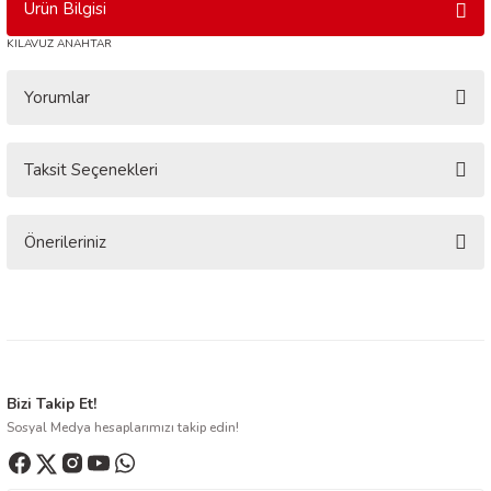
Ürün Bilgisi
KILAVUZ ANAHTAR
Yorumlar
Taksit Seçenekleri
Bu ürüne ilk yorumu siz yapın!
Yorum Yaz
Önerileriniz
Bu ürünün fiyat bilgisi, resim, ürün açıklamalarında ve diğer konularda
yetersiz gördüğünüz noktaları öneri formunu kullanarak tarafımıza
iletebilirsiniz.
Görüş ve önerileriniz için teşekkür ederiz.
Ürün resmi kalitesiz, bozuk veya görüntülenemiyor.
Bizi Takip Et!
Sosyal Medya hesaplarımızı takip edin!
Ürün açıklamasında eksik bilgiler bulunuyor.
Ürün bilgilerinde hatalar bulunuyor.
Ürün fiyatı diğer sitelerden daha pahalı.