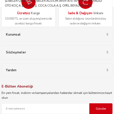
ŞUBELER QNB TÜM ŞUBELER ALSTOM AFER-ATE-APU ADİ ORTAKLIĞI
OTO KOÇ A.Ş. OPİS A.Ş. COCA COLA A.Ş. OPEL BEYAZ FİLO A.Ş.
Ücretsiz
İade & Değişim
Kargo
İmkanı
10.000 TL ve üzeri alışverişlerinizde
Satın aldığınız ürünlerde kolay
ücretsiz kargo fırsatı.
iade ve değişim imkanı.
Kurumsal
Sözleşmeler
Yardım
E-Bülten Aboneliği
En yeni fırsat, indirim ve kampanyalardan haberdar olmak için bültenimize kayıt
olun.
Gönder