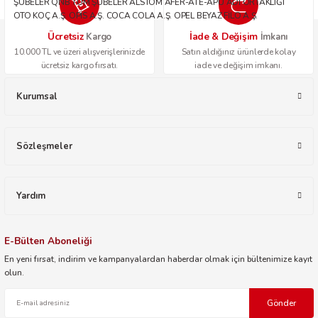
ŞUBELER QNB TÜM ŞUBELER ALSTOM AFER-ATE-APU ADİ ORTAKLIĞI
OTO KOÇ A.Ş. OPİS A.Ş. COCA COLA A.Ş. OPEL BEYAZ FİLO A.Ş.
Ücretsiz
İade & Değişim
Kargo
İmkanı
10.000 TL ve üzeri alışverişlerinizde
Satın aldığınız ürünlerde kolay
ücretsiz kargo fırsatı.
iade ve değişim imkanı.
Kurumsal
Sözleşmeler
Yardım
E-Bülten Aboneliği
En yeni fırsat, indirim ve kampanyalardan haberdar olmak için bültenimize kayıt
olun.
Gönder