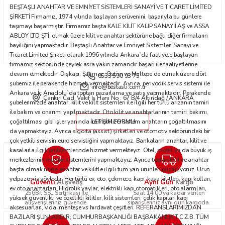
BEŞTAŞLI ANAHTAR VE EMNİYET SİSTEMLERİ SANAYİ VE TİCARET LİMİTED
Bu ürüne benzer farklı alternatifler olmalı.
ŞİRKETİ Firmamız, 1974 yılında başlayan serüvenini, başarıyla bu günlere
taşımayı başarmıştır. Firmamız başta KALE KİLİT KALIP SANAYİİ AŞ ve ASSA
ABLOY LTD ŞTİ. olmak üzere kilit ve anahtar sektörüne bağlı diğer firmaların
bayiliğini yapmaktadır. Beştaşlı Anahtar ve Emniyet Sistemleri Sanayi ve
Ticaret Limited Şirketi olarak 1996 yılında Ankara`da faaliyete başlayan
firmamız sektöründe çeyrek asra yakın zamandır başarı ile faaliyetlerine
devam etmektedir. Dışkapı, Şaşmaz, Ostim ve Maltepe’de olmak üzere dört
0533 590 93 75
Gönder
şubemiz ile perakende hizmeti vermektedir. Ayrıca, periyodik servis sistemi ile
info@bestasli.com.tr
Ankara ve İç Anadolu`da toptan pazarlama ve satış yapmaktadır. Perakende
Çankırı Cad. Vakıf İş Hanı No : 67 B/4 Altındağ / ANKARA
şubelerimizde anahtar, kilit ve kilit sistemleri ile ilgili her türlü arızanın tamiri
ile bakım ve onarımı yapılmaktadır. Oto kilit ve anahtarlarının tamiri, bakımı,
çoğaltılması gibi işler yanında immobilizer sistem anahtarın çoğaltılmasını
İLETİŞİM FORMU
da yapmaktayız. Ayrıca sigorta (assist) şirketleri ve otomotiv sektöründeki bir
çok yetkili servisin euro servisliğini yapmaktayız. Bankaların anahtar, kilit ve
kasalarla ilgili problemlerinde hizmet vermekteyiz. Otel, motel ya da büyük iş
merkezlerinin master sistemlerini yapmaktayız. Ayrıca toptan kilit ve anahtar
başta olmak üzere anahtar ve kilitle ilgili tüm yan ürünleri pazarlıyoruz. Ürün
yelpazemiz şöyledir: Her türlü ev, oto, çekmece, kapı, kasa kilitleri, kapı kolları,
Güvenli
Aynı Gün
Alışveriş
Kargo
ev oto anahtarları. Hidrolik yaylar, elektrikli kapı otomatikleri, oto alarmları,
256Bit SSL Sertifikası ile
Saat 14.00'ya kadar verilen
yüksek güvenlikli ve özellikli kilitler, kilit sistemleri; çelik kapılar, kapı
alışverişleriniz güvende.
siparişleriniz aynı gün kargoda.
aksesuarları, vida, menteşe vs hırdavat çeşitleri. REFERANSLARIMIZDAN
BAZILARI ŞUNLARDIR; CUMHURBAŞKANLIĞI BAŞBAKANLIK T.C.Z.B. TÜM