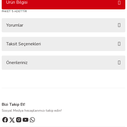
Ürün Bilgisi
PAKET 5 ADETTİR
Yorumlar
Taksit Seçenekleri
Bu ürüne ilk yorumu siz yapın!
Yorum Yaz
Önerileriniz
Bu ürünün fiyat bilgisi, resim, ürün açıklamalarında ve diğer konularda
yetersiz gördüğünüz noktaları öneri formunu kullanarak tarafımıza
iletebilirsiniz.
Görüş ve önerileriniz için teşekkür ederiz.
Ürün resmi kalitesiz, bozuk veya görüntülenemiyor.
Bizi Takip Et!
Sosyal Medya hesaplarımızı takip edin!
Ürün açıklamasında eksik bilgiler bulunuyor.
Ürün bilgilerinde hatalar bulunuyor.
Ürün fiyatı diğer sitelerden daha pahalı.