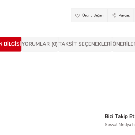
Paylaş
 BILGISI
YORUMLAR (0)
TAKSIT SEÇENEKLERI
ÖNERILE
siz gördüğünüz noktaları öneri formunu kullanarak tarafımıza iletebilirsiniz.
Bu ürüne ilk yorumu siz yapın!
Yorum Yaz
Bizi Takip Et
Sosyal Medya he