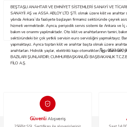
BEŞTAŞLI ANAHTAR VE EMNİYET SİSTEMLERİ SANAYİ VE TİCARET LİMİTE
SANAYİİ AŞ ve ASSA ABLOY LTD ŞTİ. olmak üzere kilit ve anahtar sekt
yılında Ankara`da faaliyete başlayan firmamız sektöründe çeyrek asr
hizmeti vermektedir. Ayrıca, periyodik servis sistemi ile Ankara ve İç A
bakım ve onarımı yapılmaktadır. Oto kilit ve anahtarlarının tamiri, bakı
sektöründeki bir çok yetkili servisin euro servisliğini yapmaktayız. Ba
yapmaktayız. Ayrıca toptan kilit ve anahtar başta olmak üzere anahtar ve
0533 590 9
anahtarları. Hidrolik yaylar, elektrikli kapı otomatikleri, oto alarmları
BAZILARI ŞUNLARDIR; CUMHURBAŞKANLIĞI BAŞBAKANLIK T.C.Z.
FİLO A.Ş.
Güvenli
Alışveriş
256Bit SSL Sertifikası ile alışverişleriniz
Saat 14.00'