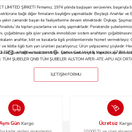
D ŞİRKETİ Firmamız, 1974 yılında başlayan serüvenini, başarıyla bu gü
örüne bağlı diğer firmaların bayiliğini yapmaktadır. Beştaşlı Anahtar ve E
a yakın zamandır başarı ile faaliyetlerine devam etmektedir. Dışkapı, Şaşm
Gönder
nadolu`da toptan pazarlama ve satış yapmaktadır. Perakende şubelerimizde anaht
mı, çoğaltılması gibi işler yanında immobilizer sistem anahtarın çoğaltılmasın
nkaların anahtar, kilit ve kasalarla ilgili problemlerinde hizmet vermekteyiz
 kilitle ilgili tüm yan ürünleri pazarlıyoruz. Ürün yelpazemiz şöyledir: Her tü
3 75
info@bestasli.com.tr
Çankırı Cad. Vakıf İş Hanı No : 67 B/4 
, yüksek güvenlikli ve özellikli kilitler, kilit sistemleri; çelik kapılar, kapı
B. TÜM ŞUBELER QNB TÜM ŞUBELER ALSTOM AFER-ATE-APU ADİ ORTAKL
İLETİŞİM FORMU
Aynı Gün
Ücretsiz
Kargo
Karg
ya kadar verilen siparişleriniz
10.000 TL ve üzeri alışveriş