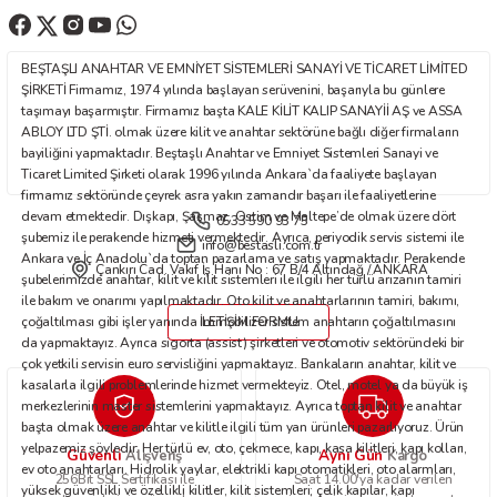
Ürün bilgilerinde hatalar bulunuyor.
Ürün fiyatı diğer sitelerden daha pahalı.
BEŞTAŞLI ANAHTAR VE EMNİYET SİSTEMLERİ SANAYİ VE TİCARET LİMİTED
Bu ürüne benzer farklı alternatifler olmalı.
ŞİRKETİ Firmamız, 1974 yılında başlayan serüvenini, başarıyla bu günlere
taşımayı başarmıştır. Firmamız başta KALE KİLİT KALIP SANAYİİ AŞ ve ASSA
ABLOY LTD ŞTİ. olmak üzere kilit ve anahtar sektörüne bağlı diğer firmaların
bayiliğini yapmaktadır. Beştaşlı Anahtar ve Emniyet Sistemleri Sanayi ve
Ticaret Limited Şirketi olarak 1996 yılında Ankara`da faaliyete başlayan
firmamız sektöründe çeyrek asra yakın zamandır başarı ile faaliyetlerine
devam etmektedir. Dışkapı, Şaşmaz, Ostim ve Maltepe’de olmak üzere dört
0533 590 93 75
Gönder
şubemiz ile perakende hizmeti vermektedir. Ayrıca, periyodik servis sistemi ile
info@bestasli.com.tr
Ankara ve İç Anadolu`da toptan pazarlama ve satış yapmaktadır. Perakende
Çankırı Cad. Vakıf İş Hanı No : 67 B/4 Altındağ / ANKARA
şubelerimizde anahtar, kilit ve kilit sistemleri ile ilgili her türlü arızanın tamiri
ile bakım ve onarımı yapılmaktadır. Oto kilit ve anahtarlarının tamiri, bakımı,
çoğaltılması gibi işler yanında immobilizer sistem anahtarın çoğaltılmasını
İLETİŞİM FORMU
da yapmaktayız. Ayrıca sigorta (assist) şirketleri ve otomotiv sektöründeki bir
çok yetkili servisin euro servisliğini yapmaktayız. Bankaların anahtar, kilit ve
kasalarla ilgili problemlerinde hizmet vermekteyiz. Otel, motel ya da büyük iş
merkezlerinin master sistemlerini yapmaktayız. Ayrıca toptan kilit ve anahtar
başta olmak üzere anahtar ve kilitle ilgili tüm yan ürünleri pazarlıyoruz. Ürün
yelpazemiz şöyledir: Her türlü ev, oto, çekmece, kapı, kasa kilitleri, kapı kolları,
Güvenli
Aynı Gün
Alışveriş
Kargo
ev oto anahtarları. Hidrolik yaylar, elektrikli kapı otomatikleri, oto alarmları,
256Bit SSL Sertifikası ile
Saat 14.00'ya kadar verilen
yüksek güvenlikli ve özellikli kilitler, kilit sistemleri; çelik kapılar, kapı