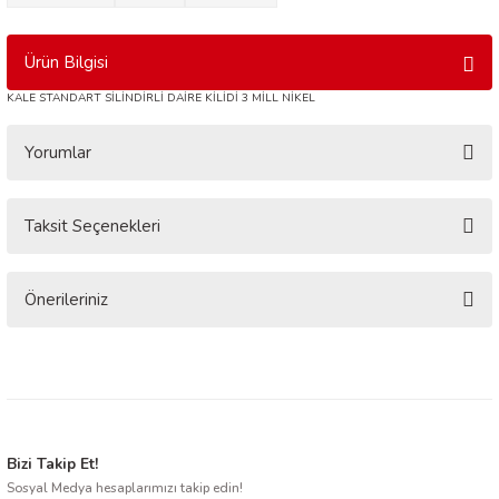
Ürün Bilgisi
KALE STANDART SİLİNDİRLİ DAİRE KİLİDİ 3 MİLL NİKEL
Yorumlar
Taksit Seçenekleri
Bu ürüne ilk yorumu siz yapın!
Yorum Yaz
Önerileriniz
Bu ürünün fiyat bilgisi, resim, ürün açıklamalarında ve diğer konularda
yetersiz gördüğünüz noktaları öneri formunu kullanarak tarafımıza
iletebilirsiniz.
Görüş ve önerileriniz için teşekkür ederiz.
Ürün resmi kalitesiz, bozuk veya görüntülenemiyor.
Bizi Takip Et!
Sosyal Medya hesaplarımızı takip edin!
Ürün açıklamasında eksik bilgiler bulunuyor.