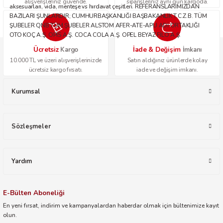
alışverişleriniz güvende.
siparişleriniz aynı gün kargoda.
aksesuarları, vida, menteşe vs hırdavat çeşitleri. REFERANSLARIMIZDAN
BAZILARI ŞUNLARDIR; CUMHURBAŞKANLIĞI BAŞBAKANLIK T.C.Z.B. TÜM
ŞUBELER QNB TÜM ŞUBELER ALSTOM AFER-ATE-APU ADİ ORTAKLIĞI
OTO KOÇ A.Ş. OPİS A.Ş. COCA COLA A.Ş. OPEL BEYAZ FİLO A.Ş.
Ücretsiz
İade & Değişim
Kargo
İmkanı
10.000 TL ve üzeri alışverişlerinizde
Satın aldığınız ürünlerde kolay
ücretsiz kargo fırsatı.
iade ve değişim imkanı.
Kurumsal
Sözleşmeler
Yardım
E-Bülten Aboneliği
En yeni fırsat, indirim ve kampanyalardan haberdar olmak için bültenimize kayıt
olun.