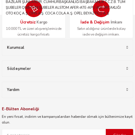
BAZILARI ŞUNLARDIR; CUMHURBAŞKANLIĞI BAŞBAKANLIK T.C.Z.B. TÜM
ŞUBELER QNB TÜM ŞUBELER ALSTOM AFER-ATE-APU ADİ ORTAKLIĞI
OTO KOÇ A.Ş. OPİS A.Ş. COCA COLA A.Ş. OPEL BEYAZ FİLO A.Ş.
Ücretsiz
İade & Değişim
Kargo
İmkanı
10.000 TL ve üzeri alışverişlerinizde
Satın aldığınız ürünlerde kolay
ücretsiz kargo fırsatı.
iade ve değişim imkanı.
Kurumsal
Sözleşmeler
Yardım
E-Bülten Aboneliği
En yeni fırsat, indirim ve kampanyalardan haberdar olmak için bültenimize kayıt
olun.