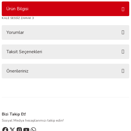
Ürün Bilgisi
KALE SESSİZ ZAMAK 3
Yorumlar
Taksit Seçenekleri
Bu ürüne ilk yorumu siz yapın!
Yorum Yaz
Önerileriniz
Bu ürünün fiyat bilgisi, resim, ürün açıklamalarında ve diğer konularda
yetersiz gördüğünüz noktaları öneri formunu kullanarak tarafımıza
iletebilirsiniz.
Görüş ve önerileriniz için teşekkür ederiz.
Ürün resmi kalitesiz, bozuk veya görüntülenemiyor.
Bizi Takip Et!
Sosyal Medya hesaplarımızı takip edin!
Ürün açıklamasında eksik bilgiler bulunuyor.
Ürün bilgilerinde hatalar bulunuyor.