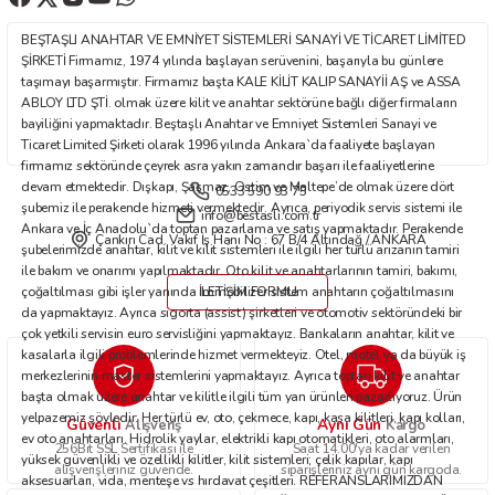
Ürün fiyatı diğer sitelerden daha pahalı.
BEŞTAŞLI ANAHTAR VE EMNİYET SİSTEMLERİ SANAYİ VE TİCARET LİMİTED
Bu ürüne benzer farklı alternatifler olmalı.
ŞİRKETİ Firmamız, 1974 yılında başlayan serüvenini, başarıyla bu günlere
taşımayı başarmıştır. Firmamız başta KALE KİLİT KALIP SANAYİİ AŞ ve ASSA
ABLOY LTD ŞTİ. olmak üzere kilit ve anahtar sektörüne bağlı diğer firmaların
bayiliğini yapmaktadır. Beştaşlı Anahtar ve Emniyet Sistemleri Sanayi ve
Ticaret Limited Şirketi olarak 1996 yılında Ankara`da faaliyete başlayan
firmamız sektöründe çeyrek asra yakın zamandır başarı ile faaliyetlerine
devam etmektedir. Dışkapı, Şaşmaz, Ostim ve Maltepe’de olmak üzere dört
0533 590 93 75
Gönder
şubemiz ile perakende hizmeti vermektedir. Ayrıca, periyodik servis sistemi ile
info@bestasli.com.tr
Ankara ve İç Anadolu`da toptan pazarlama ve satış yapmaktadır. Perakende
Çankırı Cad. Vakıf İş Hanı No : 67 B/4 Altındağ / ANKARA
şubelerimizde anahtar, kilit ve kilit sistemleri ile ilgili her türlü arızanın tamiri
ile bakım ve onarımı yapılmaktadır. Oto kilit ve anahtarlarının tamiri, bakımı,
çoğaltılması gibi işler yanında immobilizer sistem anahtarın çoğaltılmasını
İLETİŞİM FORMU
da yapmaktayız. Ayrıca sigorta (assist) şirketleri ve otomotiv sektöründeki bir
çok yetkili servisin euro servisliğini yapmaktayız. Bankaların anahtar, kilit ve
kasalarla ilgili problemlerinde hizmet vermekteyiz. Otel, motel ya da büyük iş
merkezlerinin master sistemlerini yapmaktayız. Ayrıca toptan kilit ve anahtar
başta olmak üzere anahtar ve kilitle ilgili tüm yan ürünleri pazarlıyoruz. Ürün
yelpazemiz şöyledir: Her türlü ev, oto, çekmece, kapı, kasa kilitleri, kapı kolları,
Güvenli
Aynı Gün
Alışveriş
Kargo
ev oto anahtarları. Hidrolik yaylar, elektrikli kapı otomatikleri, oto alarmları,
256Bit SSL Sertifikası ile
Saat 14.00'ya kadar verilen
yüksek güvenlikli ve özellikli kilitler, kilit sistemleri; çelik kapılar, kapı
alışverişleriniz güvende.
siparişleriniz aynı gün kargoda.
aksesuarları, vida, menteşe vs hırdavat çeşitleri. REFERANSLARIMIZDAN