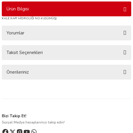
Ürün Bilgisi
KALE KAPI HİDROLİĞİ NO:4 (GÜMÜŞ)
Yorumlar
Taksit Seçenekleri
Bu ürüne ilk yorumu siz yapın!
Yorum Yaz
Önerileriniz
Bu ürünün fiyat bilgisi, resim, ürün açıklamalarında ve diğer konularda
yetersiz gördüğünüz noktaları öneri formunu kullanarak tarafımıza
iletebilirsiniz.
Görüş ve önerileriniz için teşekkür ederiz.
Ürün resmi kalitesiz, bozuk veya görüntülenemiyor.
Bizi Takip Et!
Sosyal Medya hesaplarımızı takip edin!
Ürün açıklamasında eksik bilgiler bulunuyor.
Ürün bilgilerinde hatalar bulunuyor.