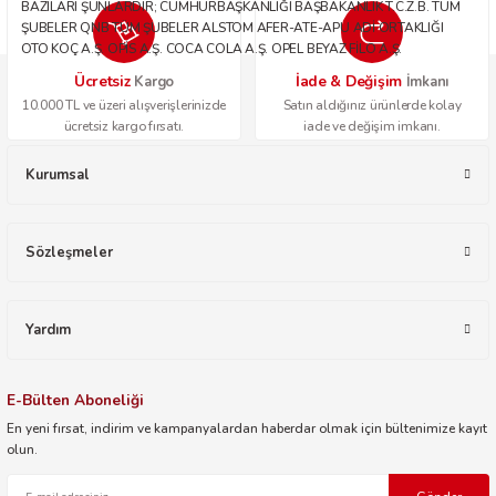
BAZILARI ŞUNLARDIR; CUMHURBAŞKANLIĞI BAŞBAKANLIK T.C.Z.B. TÜM
ŞUBELER QNB TÜM ŞUBELER ALSTOM AFER-ATE-APU ADİ ORTAKLIĞI
OTO KOÇ A.Ş. OPİS A.Ş. COCA COLA A.Ş. OPEL BEYAZ FİLO A.Ş.
Ücretsiz
İade & Değişim
Kargo
İmkanı
10.000 TL ve üzeri alışverişlerinizde
Satın aldığınız ürünlerde kolay
ücretsiz kargo fırsatı.
iade ve değişim imkanı.
Kurumsal
Sözleşmeler
Yardım
E-Bülten Aboneliği
En yeni fırsat, indirim ve kampanyalardan haberdar olmak için bültenimize kayıt
olun.