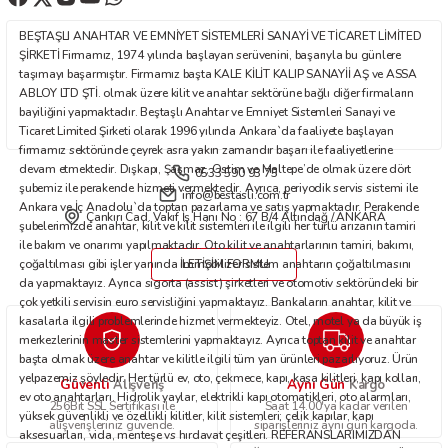
Ürün fiyatı diğer sitelerden daha pahalı.
BEŞTAŞLI ANAHTAR VE EMNİYET SİSTEMLERİ SANAYİ VE TİCARET LİMİTED
Bu ürüne benzer farklı alternatifler olmalı.
ŞİRKETİ Firmamız, 1974 yılında başlayan serüvenini, başarıyla bu günlere
taşımayı başarmıştır. Firmamız başta KALE KİLİT KALIP SANAYİİ AŞ ve ASSA
ABLOY LTD ŞTİ. olmak üzere kilit ve anahtar sektörüne bağlı diğer firmaların
bayiliğini yapmaktadır. Beştaşlı Anahtar ve Emniyet Sistemleri Sanayi ve
Ticaret Limited Şirketi olarak 1996 yılında Ankara`da faaliyete başlayan
firmamız sektöründe çeyrek asra yakın zamandır başarı ile faaliyetlerine
devam etmektedir. Dışkapı, Şaşmaz, Ostim ve Maltepe’de olmak üzere dört
0533 590 93 75
Gönder
şubemiz ile perakende hizmeti vermektedir. Ayrıca, periyodik servis sistemi ile
info@bestasli.com.tr
Ankara ve İç Anadolu`da toptan pazarlama ve satış yapmaktadır. Perakende
Çankırı Cad. Vakıf İş Hanı No : 67 B/4 Altındağ / ANKARA
şubelerimizde anahtar, kilit ve kilit sistemleri ile ilgili her türlü arızanın tamiri
ile bakım ve onarımı yapılmaktadır. Oto kilit ve anahtarlarının tamiri, bakımı,
çoğaltılması gibi işler yanında immobilizer sistem anahtarın çoğaltılmasını
İLETİŞİM FORMU
da yapmaktayız. Ayrıca sigorta (assist) şirketleri ve otomotiv sektöründeki bir
çok yetkili servisin euro servisliğini yapmaktayız. Bankaların anahtar, kilit ve
kasalarla ilgili problemlerinde hizmet vermekteyiz. Otel, motel ya da büyük iş
merkezlerinin master sistemlerini yapmaktayız. Ayrıca toptan kilit ve anahtar
başta olmak üzere anahtar ve kilitle ilgili tüm yan ürünleri pazarlıyoruz. Ürün
yelpazemiz şöyledir: Her türlü ev, oto, çekmece, kapı, kasa kilitleri, kapı kolları,
Güvenli
Aynı Gün
Alışveriş
Kargo
ev oto anahtarları. Hidrolik yaylar, elektrikli kapı otomatikleri, oto alarmları,
256Bit SSL Sertifikası ile
Saat 14.00'ya kadar verilen
yüksek güvenlikli ve özellikli kilitler, kilit sistemleri; çelik kapılar, kapı
alışverişleriniz güvende.
siparişleriniz aynı gün kargoda.
aksesuarları, vida, menteşe vs hırdavat çeşitleri. REFERANSLARIMIZDAN