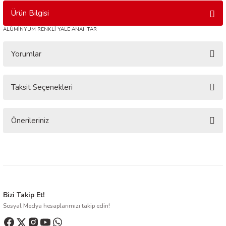
Ürün Bilgisi
ALÜMİNYUM RENKLİ YALE ANAHTAR
Yorumlar
Taksit Seçenekleri
Bu ürüne ilk yorumu siz yapın!
Yorum Yaz
Önerileriniz
Bu ürünün fiyat bilgisi, resim, ürün açıklamalarında ve diğer konularda
yetersiz gördüğünüz noktaları öneri formunu kullanarak tarafımıza
iletebilirsiniz.
Görüş ve önerileriniz için teşekkür ederiz.
Ürün resmi kalitesiz, bozuk veya görüntülenemiyor.
Bizi Takip Et!
Sosyal Medya hesaplarımızı takip edin!
Ürün açıklamasında eksik bilgiler bulunuyor.
Ürün bilgilerinde hatalar bulunuyor.