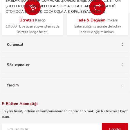
BAZILARI ŞUNLARDIR; CUMHURBAŞKANLIĞI BAŞBAKANLIK T.C.Z.B. TÜM
ŞUBELER QNB TÜM ŞUBELER ALSTOM AFER-ATE-APU ADİ ORTAKLIĞI
OTO KOÇ A.Ş. OPİS A.Ş. COCA COLA A.Ş. OPEL BEYAZ FİLO A.Ş.
Ücretsiz
İade & Değişim
Kargo
İmkanı
10.000 TL ve üzeri alışverişlerinizde
Satın aldığınız ürünlerde kolay
ücretsiz kargo fırsatı.
iade ve değişim imkanı.
Kurumsal
Sözleşmeler
Yardım
E-Bülten Aboneliği
En yeni fırsat, indirim ve kampanyalardan haberdar olmak için bültenimize kayıt
olun.
Gönder