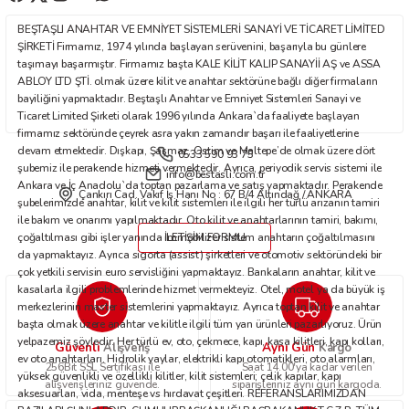
Ürün fiyatı diğer sitelerden daha pahalı.
BEŞTAŞLI ANAHTAR VE EMNİYET SİSTEMLERİ SANAYİ VE TİCARET LİMİTED
Bu ürüne benzer farklı alternatifler olmalı.
ŞİRKETİ Firmamız, 1974 yılında başlayan serüvenini, başarıyla bu günlere
taşımayı başarmıştır. Firmamız başta KALE KİLİT KALIP SANAYİİ AŞ ve ASSA
ABLOY LTD ŞTİ. olmak üzere kilit ve anahtar sektörüne bağlı diğer firmaların
bayiliğini yapmaktadır. Beştaşlı Anahtar ve Emniyet Sistemleri Sanayi ve
Ticaret Limited Şirketi olarak 1996 yılında Ankara`da faaliyete başlayan
firmamız sektöründe çeyrek asra yakın zamandır başarı ile faaliyetlerine
devam etmektedir. Dışkapı, Şaşmaz, Ostim ve Maltepe’de olmak üzere dört
0533 590 93 75
Gönder
şubemiz ile perakende hizmeti vermektedir. Ayrıca, periyodik servis sistemi ile
info@bestasli.com.tr
Ankara ve İç Anadolu`da toptan pazarlama ve satış yapmaktadır. Perakende
Çankırı Cad. Vakıf İş Hanı No : 67 B/4 Altındağ / ANKARA
şubelerimizde anahtar, kilit ve kilit sistemleri ile ilgili her türlü arızanın tamiri
ile bakım ve onarımı yapılmaktadır. Oto kilit ve anahtarlarının tamiri, bakımı,
çoğaltılması gibi işler yanında immobilizer sistem anahtarın çoğaltılmasını
İLETİŞİM FORMU
da yapmaktayız. Ayrıca sigorta (assist) şirketleri ve otomotiv sektöründeki bir
çok yetkili servisin euro servisliğini yapmaktayız. Bankaların anahtar, kilit ve
kasalarla ilgili problemlerinde hizmet vermekteyiz. Otel, motel ya da büyük iş
merkezlerinin master sistemlerini yapmaktayız. Ayrıca toptan kilit ve anahtar
başta olmak üzere anahtar ve kilitle ilgili tüm yan ürünleri pazarlıyoruz. Ürün
yelpazemiz şöyledir: Her türlü ev, oto, çekmece, kapı, kasa kilitleri, kapı kolları,
Güvenli
Aynı Gün
Alışveriş
Kargo
ev oto anahtarları. Hidrolik yaylar, elektrikli kapı otomatikleri, oto alarmları,
256Bit SSL Sertifikası ile
Saat 14.00'ya kadar verilen
yüksek güvenlikli ve özellikli kilitler, kilit sistemleri; çelik kapılar, kapı
alışverişleriniz güvende.
siparişleriniz aynı gün kargoda.
aksesuarları, vida, menteşe vs hırdavat çeşitleri. REFERANSLARIMIZDAN