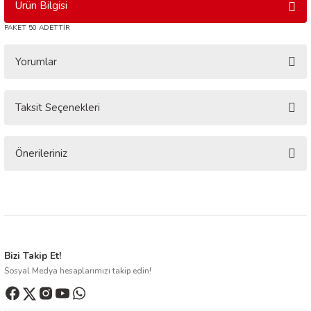
Ürün Bilgisi
PAKET 50 ADETTİR
Yorumlar
Taksit Seçenekleri
Bu ürüne ilk yorumu siz yapın!
Yorum Yaz
Önerileriniz
Bu ürünün fiyat bilgisi, resim, ürün açıklamalarında ve diğer konularda
yetersiz gördüğünüz noktaları öneri formunu kullanarak tarafımıza
iletebilirsiniz.
Görüş ve önerileriniz için teşekkür ederiz.
Ürün resmi kalitesiz, bozuk veya görüntülenemiyor.
Bizi Takip Et!
Sosyal Medya hesaplarımızı takip edin!
Ürün açıklamasında eksik bilgiler bulunuyor.
Ürün bilgilerinde hatalar bulunuyor.
Ürün fiyatı diğer sitelerden daha pahalı.