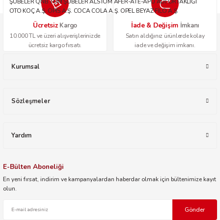
ŞUBELER QNB TÜM ŞUBELER ALSTOM AFER-ATE-APU ADİ ORTAKLIĞI
OTO KOÇ A.Ş. OPİS A.Ş. COCA COLA A.Ş. OPEL BEYAZ FİLO A.Ş.
Ücretsiz
İade & Değişim
Kargo
İmkanı
10.000 TL ve üzeri alışverişlerinizde
Satın aldığınız ürünlerde kolay
ücretsiz kargo fırsatı.
iade ve değişim imkanı.
Kurumsal
Sözleşmeler
Yardım
E-Bülten Aboneliği
En yeni fırsat, indirim ve kampanyalardan haberdar olmak için bültenimize kayıt
olun.
Gönder