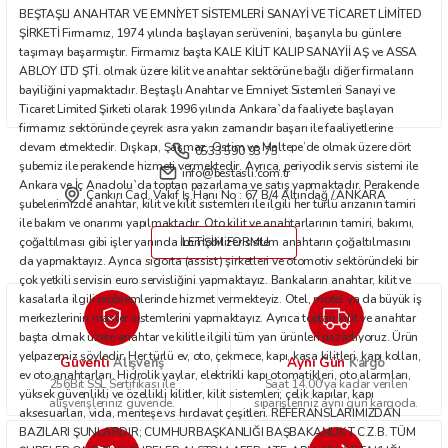
BEŞTAŞLI ANAHTAR VE EMNİYET SİSTEMLERİ SANAYİ VE TİCARET LİMİTED
Bu ürüne benzer farklı alternatifler olmalı.
ŞİRKETİ Firmamız, 1974 yılında başlayan serüvenini, başarıyla bu günlere
taşımayı başarmıştır. Firmamız başta KALE KİLİT KALIP SANAYİİ AŞ ve ASSA
ABLOY LTD ŞTİ. olmak üzere kilit ve anahtar sektörüne bağlı diğer firmaların
bayiliğini yapmaktadır. Beştaşlı Anahtar ve Emniyet Sistemleri Sanayi ve
Ticaret Limited Şirketi olarak 1996 yılında Ankara`da faaliyete başlayan
firmamız sektöründe çeyrek asra yakın zamandır başarı ile faaliyetlerine
devam etmektedir. Dışkapı, Şaşmaz, Ostim ve Maltepe’de olmak üzere dört
0533 590 93 75
Gönder
şubemiz ile perakende hizmeti vermektedir. Ayrıca, periyodik servis sistemi ile
info@bestasli.com.tr
Ankara ve İç Anadolu`da toptan pazarlama ve satış yapmaktadır. Perakende
Çankırı Cad. Vakıf İş Hanı No : 67 B/4 Altındağ / ANKARA
şubelerimizde anahtar, kilit ve kilit sistemleri ile ilgili her türlü arızanın tamiri
ile bakım ve onarımı yapılmaktadır. Oto kilit ve anahtarlarının tamiri, bakımı,
çoğaltılması gibi işler yanında immobilizer sistem anahtarın çoğaltılmasını
İLETİŞİM FORMU
da yapmaktayız. Ayrıca sigorta (assist) şirketleri ve otomotiv sektöründeki bir
çok yetkili servisin euro servisliğini yapmaktayız. Bankaların anahtar, kilit ve
kasalarla ilgili problemlerinde hizmet vermekteyiz. Otel, motel ya da büyük iş
merkezlerinin master sistemlerini yapmaktayız. Ayrıca toptan kilit ve anahtar
başta olmak üzere anahtar ve kilitle ilgili tüm yan ürünleri pazarlıyoruz. Ürün
yelpazemiz şöyledir: Her türlü ev, oto, çekmece, kapı, kasa kilitleri, kapı kolları,
Güvenli
Aynı Gün
Alışveriş
Kargo
ev oto anahtarları. Hidrolik yaylar, elektrikli kapı otomatikleri, oto alarmları,
256Bit SSL Sertifikası ile
Saat 14.00'ya kadar verilen
yüksek güvenlikli ve özellikli kilitler, kilit sistemleri; çelik kapılar, kapı
alışverişleriniz güvende.
siparişleriniz aynı gün kargoda.
aksesuarları, vida, menteşe vs hırdavat çeşitleri. REFERANSLARIMIZDAN
BAZILARI ŞUNLARDIR; CUMHURBAŞKANLIĞI BAŞBAKANLIK T.C.Z.B. TÜM