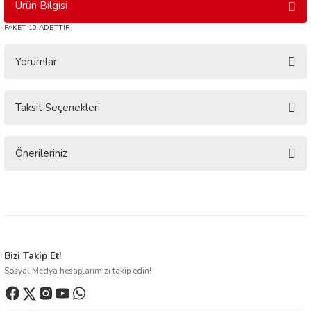
Ürün Bilgisi
PAKET 10 ADETTİR.
Yorumlar
Taksit Seçenekleri
Bu ürüne ilk yorumu siz yapın!
Yorum Yaz
Önerileriniz
Bu ürünün fiyat bilgisi, resim, ürün açıklamalarında ve diğer konularda
yetersiz gördüğünüz noktaları öneri formunu kullanarak tarafımıza
iletebilirsiniz.
Görüş ve önerileriniz için teşekkür ederiz.
Ürün resmi kalitesiz, bozuk veya görüntülenemiyor.
Bizi Takip Et!
Sosyal Medya hesaplarımızı takip edin!
Ürün açıklamasında eksik bilgiler bulunuyor.
Ürün bilgilerinde hatalar bulunuyor.
Ürün fiyatı diğer sitelerden daha pahalı.