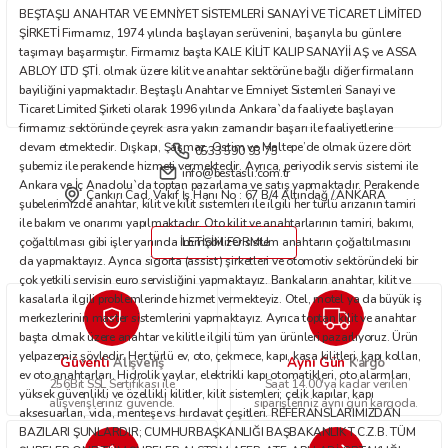
BEŞTAŞLI ANAHTAR VE EMNİYET SİSTEMLERİ SANAYİ VE TİCARET LİMİTED
Bu ürüne benzer farklı alternatifler olmalı.
ŞİRKETİ Firmamız, 1974 yılında başlayan serüvenini, başarıyla bu günlere
taşımayı başarmıştır. Firmamız başta KALE KİLİT KALIP SANAYİİ AŞ ve ASSA
ABLOY LTD ŞTİ. olmak üzere kilit ve anahtar sektörüne bağlı diğer firmaların
bayiliğini yapmaktadır. Beştaşlı Anahtar ve Emniyet Sistemleri Sanayi ve
Ticaret Limited Şirketi olarak 1996 yılında Ankara`da faaliyete başlayan
firmamız sektöründe çeyrek asra yakın zamandır başarı ile faaliyetlerine
devam etmektedir. Dışkapı, Şaşmaz, Ostim ve Maltepe’de olmak üzere dört
0533 590 93 75
Gönder
şubemiz ile perakende hizmeti vermektedir. Ayrıca, periyodik servis sistemi ile
info@bestasli.com.tr
Ankara ve İç Anadolu`da toptan pazarlama ve satış yapmaktadır. Perakende
Çankırı Cad. Vakıf İş Hanı No : 67 B/4 Altındağ / ANKARA
şubelerimizde anahtar, kilit ve kilit sistemleri ile ilgili her türlü arızanın tamiri
ile bakım ve onarımı yapılmaktadır. Oto kilit ve anahtarlarının tamiri, bakımı,
çoğaltılması gibi işler yanında immobilizer sistem anahtarın çoğaltılmasını
İLETİŞİM FORMU
da yapmaktayız. Ayrıca sigorta (assist) şirketleri ve otomotiv sektöründeki bir
çok yetkili servisin euro servisliğini yapmaktayız. Bankaların anahtar, kilit ve
kasalarla ilgili problemlerinde hizmet vermekteyiz. Otel, motel ya da büyük iş
merkezlerinin master sistemlerini yapmaktayız. Ayrıca toptan kilit ve anahtar
başta olmak üzere anahtar ve kilitle ilgili tüm yan ürünleri pazarlıyoruz. Ürün
yelpazemiz şöyledir: Her türlü ev, oto, çekmece, kapı, kasa kilitleri, kapı kolları,
Güvenli
Aynı Gün
Alışveriş
Kargo
ev oto anahtarları. Hidrolik yaylar, elektrikli kapı otomatikleri, oto alarmları,
256Bit SSL Sertifikası ile
Saat 14.00'ya kadar verilen
yüksek güvenlikli ve özellikli kilitler, kilit sistemleri; çelik kapılar, kapı
alışverişleriniz güvende.
siparişleriniz aynı gün kargoda.
aksesuarları, vida, menteşe vs hırdavat çeşitleri. REFERANSLARIMIZDAN
BAZILARI ŞUNLARDIR; CUMHURBAŞKANLIĞI BAŞBAKANLIK T.C.Z.B. TÜM