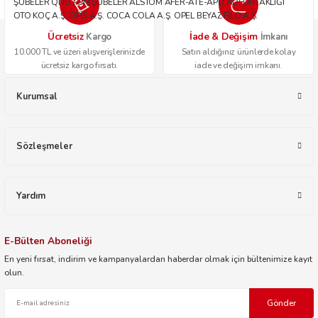
ŞUBELER QNB TÜM ŞUBELER ALSTOM AFER-ATE-APU ADİ ORTAKLIĞI
OTO KOÇ A.Ş. OPİS A.Ş. COCA COLA A.Ş. OPEL BEYAZ FİLO A.Ş.
Ücretsiz
İade & Değişim
Kargo
İmkanı
10.000 TL ve üzeri alışverişlerinizde
Satın aldığınız ürünlerde kolay
ücretsiz kargo fırsatı.
iade ve değişim imkanı.
Kurumsal
Sözleşmeler
Yardım
E-Bülten Aboneliği
En yeni fırsat, indirim ve kampanyalardan haberdar olmak için bültenimize kayıt
olun.
Gönder