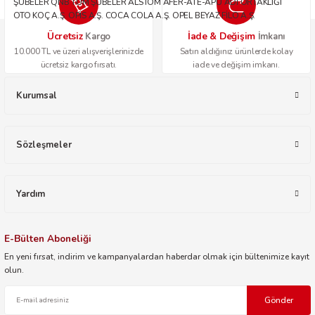
ŞUBELER QNB TÜM ŞUBELER ALSTOM AFER-ATE-APU ADİ ORTAKLIĞI
OTO KOÇ A.Ş. OPİS A.Ş. COCA COLA A.Ş. OPEL BEYAZ FİLO A.Ş.
Ücretsiz
İade & Değişim
Kargo
İmkanı
10.000 TL ve üzeri alışverişlerinizde
Satın aldığınız ürünlerde kolay
ücretsiz kargo fırsatı.
iade ve değişim imkanı.
Kurumsal
Sözleşmeler
Yardım
E-Bülten Aboneliği
En yeni fırsat, indirim ve kampanyalardan haberdar olmak için bültenimize kayıt
olun.
Gönder