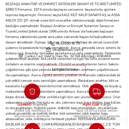
BEŞTAŞLI ANAHTAR VE EMNİYET SİSTEMLERİ SANAYİ VE TİCARET LİMİTED
Bu ürüne benzer farklı alternatifler olmalı.
ŞİRKETİ Firmamız, 1974 yılında başlayan serüvenini, başarıyla bu günlere
taşımayı başarmıştır. Firmamız başta KALE KİLİT KALIP SANAYİİ AŞ ve ASSA
ABLOY LTD ŞTİ. olmak üzere kilit ve anahtar sektörüne bağlı diğer firmaların
bayiliğini yapmaktadır. Beştaşlı Anahtar ve Emniyet Sistemleri Sanayi ve
Ticaret Limited Şirketi olarak 1996 yılında Ankara`da faaliyete başlayan
firmamız sektöründe çeyrek asra yakın zamandır başarı ile faaliyetlerine
devam etmektedir. Dışkapı, Şaşmaz, Ostim ve Maltepe’de olmak üzere dört
0533 590 93 75
Gönder
şubemiz ile perakende hizmeti vermektedir. Ayrıca, periyodik servis sistemi ile
info@bestasli.com.tr
Ankara ve İç Anadolu`da toptan pazarlama ve satış yapmaktadır. Perakende
Çankırı Cad. Vakıf İş Hanı No : 67 B/4 Altındağ / ANKARA
şubelerimizde anahtar, kilit ve kilit sistemleri ile ilgili her türlü arızanın tamiri
ile bakım ve onarımı yapılmaktadır. Oto kilit ve anahtarlarının tamiri, bakımı,
çoğaltılması gibi işler yanında immobilizer sistem anahtarın çoğaltılmasını
İLETİŞİM FORMU
da yapmaktayız. Ayrıca sigorta (assist) şirketleri ve otomotiv sektöründeki bir
çok yetkili servisin euro servisliğini yapmaktayız. Bankaların anahtar, kilit ve
kasalarla ilgili problemlerinde hizmet vermekteyiz. Otel, motel ya da büyük iş
merkezlerinin master sistemlerini yapmaktayız. Ayrıca toptan kilit ve anahtar
başta olmak üzere anahtar ve kilitle ilgili tüm yan ürünleri pazarlıyoruz. Ürün
yelpazemiz şöyledir: Her türlü ev, oto, çekmece, kapı, kasa kilitleri, kapı kolları,
Güvenli
Aynı Gün
Alışveriş
Kargo
ev oto anahtarları. Hidrolik yaylar, elektrikli kapı otomatikleri, oto alarmları,
256Bit SSL Sertifikası ile
Saat 14.00'ya kadar verilen
yüksek güvenlikli ve özellikli kilitler, kilit sistemleri; çelik kapılar, kapı
alışverişleriniz güvende.
siparişleriniz aynı gün kargoda.
aksesuarları, vida, menteşe vs hırdavat çeşitleri. REFERANSLARIMIZDAN
BAZILARI ŞUNLARDIR; CUMHURBAŞKANLIĞI BAŞBAKANLIK T.C.Z.B. TÜM