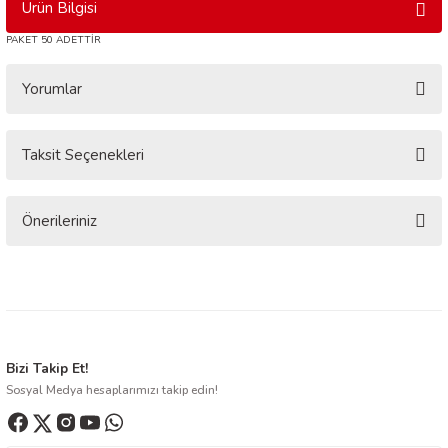
Ürün Bilgisi
PAKET 50 ADETTİR
Yorumlar
Taksit Seçenekleri
Bu ürüne ilk yorumu siz yapın!
Yorum Yaz
Önerileriniz
Bu ürünün fiyat bilgisi, resim, ürün açıklamalarında ve diğer konularda
yetersiz gördüğünüz noktaları öneri formunu kullanarak tarafımıza
iletebilirsiniz.
Görüş ve önerileriniz için teşekkür ederiz.
Ürün resmi kalitesiz, bozuk veya görüntülenemiyor.
Bizi Takip Et!
Sosyal Medya hesaplarımızı takip edin!
Ürün açıklamasında eksik bilgiler bulunuyor.
Ürün bilgilerinde hatalar bulunuyor.
Ürün fiyatı diğer sitelerden daha pahalı.